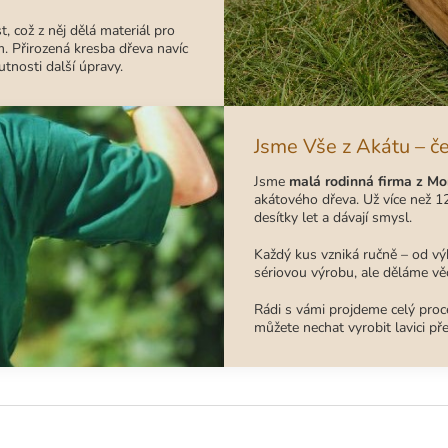
t, což z něj dělá materiál pro
. Přirozená kresba dřeva navíc
tnosti další úpravy.
Jsme Vše z Akátu – č
Jsme
malá rodinná firma z Mo
akátového dřeva. Už více než 12
desítky let a dávají smysl.
Každý kus vzniká ručně – od vý
sériovou výrobu, ale děláme věc
Rádi s vámi projdeme celý proce
můžete nechat vyrobit lavici př