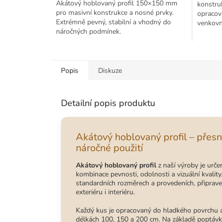
Akátový hoblovaný profil 150×150 mm
konstruk
pro masivní konstrukce a nosné prvky.
opracov
Extrémně pevný, stabilní a vhodný do
venkovní
náročných podmínek.
Popis
Diskuze
Detailní popis produktu
Akátový hoblovaný profil – přesn
náročné použití
Akátový hoblovaný profil
z naší výroby je určen
kombinace pevnosti, odolnosti a vizuální kvalit
standardních rozměrech a provedeních, připrave
exteriéru i interiéru.
Každý kus je opracovaný do hladkého povrchu 
délkách 100, 150 a 200 cm. Na základě poptávk