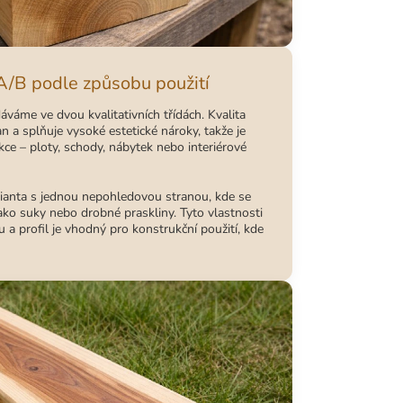
 A/B podle způsobu použití
váme ve dvou kvalitativních třídách. Kvalita
an a splňuje vysoké estetické nároky, takže je
e – ploty, schody, nábytek nebo interiérové
arianta s jednou nepohledovou stranou, kde se
ako suky nebo drobné praskliny. Tyto vlastnosti
u a profil je vhodný pro konstrukční použití, kde