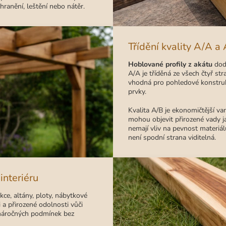
hranění, leštění nebo nátěr.
Třídění kvality A/A a
Hoblované profily z akátu
dodá
A/A je tříděná ze všech čtyř str
vhodná pro pohledové konstrukc
prvky.
Kvalita A/B je ekonomičtější v
mohou objevit přirozené vady j
nemají vliv na pevnost materiál
není spodní strana viditelná.
 interiéru
kce, altány, ploty, nábytkové
i a přirozené odolnosti vůči
náročných podmínek bez