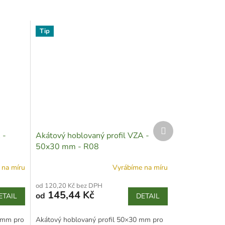
Tip
Další
 -
Akátový hoblovaný profil VZA -
produkt
50x30 mm - R08
 na míru
Vyrábíme na míru
od 120,20 Kč bez DPH
145,44 Kč
od
ETAIL
DETAIL
 mm pro
Akátový hoblovaný profil 50×30 mm pro