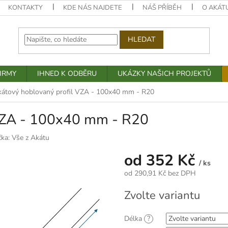
KONTAKTY
KDE NÁS NAJDETE
NÁŠ PŘÍBĚH
O AKÁT
HLEDAT
IRMY
IHNED K ODBĚRU
UKÁZKY NAŠICH PROJEKTŮ
átový hoblovaný profil VZA - 100x40 mm - R20
 VZA - 100x40 mm - R20
čka:
Vše z Akátu
od
352 Kč
/ ks
od
290,91 Kč
bez DPH
Měrná
Zvolte variantu
cena:
Délka
?