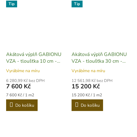
Tip
Tip
Akátová výplň GABIONU
Akátová výplň GABIONU
VZA - tloušťka 10 cm -
VZA - tloušťka 30 cm -
D01
D02
Vyrábíme na míru
Vyrábíme na míru
6 280,99 Kč bez DPH
12 561,98 Kč bez DPH
7 600 Kč
15 200 Kč
Měrná
Měrná
7 600 Kč / 1 m2
15 200 Kč / 1 m2
cena:
cena:
Do košíku
Do košíku