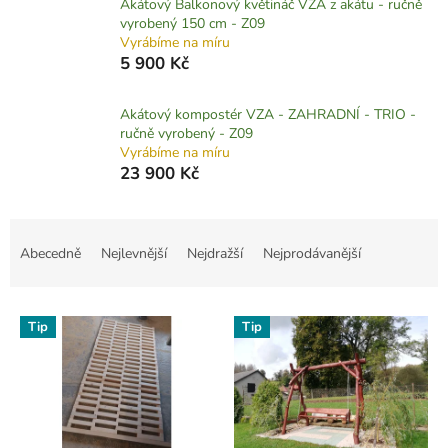
Akátový Balkonový květináč VZA z akátu - ručně
vyrobený 150 cm - Z09
Vyrábíme na míru
5 900 Kč
Akátový kompostér VZA - ZAHRADNÍ - TRIO -
ručně vyrobený - Z09
Vyrábíme na míru
23 900 Kč
Ř
a
Abecedně
Nejlevnější
Nejdražší
Nejprodávanější
z
e
V
n
Tip
Tip
ý
í
p
p
i
r
s
o
p
d
r