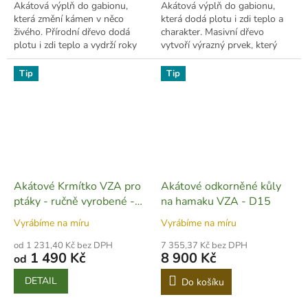
Akátová výplň do gabionu,
Akátová výplň do gabionu,
která změní kámen v něco
která dodá plotu i zdi teplo a
živého. Přírodní dřevo dodá
charakter. Masivní dřevo
plotu i zdi teplo a vydrží roky
vytvoří výrazný prvek, který
venku.
vydrží roky venku.
Tip
Tip
Akátové Krmítko VZA pro
Akátové odkorněné kůly
ptáky - ručně vyrobené -
na hamaku VZA - D15
CH03
Vyrábíme na míru
Vyrábíme na míru
od 1 231,40 Kč bez DPH
7 355,37 Kč bez DPH
1 490 Kč
8 900 Kč
od
DETAIL
Do košíku