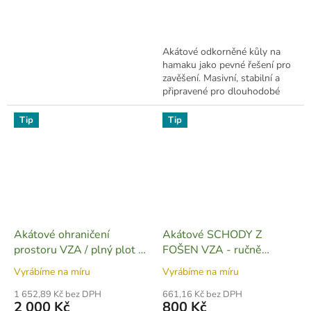
Akátové odkorněné kůly na
hamaku jako pevné řešení pro
zavěšení. Masivní, stabilní a
připravené pro dlouhodobé
venkovní použití.
Tip
Tip
Akátové ohraničení
Akátové SCHODY Z
prostoru VZA / plný plot -
FOŠEN VZA - ručně
D16
vyrobené - D10
Vyrábíme na míru
Vyrábíme na míru
1 652,89 Kč bez DPH
661,16 Kč bez DPH
2 000 Kč
800 Kč