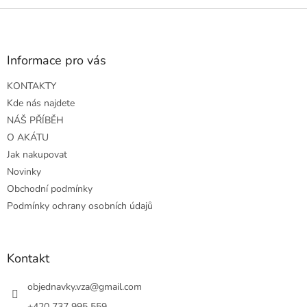
o
d
v
Z
a
á
c
á
n
í
p
í
p
a
Informace pro vás
r
t
v
KONTAKTY
í
k
Kde nás najdete
y
v
NÁŠ PŘÍBĚH
ý
O AKÁTU
p
Jak nakupovat
i
s
Novinky
u
Obchodní podmínky
Podmínky ochrany osobních údajů
Kontakt
objednavky.vza
@
gmail.com
+420 737 995 559