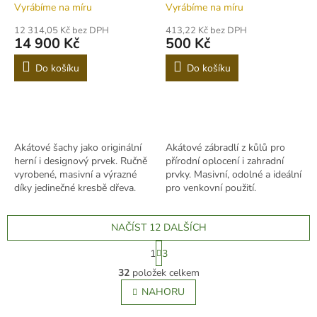
D09
Vyrábíme na míru
Vyrábíme na míru
12 314,05 Kč bez DPH
413,22 Kč bez DPH
14 900 Kč
500 Kč
Do košíku
Do košíku
Akátové šachy jako originální
Akátové zábradlí z kůlů pro
herní i designový prvek. Ručně
přírodní oplocení i zahradní
vyrobené, masivní a výrazné
prvky. Masivní, odolné a ideální
díky jedinečné kresbě dřeva.
pro venkovní použití.
NAČÍST 12 DALŠÍCH
S
1
3
t
O
r
32
položek celkem
v
á
l
NAHORU
n
á
k