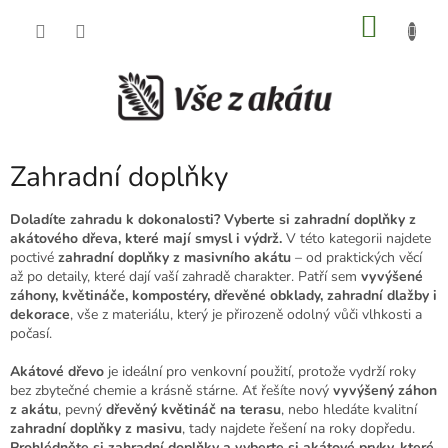
Přejít
NÁKU
na
obsah
KOŠÍK
Zahradní doplňky
Doladíte zahradu k dokonalosti? Vyberte si zahradní doplňky z
akátového dřeva, které mají smysl i výdrž.
V této kategorii najdete
poctivé
zahradní doplňky z masivního akátu
– od praktických věcí
až po detaily, které dají vaší zahradě charakter. Patří sem
vyvýšené
záhony, květináče, kompostéry, dřevěné obklady, zahradní dlažby i
dekorace
, vše z materiálu, který je přirozeně odolný vůči vlhkosti a
počasí.
Akátové dřevo
je ideální pro venkovní použití, protože vydrží roky
bez zbytečné chemie a krásně stárne. Ať řešíte nový
vyvýšený záhon
z akátu
, pevný
dřevěný květináč na terasu
, nebo hledáte kvalitní
zahradní doplňky z masivu
, tady najdete řešení na roky dopředu.
Prohlédněte si zahradní doplňky a vyberte si akátové prvky, které