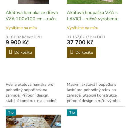
u
o
k
d
t
Akátová hamaka ze dřeva
Akátová houpačka VZA s
u
ů
VZA 200x100 cm - ručně
LAVICÍ - ručně vyrobená
k
vyrobená - D17
DH03
Vyrábíme na míru
Vyrábíme na míru
t
ů
8 181,82 Kč bez DPH
31 157,02 Kč bez DPH
9 900 Kč
37 700 Kč
Do košíku
Do košíku
Pevná akátová hamaka pro
Masivní akátová houpačka s
pohodlný odpočinek na
lavicí pro pohodlný relax na
zahradě. Přírodní design,
zahradě. Stabilní konstrukce,
stabilní konstrukce a snadné
přírodní design a ruční výroba.
zavěšení.
Tip
Tip