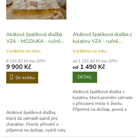
Akátová špalíková dlažba
Akátová špalíková dlažba z
VZA - MOZAJKA - ručně
kulatiny VZA - ručně
vyrobená - D19
vyrobená - D20
Vyrábíme na míru
Vyrábíme na míru
8 181,82 Kč bez DPH
od 1 231,40 Kč bez DPH
9 900 Kč
1 490 Kč
od
DETAIL
Do košíku
Akátová špalíková dlažba z
kulatiny, která promění zahradu
v přirozené místo k životu.
Příjemná na došlap, pevná a
Akátová špalíková dlažba,
vydrží roky venku.
která dá zahradě úplně jiný
charakter. Pevná, přírodní a
příjemná na došlap, vydrží roky
bez starostí.