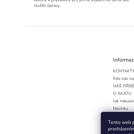
složité úpravy.
Z
á
p
a
t
Informac
í
KONTAKT
Kde nás na
NÁŠ PŘÍB
O AKÁTU
Jak nakupo
Novinky
Obchodní 
Tento web p
Podmínky o
procházením
údajů