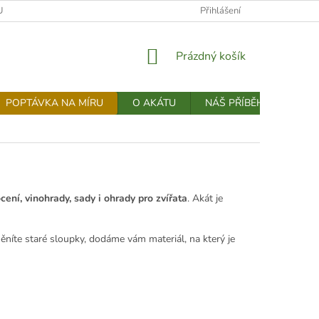
U
JAK NAKUPOVAT
NOVINKY
Přihlášení
OBCHODNÍ PODMÍNKY
NÁKUPNÍ
Prázdný košík
KOŠÍK
POPTÁVKA NA MÍRU
O AKÁTU
NÁŠ PŘÍBĚH
KONT
ocení, vinohrady, sady i ohrady pro zvířata
. Akát je
měníte staré sloupky, dodáme vám materiál, na který je