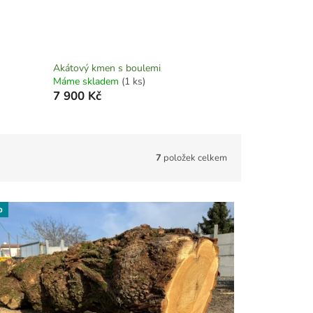
Akátový kmen s boulemi
Máme skladem
(1 ks)
7 900 Kč
7
položek celkem
p