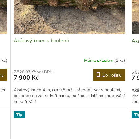
Akátový kmen s boulemi
Aká
1 ks)
Máme skladem
(1 ks)
6 528,93 Kč bez DPH
6 5
ku
Do košíku
7 900 Kč
7 
tér
Akátový kmen 4 m, cca 0,8 m³ – přírodní tvar s boulemi,
Aká
dekorace do zahrady či parku, možnost dalšího zpracování
vho
nebo řezání
zpr
Tip
Ti