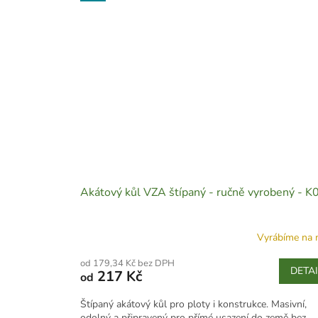
Akátový kůl VZA štípaný - ručně vyrobený - K
Vyrábíme na 
od 179,34 Kč bez DPH
DETA
217 Kč
od
Štípaný akátový kůl pro ploty i konstrukce. Masivní,
odolný a připravený pro přímé usazení do země bez