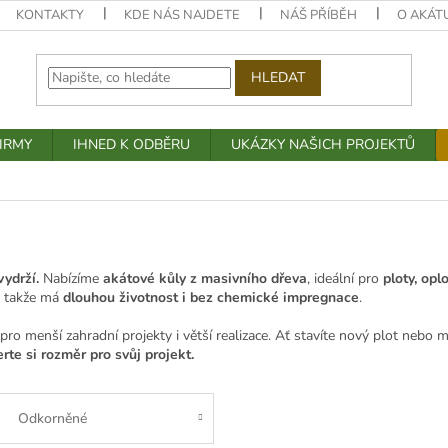
KONTAKTY
KDE NÁS NAJDETE
NÁŠ PŘÍBĚH
O AKÁT
HLEDAT
IRMY
IHNED K ODBĚRU
UKÁZKY NAŠICH PROJEKTŮ
ydrží.
Nabízíme
akátové kůly z masivního dřeva
, ideální pro
ploty, opl
í, takže má
dlouhou životnost i bez chemické impregnace
.
pro menší zahradní projekty i větší realizace. Ať stavíte nový plot nebo 
te si rozměr pro svůj projekt.
Odkorněné