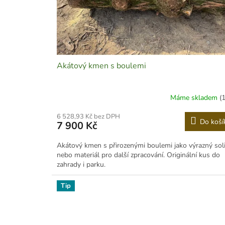
d
t
u
ů
k
t
ů
Akátový kmen s boulemi
Máme skladem
(
6 528,93 Kč bez DPH
Do koší
7 900 Kč
Akátový kmen s přirozenými boulemi jako výrazný soli
nebo materiál pro další zpracování. Originální kus do
zahrady i parku.
Tip