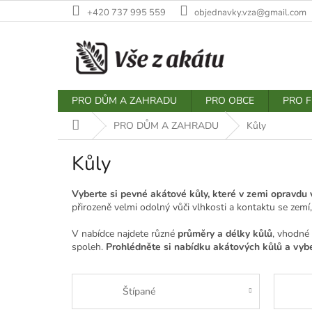
Přejít
+420 737 995 559
objednavky.vza@gmail.com
na
obsah
PRO DŮM A ZAHRADU
PRO OBCE
PRO F
Domů
PRO DŮM A ZAHRADU
Kůly
Kůly
Vyberte si pevné akátové kůly, které v zemi opravdu v
přirozeně velmi odolný vůči vlhkosti a kontaktu se zem
V nabídce najdete různé
průměry a délky kůlů
, vhodné 
spoleh.
Prohlédněte si nabídku akátových kůlů a vyber
Štípané