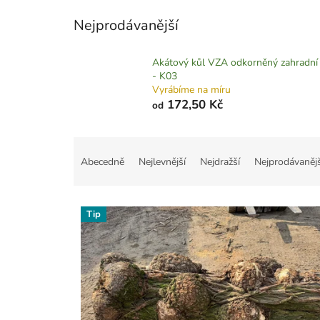
Nejprodávanější
Akátový kůl VZA odkorněný zahradní
- K03
Vyrábíme na míru
172,50 Kč
od
Ř
a
Abecedně
Nejlevnější
Nejdražší
Nejprodávanějš
z
e
V
n
Tip
ý
í
p
p
i
r
s
o
p
d
r
u
o
k