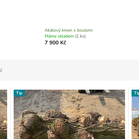
Akátový kmen s boulemi
Máme skladem
(1 ks)
7 900 Kč
í
Tip
Ti