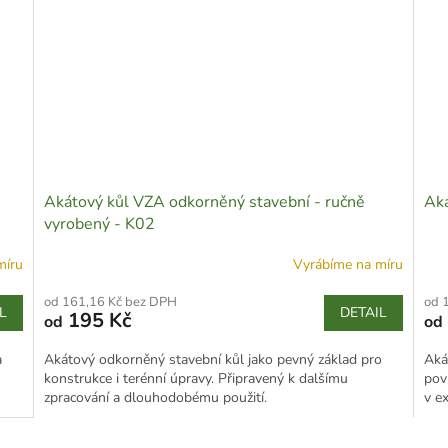
Akátový kůl VZA odkorněný stavební - ručně
Aká
vyrobený - K02
míru
Vyrábíme na míru
od 161,16 Kč bez DPH
od 
L
DETAIL
195 Kč
od
od
a
Akátový odkorněný stavební kůl jako pevný základ pro
Aká
konstrukce i terénní úpravy. Připravený k dalšímu
pov
zpracování a dlouhodobému použití.
v ex