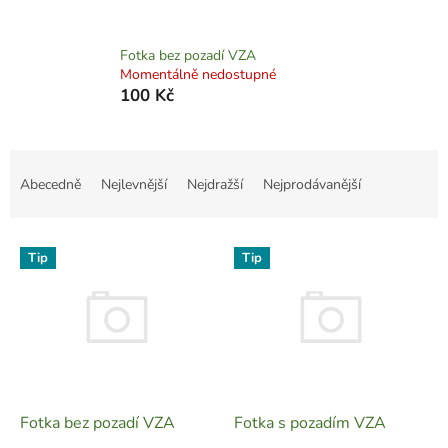
Fotka bez pozadí VZA
Momentálně nedostupné
100 Kč
Ř
a
Abecedně
Nejlevnější
Nejdražší
Nejprodávanější
z
e
V
n
Tip
Tip
ý
í
p
p
i
r
s
o
p
d
r
u
o
k
d
t
Fotka bez pozadí VZA
Fotka s pozadím VZA
u
ů