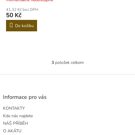
41,32 Kč bez DPH
50 Kč
Do košíku
3
položek celkem
O
v
l
Z
á
á
d
p
a
a
Informace pro vás
c
t
í
KONTAKTY
í
p
r
Kde nás najdete
v
NÁŠ PŘÍBĚH
k
O AKÁTU
y