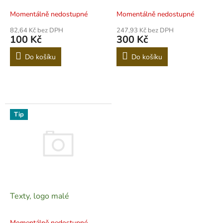
k
Momentálně nedostupné
Momentálně nedostupné
t
ů
82,64 Kč bez DPH
247,93 Kč bez DPH
100 Kč
300 Kč
Do košíku
Do košíku
Tip
Texty, logo malé
Momentálně nedostupné