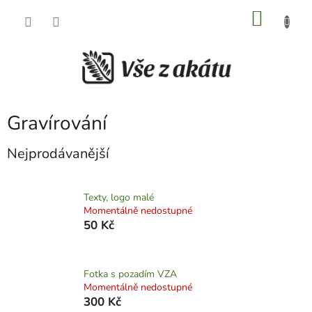
Přejít
NÁKU
na
obsah
KOŠÍK
Gravírování
Nejprodávanější
Texty, logo malé
Momentálně nedostupné
50 Kč
Fotka s pozadím VZA
Momentálně nedostupné
300 Kč