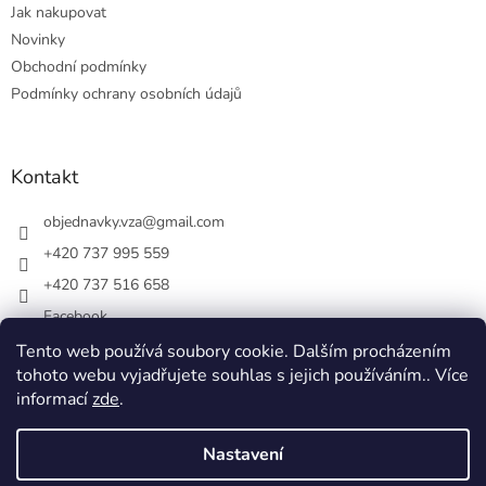
Jak nakupovat
v
ý
Novinky
p
Obchodní podmínky
i
Podmínky ochrany osobních údajů
s
u
Kontakt
objednavky.vza
@
gmail.com
+420 737 995 559
+420 737 516 658
Facebook
vsezakatu/
Tento web používá soubory cookie. Dalším procházením
tohoto webu vyjadřujete souhlas s jejich používáním.. Více
+420 737 516 658
informací
zde
.
Nastavení
Vytvořil Shoptet