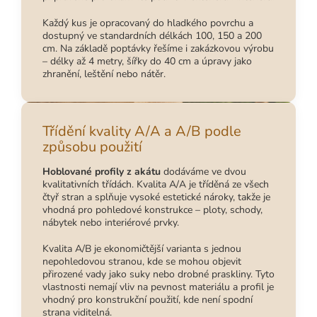
Každý kus je opracovaný do hladkého povrchu a
dostupný ve standardních délkách 100, 150 a 200
cm. Na základě poptávky řešíme i zakázkovou výrobu
– délky až 4 metry, šířky do 40 cm a úpravy jako
zhranění, leštění nebo nátěr.
Třídění kvality A/A a A/B podle
způsobu použití
Hoblované profily z akátu
dodáváme ve dvou
kvalitativních třídách. Kvalita A/A je tříděná ze všech
čtyř stran a splňuje vysoké estetické nároky, takže je
vhodná pro pohledové konstrukce – ploty, schody,
nábytek nebo interiérové prvky.
Kvalita A/B je ekonomičtější varianta s jednou
nepohledovou stranou, kde se mohou objevit
přirozené vady jako suky nebo drobné praskliny. Tyto
vlastnosti nemají vliv na pevnost materiálu a profil je
vhodný pro konstrukční použití, kde není spodní
strana viditelná.