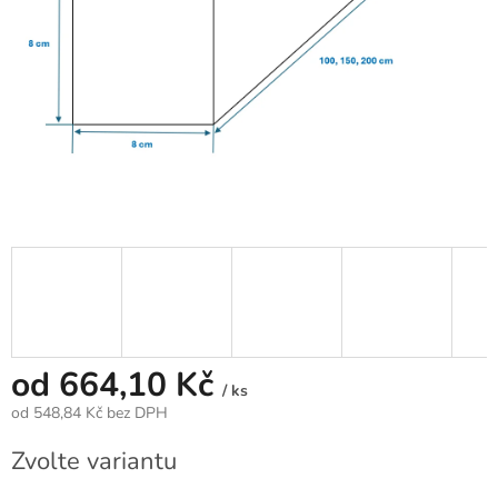
od
664,10 Kč
/ ks
od
548,84 Kč
bez DPH
Měrná
Zvolte variantu
cena: