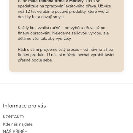
Jsme
malá rodinná firma z Moravy
, která se
specializuje na zpracování akátového dřeva. Už více
než 12 let vyrábíme poctivé produkty, které vydrží
desítky let a dávají smysl.
Každý kus vzniká ručně – od výběru dřeva až po
finální opracování. Nejedeme sériovou výrobu, ale
děláme věci tak, aby vydržely.
Rádi s vámi projdeme celý proces – od návrhu až po
finální produkt. U nás si můžete nechat vyrobit lavici
přesně podle sebe.
Z
á
p
a
Informace pro vás
t
KONTAKTY
í
Kde nás najdete
NÁŠ PŘÍBĚH