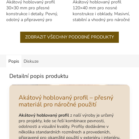
Akátový hoblovaný profil
Akátový hoblovaný profil
30×30 mm pro přesné
120×40 mm pro nosné
konstrukce i detaily. Pevný,
konstrukce i obklady. Masivní,
odolný a připravený pro
stabilní a vhodný pro náročné
venkovní i interiérové použití.
venkovní použití.
ZOBRAZIT VŠECHNY PODOBNÉ PRODUKTY
Popis
Diskuze
Detailní popis produktu
Akátový hoblovaný profil – přesný
materiál pro náročné použití
Akátový hoblovaný profil
z naší výroby je určený
pro projekty, kde se řeší kombinace pevnosti,
odolnosti a vizuální kvality. Profily dodáváme v
několika standardních rozměrech a provedeních,
připravené pro okamžité použití v exteriéru i interiéru.