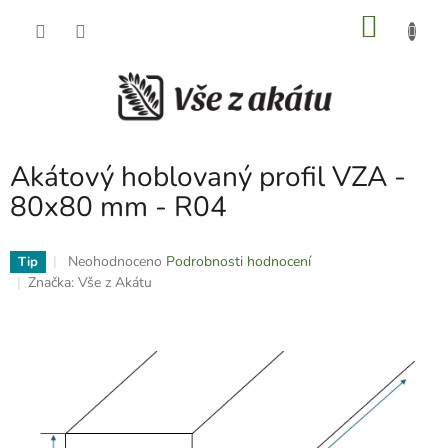
Přejít
NÁKU
na
obsah
KOŠÍK
Akátový hoblovaný profil VZA -
80x80 mm - R04
Průměrné
Neohodnoceno
Podrobnosti hodnocení
Tip
hodnocení
Značka:
Vše z Akátu
produktu
je
0,0
z
5
hvězdiček.