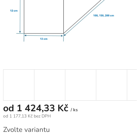
od
1 424,33 Kč
/ ks
od
1 177,13 Kč
bez DPH
Měrná
Zvolte variantu
cena: