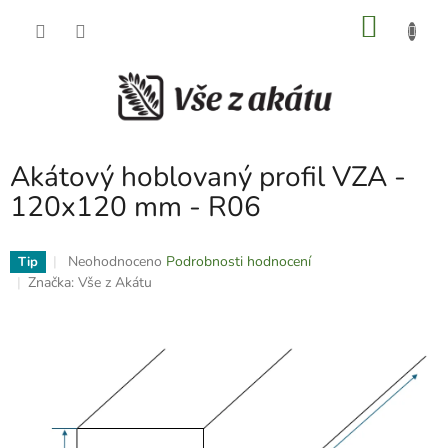
Přejít
NÁKU
na
obsah
KOŠÍK
Akátový hoblovaný profil VZA -
120x120 mm - R06
Průměrné
Neohodnoceno
Podrobnosti hodnocení
Tip
hodnocení
Značka:
Vše z Akátu
produktu
je
0,0
z
5
hvězdiček.