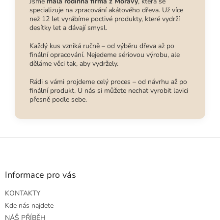
Jsme
malá rodinná firma z Moravy
, která se
specializuje na zpracování akátového dřeva. Už více
než 12 let vyrábíme poctivé produkty, které vydrží
desítky let a dávají smysl.
Každý kus vzniká ručně – od výběru dřeva až po
finální opracování. Nejedeme sériovou výrobu, ale
děláme věci tak, aby vydržely.
Rádi s vámi projdeme celý proces – od návrhu až po
finální produkt. U nás si můžete nechat vyrobit lavici
přesně podle sebe.
Z
á
p
a
Informace pro vás
t
KONTAKTY
í
Kde nás najdete
NÁŠ PŘÍBĚH