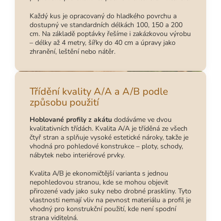
Každý kus je opracovaný do hladkého povrchu a
dostupný ve standardních délkách 100, 150 a 200
cm. Na základě poptávky řešíme i zakázkovou výrobu
– délky až 4 metry, šířky do 40 cm a úpravy jako
zhranění, leštění nebo nátěr.
Třídění kvality A/A a A/B podle
způsobu použití
Hoblované profily z akátu
dodáváme ve dvou
kvalitativních třídách. Kvalita A/A je tříděná ze všech
čtyř stran a splňuje vysoké estetické nároky, takže je
vhodná pro pohledové konstrukce – ploty, schody,
nábytek nebo interiérové prvky.
Kvalita A/B je ekonomičtější varianta s jednou
nepohledovou stranou, kde se mohou objevit
přirozené vady jako suky nebo drobné praskliny. Tyto
vlastnosti nemají vliv na pevnost materiálu a profil je
vhodný pro konstrukční použití, kde není spodní
strana viditelná.