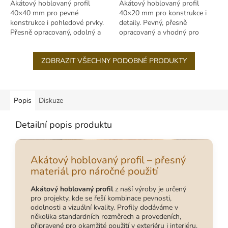
Akátový hoblovaný profil
Akátový hoblovaný profil
40×40 mm pro pevné
40×20 mm pro konstrukce i
konstrukce i pohledové prvky.
detaily. Pevný, přesně
Přesně opracovaný, odolný a
opracovaný a vhodný pro
vhodný pro exteriér i interiér.
náročné venkovní použití.
ZOBRAZIT VŠECHNY PODOBNÉ PRODUKTY
Popis
Diskuze
Detailní popis produktu
Akátový hoblovaný profil – přesný
materiál pro náročné použití
Akátový hoblovaný profil
z naší výroby je určený
pro projekty, kde se řeší kombinace pevnosti,
odolnosti a vizuální kvality. Profily dodáváme v
několika standardních rozměrech a provedeních,
připravené pro okamžité použití v exteriéru i interiéru.