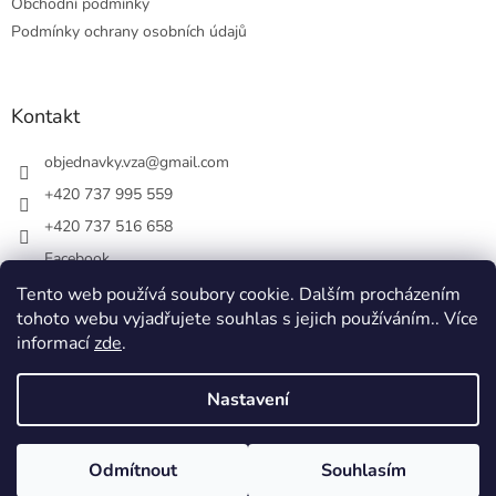
Obchodní podmínky
i
Podmínky ochrany osobních údajů
s
u
Kontakt
objednavky.vza
@
gmail.com
+420 737 995 559
+420 737 516 658
Facebook
vsezakatu/
Tento web používá soubory cookie. Dalším procházením
tohoto webu vyjadřujete souhlas s jejich používáním.. Více
+420 737 516 658
informací
zde
.
Nastavení
Vytvořil Shoptet
Odmítnout
Souhlasím
Copyright 2026
Vše z akátu
. Všechna práva vyhrazena.