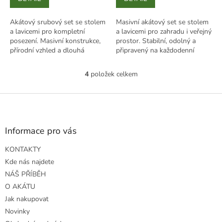
Akátový srubový set se stolem
Masivní akátový set se stolem
a lavicemi pro kompletní
a lavicemi pro zahradu i veřejný
posezení. Masivní konstrukce,
prostor. Stabilní, odolný a
přírodní vzhled a dlouhá
připravený na každodenní
životnost venku.
používání.
4
položek celkem
O
v
l
Z
á
á
d
p
a
a
Informace pro vás
c
t
í
KONTAKTY
í
p
r
Kde nás najdete
v
NÁŠ PŘÍBĚH
k
O AKÁTU
y
Jak nakupovat
v
ý
Novinky
p