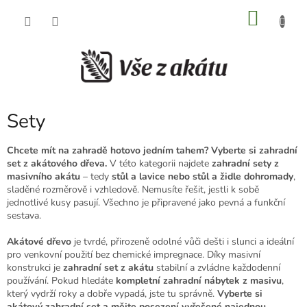
Přejít
NÁKU
na
obsah
KOŠÍK
Sety
Chcete mít na zahradě hotovo jedním tahem? Vyberte si zahradní
set z akátového dřeva.
V této kategorii najdete
zahradní sety z
masivního akátu
– tedy
stůl a lavice nebo stůl a židle dohromady
,
sladěné rozměrově i vzhledově. Nemusíte řešit, jestli k sobě
jednotlivé kusy pasují. Všechno je připravené jako pevná a funkční
sestava.
Akátové dřevo
je tvrdé, přirozeně odolné vůči dešti i slunci a ideální
pro venkovní použití bez chemické impregnace. Díky masivní
konstrukci je
zahradní set z akátu
stabilní a zvládne každodenní
používání. Pokud hledáte
kompletní zahradní nábytek z masivu
,
který vydrží roky a dobře vypadá, jste tu správně.
Vyberte si
akátový zahradní set a mějte posezení vyřešené najednou.