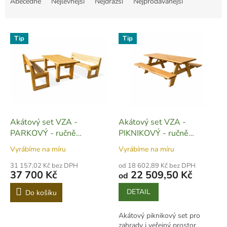
Abecedně
Nejlevnější
Nejdražší
Nejprodávanější
z
e
V
n
Tip
Tip
ý
í
p
p
i
r
s
o
p
d
r
u
o
k
d
t
Akátový set VZA -
Akátový set VZA -
u
ů
PARKOVÝ - ručně
PIKNIKOVÝ - ručně
k
vyrobený - SET04
vyrobený - SET01
Vyrábíme na míru
Vyrábíme na míru
t
ů
31 157,02 Kč bez DPH
od 18 602,89 Kč bez DPH
37 700 Kč
22 509,50 Kč
od
DETAIL
Do košíku
Akátový piknikový set pro
zahrady i veřejný prostor.