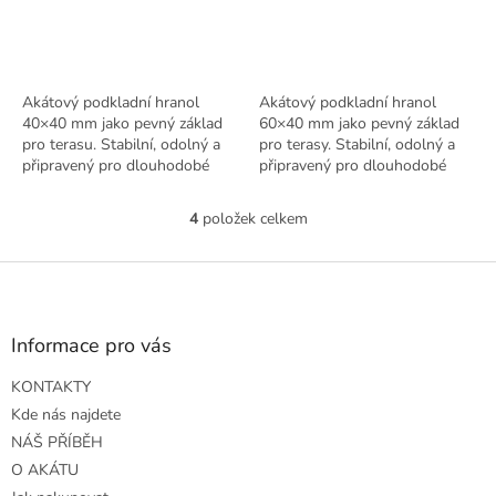
Akátový podkladní hranol
Akátový podkladní hranol
40×40 mm jako pevný základ
60×40 mm jako pevný základ
pro terasu. Stabilní, odolný a
pro terasy. Stabilní, odolný a
připravený pro dlouhodobé
připravený pro dlouhodobé
venkovní použití.
venkovní použití.
4
položek celkem
O
v
l
Z
á
á
d
p
a
a
Informace pro vás
c
t
í
KONTAKTY
í
p
r
Kde nás najdete
v
NÁŠ PŘÍBĚH
k
O AKÁTU
y