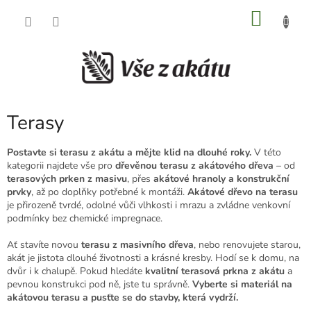
Přejít
NÁKU
na
obsah
KOŠÍK
Terasy
Postavte si terasu z akátu a mějte klid na dlouhé roky.
V této
kategorii najdete vše pro
dřevěnou terasu z akátového dřeva
– od
terasových prken z masivu
, přes
akátové hranoly a konstrukční
prvky
, až po doplňky potřebné k montáži.
Akátové dřevo na terasu
je přirozeně tvrdé, odolné vůči vlhkosti i mrazu a zvládne venkovní
podmínky bez chemické impregnace.
Ať stavíte novou
terasu z masivního dřeva
, nebo renovujete starou,
akát je jistota dlouhé životnosti a krásné kresby. Hodí se k domu, na
dvůr i k chalupě. Pokud hledáte
kvalitní terasová prkna z akátu
a
pevnou konstrukci pod ně, jste tu správně.
Vyberte si materiál na
akátovou terasu a pusťte se do stavby, která vydrží.