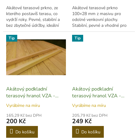
Akátové terasové prkno, ze
Akátové terasové prkno
kterého postavíš terasu, co
100×28 mm z masivu pro
vydrží roky. Pevné, stabilní a
odolné venkovní plochy.
bez zbytečné údržby, ideální
Stabilní, pevné a vhodné pro
základ pro venkovní prostor.
terasy i pochozí zóny.
Tip
Tip
Akátový podkladní
Akátový podkladní
terasový hranol VZA -
terasový hranol VZA -
40x40 mm - T02
60x40 mm - T03
Vyrábíme na míru
Vyrábíme na míru
165,29 Kč bez DPH
205,79 Kč bez DPH
200 Kč
249 Kč
Do košíku
Do košíku