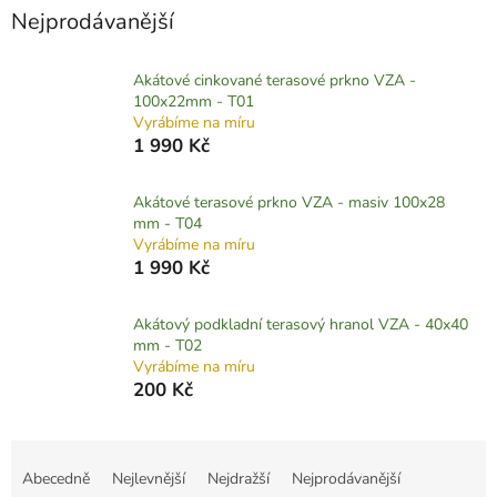
Nejprodávanější
Akátové cinkované terasové prkno VZA -
100x22mm - T01
Vyrábíme na míru
1 990 Kč
Akátové terasové prkno VZA - masiv 100x28
mm - T04
Vyrábíme na míru
1 990 Kč
Akátový podkladní terasový hranol VZA - 40x40
mm - T02
Vyrábíme na míru
200 Kč
Ř
a
Abecedně
Nejlevnější
Nejdražší
Nejprodávanější