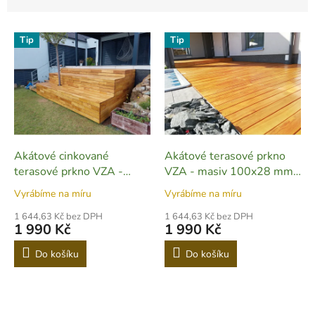
z
e
V
n
Tip
Tip
ý
í
p
p
i
r
s
o
p
d
r
u
o
k
d
t
Akátové cinkované
Akátové terasové prkno
u
ů
terasové prkno VZA -
VZA - masiv 100x28 mm -
k
100x22mm - T01
T04
Vyrábíme na míru
Vyrábíme na míru
t
ů
1 644,63 Kč bez DPH
1 644,63 Kč bez DPH
1 990 Kč
1 990 Kč
Do košíku
Do košíku