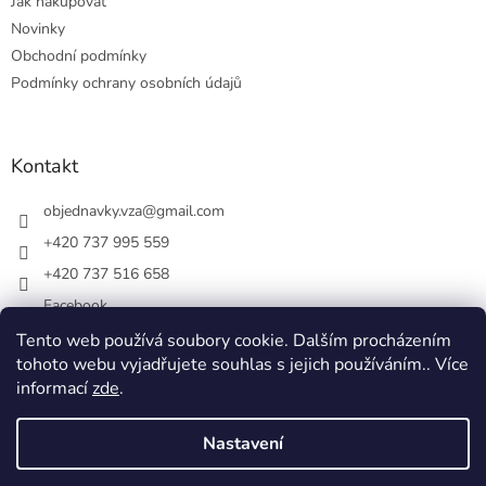
Jak nakupovat
v
ý
Novinky
p
Obchodní podmínky
i
Podmínky ochrany osobních údajů
s
u
Kontakt
objednavky.vza
@
gmail.com
+420 737 995 559
+420 737 516 658
Facebook
vsezakatu/
Tento web používá soubory cookie. Dalším procházením
tohoto webu vyjadřujete souhlas s jejich používáním.. Více
+420 737 516 658
informací
zde
.
Nastavení
Vytvořil Shoptet