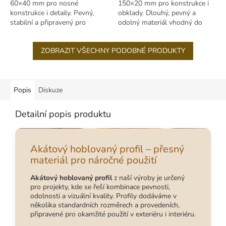
60×40 mm pro nosné
150×20 mm pro konstrukce i
konstrukce i detaily. Pevný,
obklady. Dlouhý, pevný a
stabilní a připravený pro
odolný materiál vhodný do
venkovní i interiérové použití.
exteriéru i interiéru.
ZOBRAZIT VŠECHNY PODOBNÉ PRODUKTY
Popis
Diskuze
Detailní popis produktu
Akátový hoblovaný profil – přesný
materiál pro náročné použití
Akátový hoblovaný profil
z naší výroby je určený
pro projekty, kde se řeší kombinace pevnosti,
odolnosti a vizuální kvality. Profily dodáváme v
několika standardních rozměrech a provedeních,
připravené pro okamžité použití v exteriéru i interiéru.