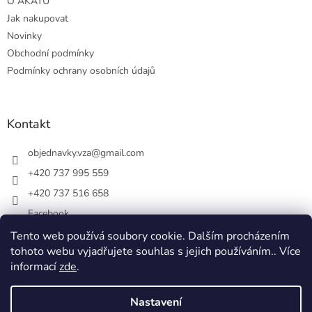
O AKÁTU
Jak nakupovat
Novinky
Obchodní podmínky
Podmínky ochrany osobních údajů
Kontakt
objednavky.vza
@
gmail.com
+420 737 995 559
+420 737 516 658
Facebook
vsezakatu/
Tento web používá soubory cookie. Dalším procházením
tohoto webu vyjadřujete souhlas s jejich používáním.. Více
+420 737 516 658
informací
zde
.
Nastavení
Vytvořil Shoptet