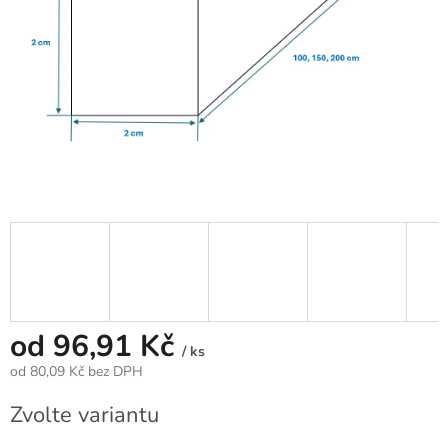
od
96,91 Kč
/ ks
od
80,09 Kč
bez DPH
Měrná
Zvolte variantu
cena: