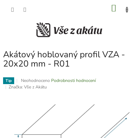
Přejít
NÁKU
na
obsah
KOŠÍK
Akátový hoblovaný profil VZA -
20x20 mm - R01
Průměrné
Neohodnoceno
Podrobnosti hodnocení
Tip
hodnocení
Značka:
Vše z Akátu
produktu
je
0,0
z
5
hvězdiček.