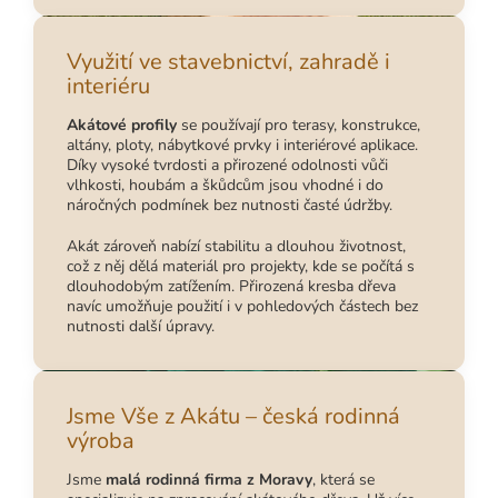
Využití ve stavebnictví, zahradě i
interiéru
Akátové profily
se používají pro terasy, konstrukce,
altány, ploty, nábytkové prvky i interiérové aplikace.
Díky vysoké tvrdosti a přirozené odolnosti vůči
vlhkosti, houbám a škůdcům jsou vhodné i do
náročných podmínek bez nutnosti časté údržby.
Akát zároveň nabízí stabilitu a dlouhou životnost,
což z něj dělá materiál pro projekty, kde se počítá s
dlouhodobým zatížením. Přirozená kresba dřeva
navíc umožňuje použití i v pohledových částech bez
nutnosti další úpravy.
Jsme Vše z Akátu – česká rodinná
výroba
Jsme
malá rodinná firma z Moravy
, která se