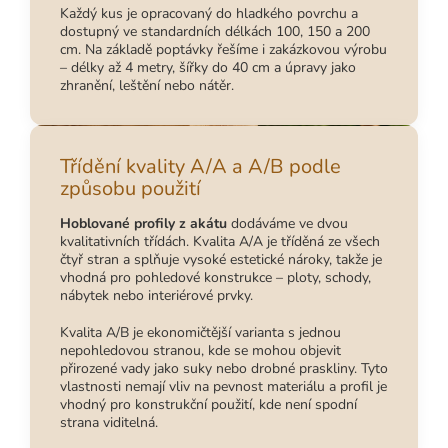
Každý kus je opracovaný do hladkého povrchu a
dostupný ve standardních délkách 100, 150 a 200
cm. Na základě poptávky řešíme i zakázkovou výrobu
– délky až 4 metry, šířky do 40 cm a úpravy jako
zhranění, leštění nebo nátěr.
Třídění kvality A/A a A/B podle
způsobu použití
Hoblované profily z akátu
dodáváme ve dvou
kvalitativních třídách. Kvalita A/A je tříděná ze všech
čtyř stran a splňuje vysoké estetické nároky, takže je
vhodná pro pohledové konstrukce – ploty, schody,
nábytek nebo interiérové prvky.
Kvalita A/B je ekonomičtější varianta s jednou
nepohledovou stranou, kde se mohou objevit
přirozené vady jako suky nebo drobné praskliny. Tyto
vlastnosti nemají vliv na pevnost materiálu a profil je
vhodný pro konstrukční použití, kde není spodní
strana viditelná.