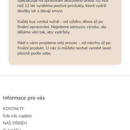
specializuje na zpracování akátového dřeva. Už více
než 12 let vyrábíme poctivé produkty, které vydrží
desítky let a dávají smysl.
Každý kus vzniká ručně – od výběru dřeva až po
finální opracování. Nejedeme sériovou výrobu, ale
děláme věci tak, aby vydržely.
Rádi s vámi projdeme celý proces – od návrhu až po
finální produkt. U nás si můžete nechat vyrobit lavici
přesně podle sebe.
Z
á
p
a
Informace pro vás
t
KONTAKTY
í
Kde nás najdete
NÁŠ PŘÍBĚH