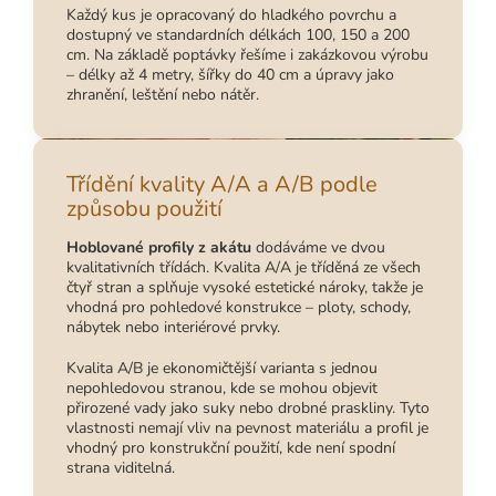
Každý kus je opracovaný do hladkého povrchu a
dostupný ve standardních délkách 100, 150 a 200
cm. Na základě poptávky řešíme i zakázkovou výrobu
– délky až 4 metry, šířky do 40 cm a úpravy jako
zhranění, leštění nebo nátěr.
Třídění kvality A/A a A/B podle
způsobu použití
Hoblované profily z akátu
dodáváme ve dvou
kvalitativních třídách. Kvalita A/A je tříděná ze všech
čtyř stran a splňuje vysoké estetické nároky, takže je
vhodná pro pohledové konstrukce – ploty, schody,
nábytek nebo interiérové prvky.
Kvalita A/B je ekonomičtější varianta s jednou
nepohledovou stranou, kde se mohou objevit
přirozené vady jako suky nebo drobné praskliny. Tyto
vlastnosti nemají vliv na pevnost materiálu a profil je
vhodný pro konstrukční použití, kde není spodní
strana viditelná.