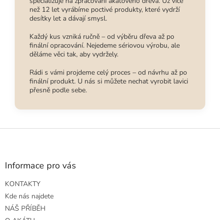
specializuje na zpracování akátového dřeva. Už více
než 12 let vyrábíme poctivé produkty, které vydrží
desítky let a dávají smysl.
Každý kus vzniká ručně – od výběru dřeva až po
finální opracování. Nejedeme sériovou výrobu, ale
děláme věci tak, aby vydržely.
Rádi s vámi projdeme celý proces – od návrhu až po
finální produkt. U nás si můžete nechat vyrobit lavici
přesně podle sebe.
Z
á
p
a
Informace pro vás
t
KONTAKTY
í
Kde nás najdete
NÁŠ PŘÍBĚH