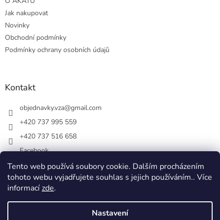
O AKÁTU
Jak nakupovat
Novinky
Obchodní podmínky
Podmínky ochrany osobních údajů
Kontakt
objednavky.vza
@
gmail.com
+420 737 995 559
+420 737 516 658
Facebook
vsezakatu/
Tento web používá soubory cookie. Dalším procházením
tohoto webu vyjadřujete souhlas s jejich používáním.. Více
+420 737 516 658
informací
zde
.
Nastavení
Vytvořil Shoptet