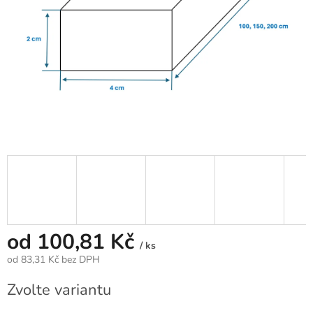
od
100,81 Kč
/ ks
od
83,31 Kč
bez DPH
Měrná
Zvolte variantu
cena: