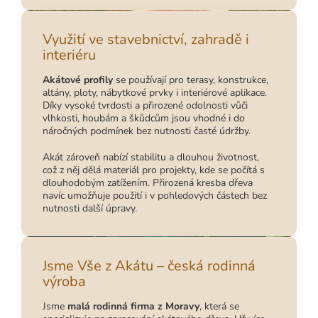
Využití ve stavebnictví, zahradě i
interiéru
Akátové profily
se používají pro terasy, konstrukce,
altány, ploty, nábytkové prvky i interiérové aplikace.
Díky vysoké tvrdosti a přirozené odolnosti vůči
vlhkosti, houbám a škůdcům jsou vhodné i do
náročných podmínek bez nutnosti časté údržby.
Akát zároveň nabízí stabilitu a dlouhou životnost,
což z něj dělá materiál pro projekty, kde se počítá s
dlouhodobým zatížením. Přirozená kresba dřeva
navíc umožňuje použití i v pohledových částech bez
nutnosti další úpravy.
Jsme Vše z Akátu – česká rodinná
výroba
Jsme
malá rodinná firma z Moravy
, která se