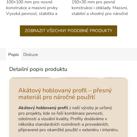
100×100 mm pro nosné
150×30 mm pro pevné
konstrukce a masivní prvky.
konstrukce i obklady. Masivní,
Vysoká pevnost, stabilita a
stabilní a vhodný pro náročné
dlouhá životnost i venku.
venkovní použití.
ZOBRAZIT VŠECHNY PODOBNÉ PRODUKTY
Popis
Diskuze
Detailní popis produktu
Akátový hoblovaný profil – přesný
materiál pro náročné použití
Akátový hoblovaný profil
z naší výroby je určený
pro projekty, kde se řeší kombinace pevnosti,
odolnosti a vizuální kvality. Profily dodáváme v
několika standardních rozměrech a provedeních,
připravené pro okamžité použití v exteriéru i interiéru.