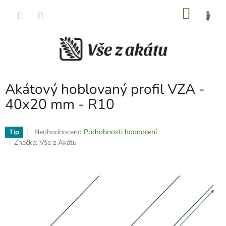
Přejít
NÁKU
na
obsah
KOŠÍK
Akátový hoblovaný profil VZA -
40x20 mm - R10
Průměrné
Neohodnoceno
Podrobnosti hodnocení
Tip
hodnocení
Značka:
Vše z Akátu
produktu
je
0,0
z
5
hvězdiček.