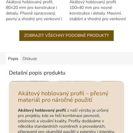
Akátový hoblovaný profil
Akátový hoblovaný profil
80×20 mm pro konstrukce i
100×40 mm pro nosné
detaily. Přesně opracovaný,
konstrukce i detaily. Masivní,
pevný a vhodný pro venkovní i
stabilní a vhodný pro venkovní
interiérové použití.
i interiérové použití.
ZOBRAZIT VŠECHNY PODOBNÉ PRODUKTY
Popis
Diskuze
Detailní popis produktu
Akátový hoblovaný profil – přesný
materiál pro náročné použití
Akátový hoblovaný profil
z naší výroby je určený
pro projekty, kde se řeší kombinace pevnosti,
odolnosti a vizuální kvality. Profily dodáváme v
několika standardních rozměrech a provedeních,
připravené pro okamžité použití v exteriéru i interiéru.