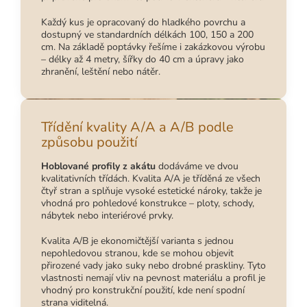
Každý kus je opracovaný do hladkého povrchu a
dostupný ve standardních délkách 100, 150 a 200
cm. Na základě poptávky řešíme i zakázkovou výrobu
– délky až 4 metry, šířky do 40 cm a úpravy jako
zhranění, leštění nebo nátěr.
Třídění kvality A/A a A/B podle
způsobu použití
Hoblované profily z akátu
dodáváme ve dvou
kvalitativních třídách. Kvalita A/A je tříděná ze všech
čtyř stran a splňuje vysoké estetické nároky, takže je
vhodná pro pohledové konstrukce – ploty, schody,
nábytek nebo interiérové prvky.
Kvalita A/B je ekonomičtější varianta s jednou
nepohledovou stranou, kde se mohou objevit
přirozené vady jako suky nebo drobné praskliny. Tyto
vlastnosti nemají vliv na pevnost materiálu a profil je
vhodný pro konstrukční použití, kde není spodní
strana viditelná.