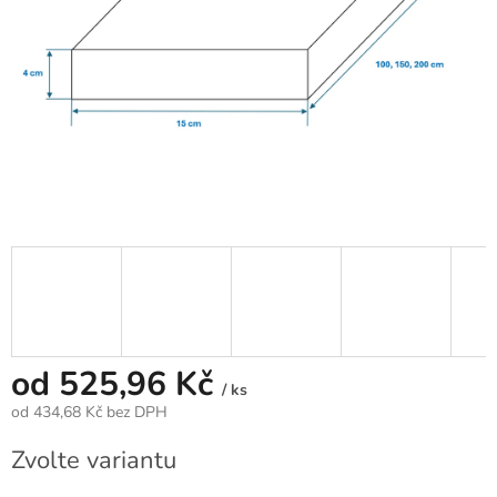
od
525,96 Kč
/ ks
od
434,68 Kč
bez DPH
Měrná
Zvolte variantu
cena: