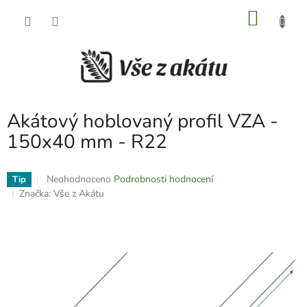
Přejít
NÁKU
na
obsah
KOŠÍK
Akátový hoblovaný profil VZA -
150x40 mm - R22
Průměrné
Neohodnoceno
Podrobnosti hodnocení
Tip
hodnocení
Značka:
Vše z Akátu
produktu
je
0,0
z
5
hvězdiček.