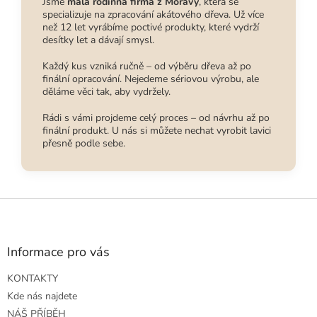
Jsme
malá rodinná firma z Moravy
, která se
specializuje na zpracování akátového dřeva. Už více
než 12 let vyrábíme poctivé produkty, které vydrží
desítky let a dávají smysl.
Každý kus vzniká ručně – od výběru dřeva až po
finální opracování. Nejedeme sériovou výrobu, ale
děláme věci tak, aby vydržely.
Rádi s vámi projdeme celý proces – od návrhu až po
finální produkt. U nás si můžete nechat vyrobit lavici
přesně podle sebe.
Z
á
p
a
Informace pro vás
t
KONTAKTY
í
Kde nás najdete
NÁŠ PŘÍBĚH