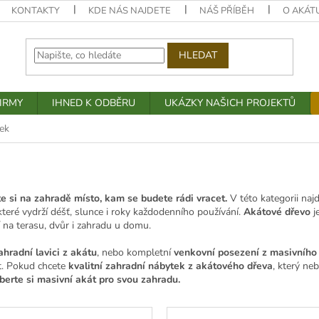
KONTAKTY
KDE NÁS NAJDETE
NÁŠ PŘÍBĚH
O AKÁT
HLEDAT
IRMY
IHNED K ODBĚRU
UKÁZKY NAŠICH PROJEKTŮ
ek
te si na zahradě místo, kam se budete rádi vracet.
V této kategorii naj
 které vydrží déšť, slunce i roky každodenního používání.
Akátové dřevo
j
 na terasu, dvůr i zahradu u domu.
ahradní lavici z akátu
, nebo kompletní
venkovní posezení z masivního
t. Pokud chcete
kvalitní zahradní nábytek z akátového dřeva
, který ne
berte si masivní akát pro svou zahradu.