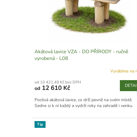
r
u
o
k
d
t
u
ů
k
t
ů
Akátová lavice VZA - DO PŘÍRODY - ručně
vyrobená - L08
Vyrábíme na 
od 10 421,49 Kč bez DPH
DETAI
12 610 Kč
od
Poctivá akátová lavice, co drží pevně na svém místě.
Sedne si k ní každý a vydrží roky na zahradě i venku.
Tip