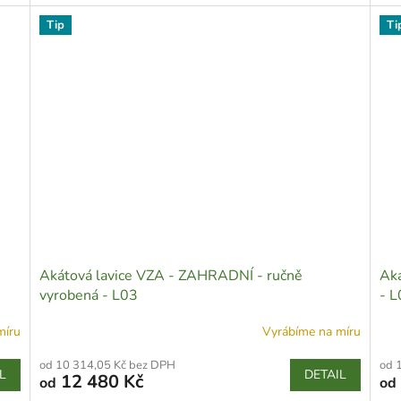
Tip
Ti
Akátová lavice VZA - ZAHRADNÍ - ručně
Aká
vyrobená - L03
- L
míru
Vyrábíme na míru
od 10 314,05 Kč bez DPH
od 
L
DETAIL
12 480 Kč
od
od