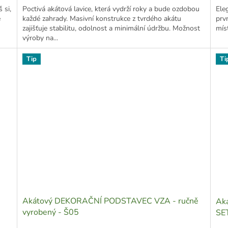
 si,
Poctivá akátová lavice, která vydrží roky a bude ozdobou
Ele
ě
každé zahrady. Masivní konstrukce z tvrdého akátu
prvn
zajišťuje stabilitu, odolnost a minimální údržbu. Možnost
míst
výroby na...
Tip
Ti
Akátový DEKORAČNÍ PODSTAVEC VZA - ručně
Aká
vyrobený - Š05
SE