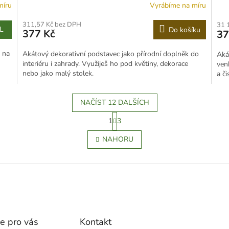
míru
Vyrábíme na míru
311,57 Kč bez DPH
31 
L
Do košíku
377 Kč
37
o na
Akátový dekorativní podstavec jako přírodní doplněk do
Aká
interiéru i zahrady. Využiješ ho pod květiny, dekorace
ven
nebo jako malý stolek.
a či
NAČÍST 12 DALŠÍCH
S
1
3
t
O
r
v
NAHORU
á
l
n
á
k
d
o
a
v
c
á
í
n
p
í
r
e pro vás
Kontakt
v