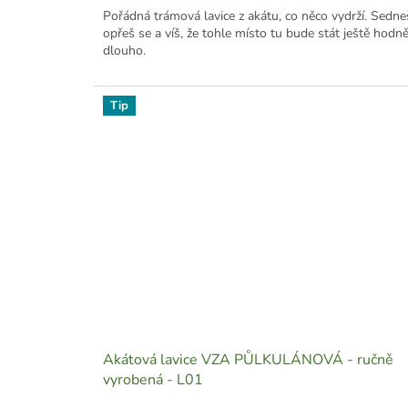
Pořádná trámová lavice z akátu, co něco vydrží. Sedneš
opřeš se a víš, že tohle místo tu bude stát ještě hodn
dlouho.
Tip
Akátová lavice VZA PŮLKULÁNOVÁ - ručně
vyrobená - L01