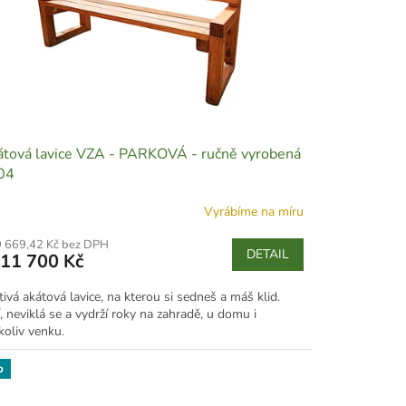
tová lavice VZA - PARKOVÁ - ručně vyrobená
04
Vyrábíme na míru
9 669,42 Kč bez DPH
DETAIL
11 700 Kč
ivá akátová lavice, na kterou si sedneš a máš klid.
, neviklá se a vydrží roky na zahradě, u domu i
koliv venku.
p