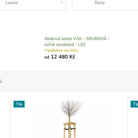
Lavice
Stoly
Akátová lavice VZA - SRUBOVÁ -
ručně vyrobená - L02
Vyrábíme na míru
12 480 Kč
od
í
Tip
Ti