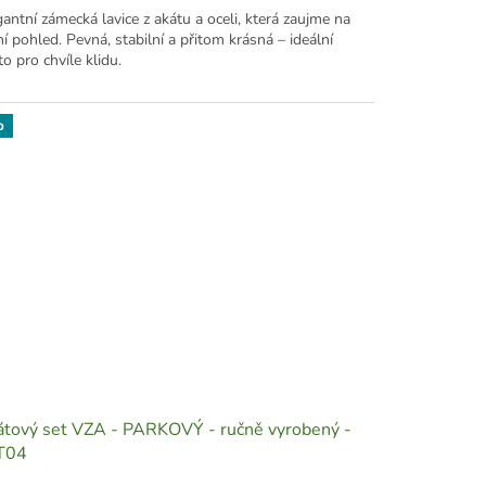
gantní zámecká lavice z akátu a oceli, která zaujme na
í pohled. Pevná, stabilní a přitom krásná – ideální
o pro chvíle klidu.
p
tový set VZA - PARKOVÝ - ručně vyrobený -
T04