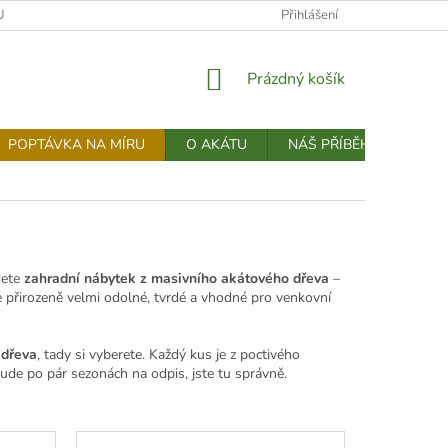
U
JAK NAKUPOVAT
NOVINKY
Přihlášení
OBCHODNÍ PODMÍNKY
NÁKUPNÍ
Prázdný košík
KOŠÍK
POPTÁVKA NA MÍRU
O AKÁTU
NÁŠ PŘÍBĚH
KONT
dete
zahradní nábytek z masivního akátového dřeva
–
e přirozeně velmi odolné, tvrdé a vhodné pro venkovní
 dřeva
, tady si vyberete. Každý kus je z poctivého
bude po pár sezonách na odpis, jste tu správně.