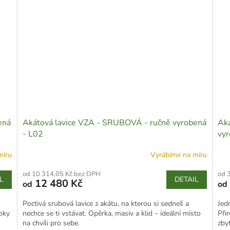
ená
Akátová lavice VZA - SRUBOVÁ - ručně vyrobená
Aká
- L02
vyr
míru
Vyrábíme na míru
od 10 314,05 Kč bez DPH
od 
L
DETAIL
12 480 Kč
od
od
Poctivá srubová lavice z akátu, na kterou si sedneš a
Jed
roky
nechce se ti vstávat. Opěrka, masiv a klid – ideální místo
Při
na chvíli pro sebe.
zbyt