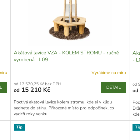
Akátová lavice VZA - KOLEM STROMU - ručně
Aká
vyrobená - L09
- L
míru
Vyrábíme na míru
od 12 570,25 Kč bez DPH
od 
L
DETAIL
15 210 Kč
od
od
Poctivá akátová lavice kolem stromu, kde si v klidu
Poct
sednete do stínu. Přirozené místo pro odpočinek, co
Drží
vydrží roky venku.
kde
Tip
Ti