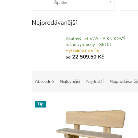
Špalky
Nejprodávanější
Akátový set VZA - PIKNIKOVÝ -
ručně vyrobený - SET01
Vyrábíme na míru
22 509,50 Kč
od
Ř
a
Abecedně
Nejlevnější
Nejdražší
Nejprodávanějš
z
e
V
n
Tip
ý
í
p
p
i
r
s
o
p
d