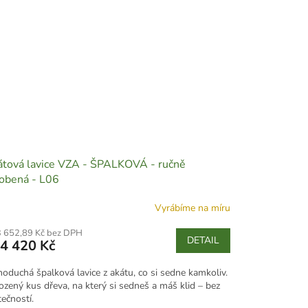
tová lavice VZA - ŠPALKOVÁ - ručně
obená - L06
Vyrábíme na míru
3 652,89 Kč bez DPH
DETAIL
4 420 Kč
noduchá špalková lavice z akátu, co si sedne kamkoliv.
rozený kus dřeva, na který si sedneš a máš klid – bez
ečností.