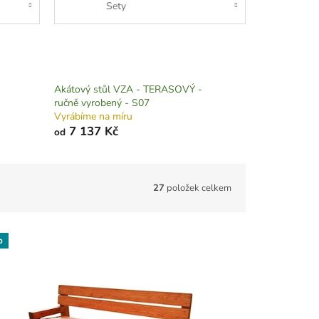
Sety
Akátový stůl VZA - TERASOVÝ -
ručně vyrobený - S07
Vyrábíme na míru
7 137 Kč
od
27
položek celkem
p