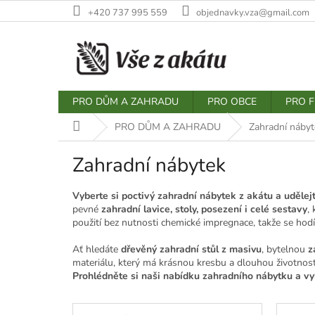
Přejít
+420 737 995 559
objednavky.vza@gmail.com
na
obsah
PRO DŮM A ZAHRADU
PRO OBCE
PRO F
Domů
PRO DŮM A ZAHRADU
Zahradní nábyt
Zahradní nábytek
Vyberte si poctivý zahradní nábytek z akátu a udělej
pevné
zahradní lavice, stoly, posezení i celé sestavy
,
použití bez nutnosti chemické impregnace, takže se hodí
Ať hledáte
dřevěný zahradní stůl z masivu
, bytelnou
z
materiálu, který má krásnou kresbu a dlouhou životnos
Prohlédněte si naši nabídku zahradního nábytku a vy