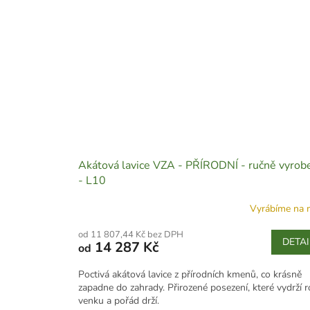
Akátová lavice VZA - PŘÍRODNÍ - ručně vyrob
- L10
Vyrábíme na 
od 11 807,44 Kč bez DPH
DETAI
14 287 Kč
od
Poctivá akátová lavice z přírodních kmenů, co krásně
zapadne do zahrady. Přirozené posezení, které vydrží 
venku a pořád drží.