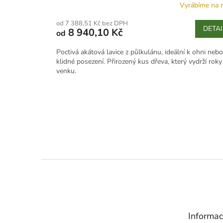
Vyrábíme na 
od 7 388,51 Kč bez DPH
DETAI
8 940,10 Kč
od
Poctivá akátová lavice z půlkulánu, ideální k ohni neb
klidné posezení. Přirozený kus dřeva, který vydrží roky
venku.
Z
á
p
a
t
Informac
í