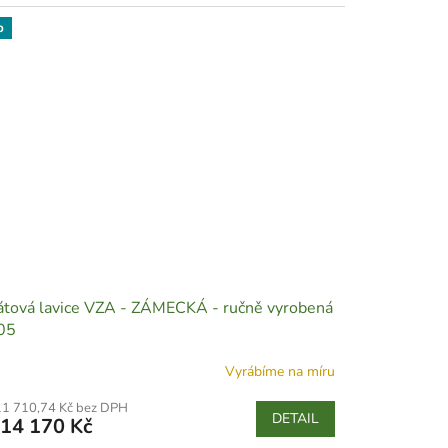
p
tová lavice VZA - ZÁMECKÁ - ručně vyrobená
05
Vyrábíme na míru
11 710,74 Kč bez DPH
DETAIL
14 170 Kč