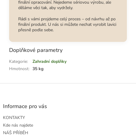
finální opracování. Nejedeme sériovou výrobu, ale
děláme věci tak, aby vydržely.
Rádi s vámi projdeme celý proces – od návrhu až po
finální produkt. U nás si můžete nechat vyrobit lavici
přesně podle sebe.
Doplňkové parametry
Kategorie
:
Zahradní doplňky
Hmotnost
:
35 kg
Z
á
p
a
Informace pro vás
t
KONTAKTY
í
Kde nás najdete
NÁŠ PŘÍBĚH