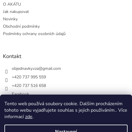
O AKÁTU
Jak nakupovat
Novinky
Obchodní podmínky
Podmínky ochrany osobních údajů
Kontakt
objednavky.vza
@
gmail.com
+420 737 995 559
+420 737 516 658
Facebook
vsezakatu/
Tento web používá soubory cookie. Dalším procházením
tohoto webu vyjadřujete souhlas s jejich používáním.. Více
+420 737 516 658
informací
zde
.
Nastavení