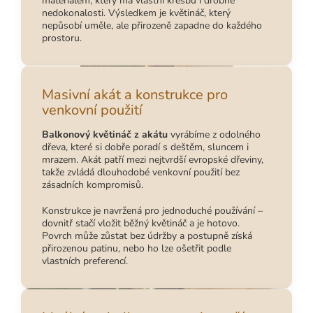
materiálem, který má vlastní kresbu i drobné
nedokonalosti. Výsledkem je květináč, který
nepůsobí uměle, ale přirozeně zapadne do každého
prostoru.
Masivní akát a konstrukce pro
venkovní použití
Balkonový květináč z akátu
vyrábíme z odolného
dřeva, které si dobře poradí s deštěm, sluncem i
mrazem. Akát patří mezi nejtvrdší evropské dřeviny,
takže zvládá dlouhodobé venkovní použití bez
zásadních kompromisů.
Konstrukce je navržená pro jednoduché používání –
dovnitř stačí vložit běžný květináč a je hotovo.
Povrch může zůstat bez údržby a postupně získá
přirozenou patinu, nebo ho lze ošetřit podle
vlastních preferencí.