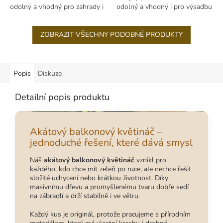
odolný a vhodný pro zahrady i
odolný a vhodný i pro výsadbu
terasy.
na míru.
ZOBRAZIT VŠECHNY PODOBNÉ PRODUKTY
Popis
Diskuze
Detailní popis produktu
Akátový balkonový květináč –
jednoduché řešení, které dává smysl
Náš
akátový balkonový květináč
vznikl pro
každého, kdo chce mít zeleň po ruce, ale nechce řešit
složité uchycení nebo krátkou životnost. Díky
masivnímu dřevu a promyšlenému tvaru dobře sedí
na zábradlí a drží stabilně i ve větru.
Každý kus je originál, protože pracujeme s přírodním