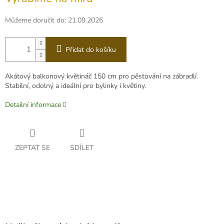
cena:
Můžeme doručit do:
21.09.2026
Přidat do košíku
Akátový balkonový květináč 150 cm pro pěstování na zábradlí.
Stabilní, odolný a ideální pro bylinky i květiny.
Detailní informace
ZEPTAT SE
SDÍLET