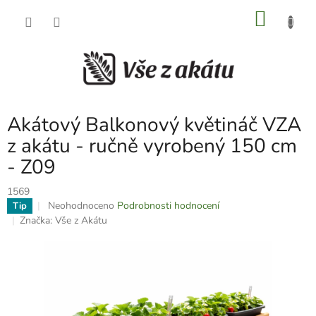
Přejít
NÁKU
na
obsah
KOŠÍK
Akátový Balkonový květináč VZA
z akátu - ručně vyrobený 150 cm
- Z09
1569
Průměrné
Neohodnoceno
Podrobnosti hodnocení
Tip
hodnocení
Značka:
Vše z Akátu
produktu
je
0,0
z
5
hvězdiček.