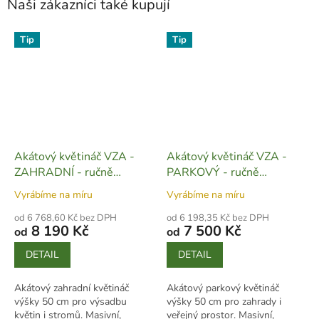
Naši zákazníci také kupují
Tip
Tip
Akátový květináč VZA -
Akátový květináč VZA -
ZAHRADNÍ - ručně
PARKOVÝ - ručně
vyrobený (výška 50 cm) -
vyrobený (výška 50 cm) -
Vyrábíme na míru
Vyrábíme na míru
Z01
Z02
od 6 768,60 Kč bez DPH
od 6 198,35 Kč bez DPH
8 190 Kč
7 500 Kč
od
od
DETAIL
DETAIL
Akátový zahradní květináč
Akátový parkový květináč
výšky 50 cm pro výsadbu
výšky 50 cm pro zahrady i
květin i stromů. Masivní,
veřejný prostor. Masivní,