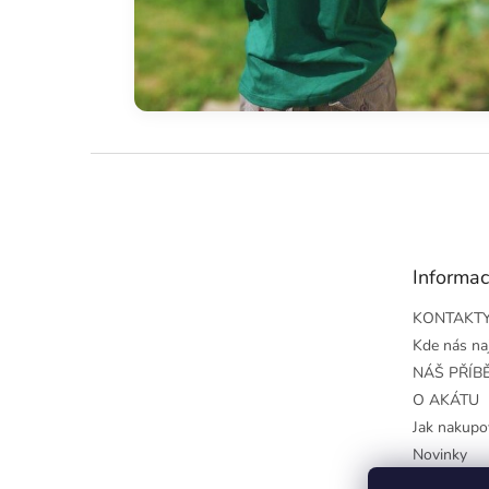
Z
á
p
a
t
Informac
í
KONTAKT
Kde nás na
NÁŠ PŘÍB
O AKÁTU
Jak nakupo
Novinky
Obchodní 