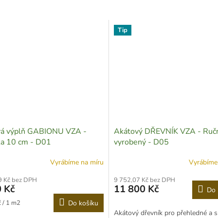
Tip
vá výplň GABIONU VZA -
Akátový DŘEVNÍK VZA - Ruč
ka 10 cm - D01
vyrobený - D05
Vyrábíme na míru
Vyrábíme
9 Kč bez DPH
9 752,07 Kč bez DPH
 Kč
11 800 Kč
Do 
 / 1 m2
Do košíku
Akátový dřevník pro přehledné a 