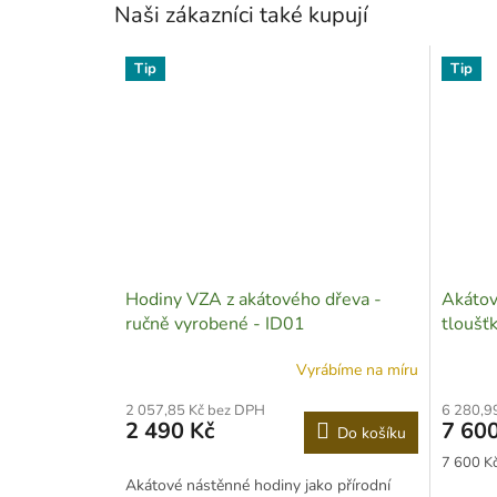
Naši zákazníci také kupují
Tip
Tip
Hodiny VZA z akátového dřeva -
Akáto
ručně vyrobené - ID01
tloušť
Vyrábíme na míru
2 057,85 Kč bez DPH
6 280,9
2 490 Kč
7 600
Do košíku
Měrná
7 600 Kč
cena:
Akátové nástěnné hodiny jako přírodní