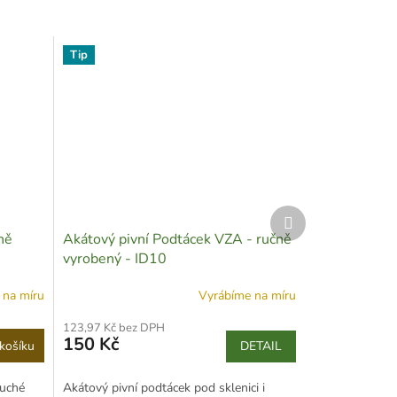
Tip
Další
produkt
ně
Akátový pivní Podtácek VZA - ručně
vyrobený - ID10
 na míru
Vyrábíme na míru
123,97 Kč bez DPH
150 Kč
košíku
DETAIL
suché
Akátový pivní podtácek pod sklenici i