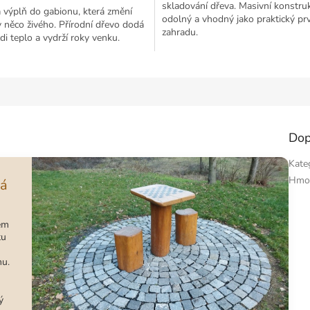
skladování dřeva. Masivní konstru
 výplň do gabionu, která změní
odolný a vhodný jako praktický pr
 něco živého. Přírodní dřevo dodá
zahradu.
zdi teplo a vydrží roky venku.
Dop
Kate
Hmo
rá
lém
tu
nu.
ý