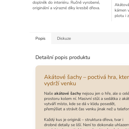
doplněk do interiéru. Ručně vyrobené,
Akátová
originální a výrazné díky kresbě dřeva.
kámen v
plotu i 
Popis
Diskuze
Detailní popis produktu
Akátové šachy – poctivá hra, kte
vydrží venku
Naše
akátové šachy
nejsou jen o hře, ale o ce
prostoru kolem ní. Masivní stůl a sedátka z aká
vytváří místo, kde se dá v klidu posedět,
přemýšlet a strávit čas venku jinak než u telefo
Každý kus je originál – struktura dřeva, tvar i
drobné detaily se liší. Není to dokonale uhlazen