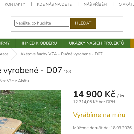
KONTAKTY
KDE NÁS NAJDETE
NÁŠ PŘÍBĚH
O AKÁT
HLEDAT
IRMY
IHNED K ODBĚRU
UKÁZKY NAŠICH PROJEKTŮ
orace
Akátové šachy VZA - Ručně vyrobené - D07
ě vyrobené - D07
183
čka:
Vše z Akátu
14 900 Kč
/ ks
12 314,05 Kč bez DPH
Měrná
Vyrábíme na míru
cena:
Můžeme doručit do:
18.09.2026