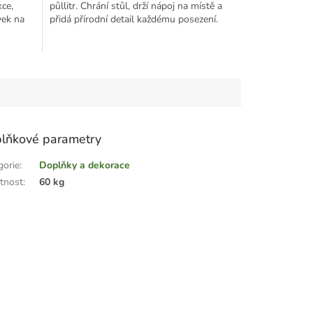
kce,
půllitr. Chrání stůl, drží nápoj na místě a
vek na
přidá přírodní detail každému posezení.
lňkové parametry
gorie
:
Doplňky a dekorace
tnost
:
60 kg