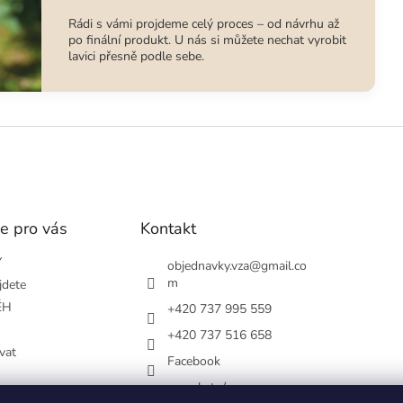
Rádi s vámi projdeme celý proces – od návrhu až
po finální produkt. U nás si můžete nechat vyrobit
lavici přesně podle sebe.
e pro vás
Kontakt
Y
objednavky.vza
@
gmail.co
m
jdete
ĚH
+420 737 995 559
+420 737 516 658
vat
Facebook
vsezakatu/
podmínky