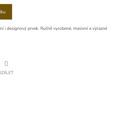
íku
rní i designový prvek. Ručně vyrobené, masivní a výrazné
SDÍLET