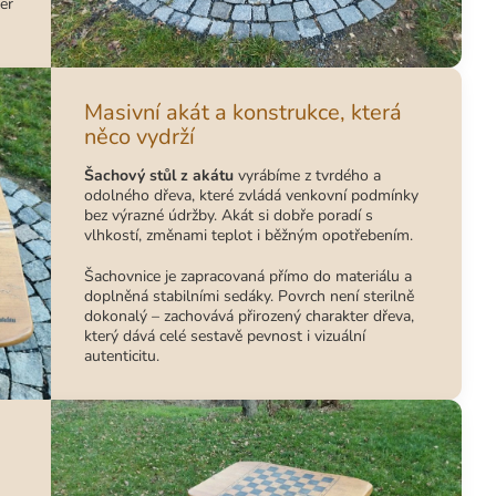
er
Masivní akát a konstrukce, která
něco vydrží
Šachový stůl z akátu
vyrábíme z tvrdého a
odolného dřeva, které zvládá venkovní podmínky
bez výrazné údržby. Akát si dobře poradí s
vlhkostí, změnami teplot i běžným opotřebením.
Šachovnice je zapracovaná přímo do materiálu a
doplněná stabilními sedáky. Povrch není sterilně
dokonalý – zachovává přirozený charakter dřeva,
který dává celé sestavě pevnost i vizuální
autenticitu.