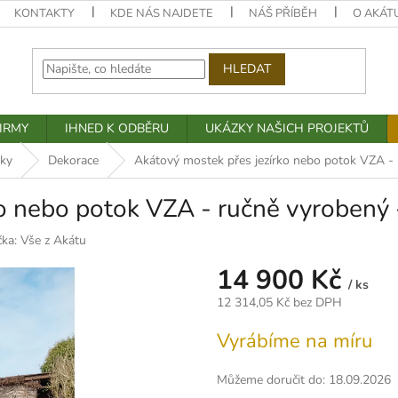
KONTAKTY
KDE NÁS NAJDETE
NÁŠ PŘÍBĚH
O AKÁT
HLEDAT
IRMY
IHNED K ODBĚRU
UKÁZKY NAŠICH PROJEKTŮ
ňky
Dekorace
Akátový mostek přes jezírko nebo potok VZA -
ko nebo potok VZA - ručně vyrobený
čka:
Vše z Akátu
14 900 Kč
/ ks
12 314,05 Kč bez DPH
Měrná
Vyrábíme na míru
cena:
Můžeme doručit do:
18.09.2026