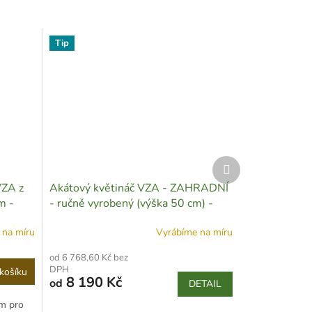
Tip
Další
produkt
VZA z
Akátový květináč VZA - ZAHRADNÍ
m -
- ručně vyrobený (výška 50 cm) -
Z01
 na míru
Vyrábíme na míru
od 6 768,60 Kč bez
DPH
košíku
8 190 Kč
od
DETAIL
cm pro