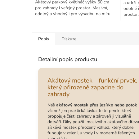
Akátový parkový květináč výšky 50 cm
a udrží
pro zahrady i veřejný prostor. Masivní,
odolné ř
odolný a vhodný i pro výsadbu na míru.
prostor.
Popis
Diskuze
Detailní popis produktu
Akátový mostek – funkční prvek,
který přirozeně zapadne do
zahrady
Náš
akátový mostek přes jezírko nebo potok
víc než jen praktická lávka. Je to prvek, který
propojuje části zahrady a zároveň ji vizuálně
dotváří. Díky použití masivního akátového dřeva
získává mostek přirozený vzhled, který dobře
funguje v zeleni, u vody i v moderně řešených
zahradách.