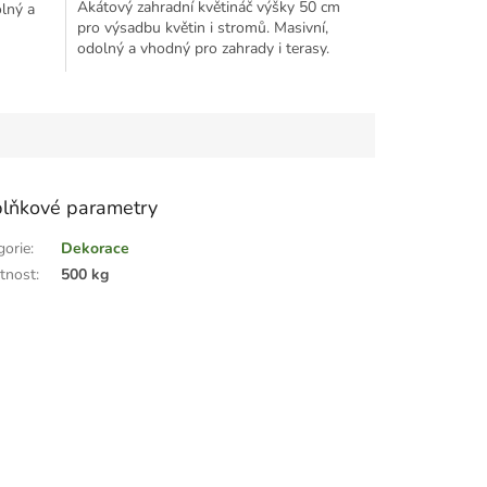
Akátový zahradní květináč výšky 50 cm
olný a
pro výsadbu květin i stromů. Masivní,
odolný a vhodný pro zahrady i terasy.
lňkové parametry
gorie
:
Dekorace
tnost
:
500 kg