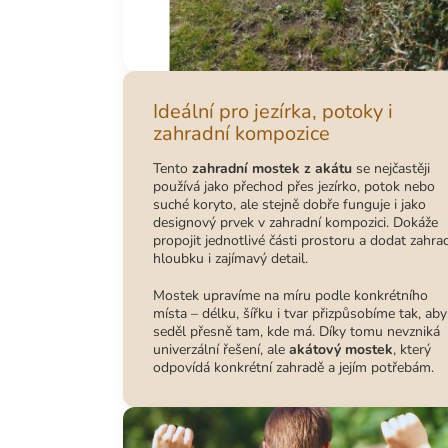
Ideální pro jezírka, potoky i
zahradní kompozice
Tento
zahradní mostek z akátu
se nejčastěji
používá jako přechod přes jezírko, potok nebo
suché koryto, ale stejně dobře funguje i jako
designový prvek v zahradní kompozici. Dokáže
propojit jednotlivé části prostoru a dodat zahra
hloubku i zajímavý detail.
Mostek upravíme na míru podle konkrétního
místa – délku, šířku i tvar přizpůsobíme tak, aby
seděl přesně tam, kde má. Díky tomu nevzniká
univerzální řešení, ale
akátový mostek
, který
odpovídá konkrétní zahradě a jejím potřebám.