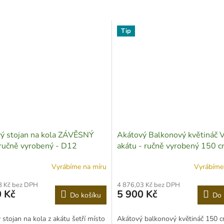
Tip
ý stojan na kola ZÁVĚSNÝ
Akátový Balkonový květináč 
ručně vyrobený - D12
akátu - ručně vyrobený 150 c
Z09
Vyrábíme na míru
Vyrábíme
8 Kč bez DPH
4 876,03 Kč bez DPH
 Kč
5 900 Kč
Do košíku
Do 
stojan na kola z akátu šetří místo
Akátový balkonový květináč 150 