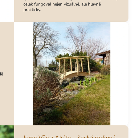
celek fungoval nejen vizuálně, ale hlavně
prakticky.
dě
Jsme Vše z Akátu – česká rodinná