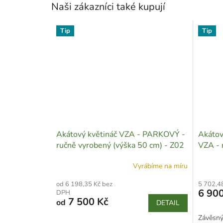
Naši zákazníci také kupují
Tip
Tip
Akátový květináč VZA - PARKOVÝ -
Akátov
ručně vyrobený (výška 50 cm) - Z02
VZA - 
Vyrábíme na míru
od 6 198,35 Kč bez
5 702,4
6 900
DPH
7 500 Kč
od
DETAIL
Závěsný 