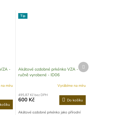
Tip
Další
VZA -
Akátové ozdobné prkénko VZA -
produkt
ručně vyrobené - ID06
 na míru
Vyrábíme na míru
495,87 Kč bez DPH
600 Kč
Do košíku
košíku
Akátové ozdobné prkénko jako přírodní