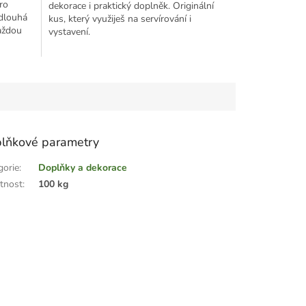
ro
dekorace i praktický doplněk. Originální
 dlouhá
kus, který využiješ na servírování i
každou
vystavení.
lňkové parametry
gorie
:
Doplňky a dekorace
tnost
:
100 kg