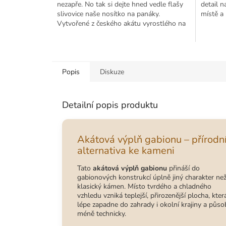
nezapře. No tak si dejte hned vedle flašy
detail n
slivovice naše nosítko na panáky.
místě a 
Vytvořené z českého akátu vyrostlého na
Moravě.
Popis
Diskuze
Detailní popis produktu
Akátová výplň gabionu – přírodn
alternativa ke kameni
Tato
akátová výplň gabionu
přináší do
gabionových konstrukcí úplně jiný charakter ne
klasický kámen. Místo tvrdého a chladného
vzhledu vzniká teplejší, přirozenější plocha, kter
lépe zapadne do zahrady i okolní krajiny a půso
méně technicky.