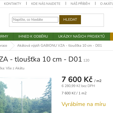
KONTAKTY
KDE NÁS NAJDETE
NÁŠ PŘÍBĚH
O AKÁT
HLEDAT
IRMY
IHNED K ODBĚRU
UKÁZKY NAŠICH PROJEKTŮ
orace
Akátová výplň GABIONU VZA - tloušťka 10 cm - D01
A - tloušťka 10 cm - D01
120
čka:
Vše z Akátu
7 600 Kč
/ m2
6 280,99 Kč bez DPH
Měrná
7 600 Kč / 1 m2
cena:
Vyrábíme na míru