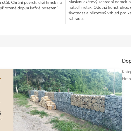
Masivní akátový zahradní domek p
a stůl. Chrání povrch, drží hrnek na
nářadí i relax. Odolná konstrukce,
přirozeně doplní každé posezení.
životnost a přirozený vzhled pro 
zahradu.
Dop
Kate
Hmo
í
ž
á
bí