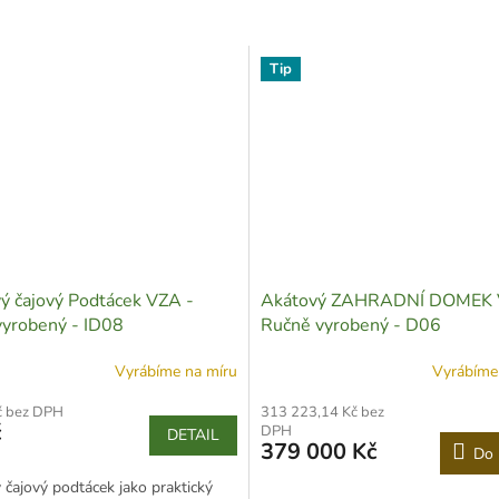
Tip
ý čajový Podtácek VZA -
Akátový ZAHRADNÍ DOMEK 
vyrobený - ID08
Ručně vyrobený - D06
Vyrábíme na míru
Vyrábíme
č bez DPH
313 223,14 Kč bez
č
DPH
DETAIL
379 000 Kč
Do 
 čajový podtácek jako praktický