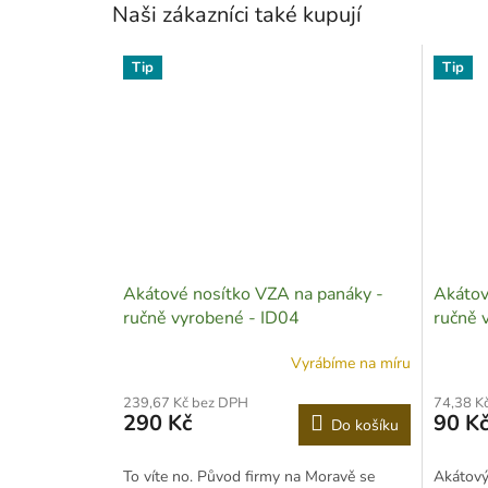
Naši zákazníci také kupují
Tip
Tip
Akátové nosítko VZA na panáky -
Akátov
ručně vyrobené - ID04
ručně 
Vyrábíme na míru
239,67 Kč bez DPH
74,38 K
290 Kč
90 K
Do košíku
To víte no. Původ firmy na Moravě se
Akátový