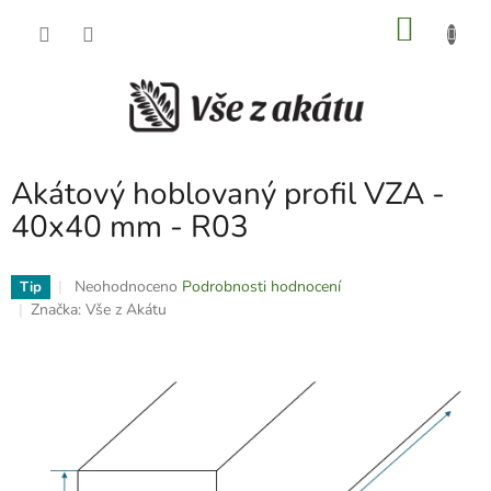
Přejít
NÁKU
na
obsah
KOŠÍK
Akátový hoblovaný profil VZA -
40x40 mm - R03
Průměrné
Neohodnoceno
Podrobnosti hodnocení
Tip
hodnocení
Značka:
Vše z Akátu
produktu
je
0,0
z
5
hvězdiček.