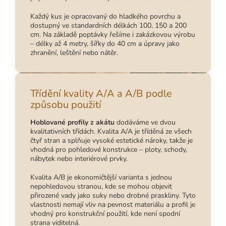
Každý kus je opracovaný do hladkého povrchu a
dostupný ve standardních délkách 100, 150 a 200
cm. Na základě poptávky řešíme i zakázkovou výrobu
– délky až 4 metry, šířky do 40 cm a úpravy jako
zhranění, leštění nebo nátěr.
Třídění kvality A/A a A/B podle
způsobu použití
Hoblované profily z akátu
dodáváme ve dvou
kvalitativních třídách. Kvalita A/A je tříděná ze všech
čtyř stran a splňuje vysoké estetické nároky, takže je
vhodná pro pohledové konstrukce – ploty, schody,
nábytek nebo interiérové prvky.
Kvalita A/B je ekonomičtější varianta s jednou
nepohledovou stranou, kde se mohou objevit
přirozené vady jako suky nebo drobné praskliny. Tyto
vlastnosti nemají vliv na pevnost materiálu a profil je
vhodný pro konstrukční použití, kde není spodní
strana viditelná.