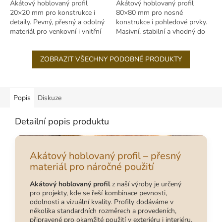
Akátový hoblovaný profil
Akátový hoblovaný profil
20×20 mm pro konstrukce i
80×80 mm pro nosné
detaily. Pevný, přesný a odolný
konstrukce i pohledové prvky.
materiál pro venkovní i vnitřní
Masivní, stabilní a vhodný do
použití.
náročných venkovních
podmínek.
ZOBRAZIT VŠECHNY PODOBNÉ PRODUKTY
Popis
Diskuze
Detailní popis produktu
Akátový hoblovaný profil – přesný
materiál pro náročné použití
Akátový hoblovaný profil
z naší výroby je určený
pro projekty, kde se řeší kombinace pevnosti,
odolnosti a vizuální kvality. Profily dodáváme v
několika standardních rozměrech a provedeních,
připravené pro okamžité použití v exteriéru i interiéru.