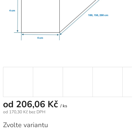
od
206,06 Kč
/ ks
od
170,30 Kč
bez DPH
Měrná
Zvolte variantu
cena: