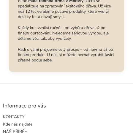
Jsme
malá rodinná firma z Moravy
, která se
specializuje na zpracování akátového dřeva. Už více
než 12 let vyrábíme poctivé produkty, které vydrží
desítky let a dávají smysl.
Každý kus vzniká ručně – od výběru dřeva až po
finální opracování. Nejedeme sériovou výrobu, ale
děláme věci tak, aby vydržely.
Rádi s vámi projdeme celý proces – od návrhu až po
finální produkt. U nás si můžete nechat vyrobit lavici
přesně podle sebe.
Z
á
p
a
Informace pro vás
t
KONTAKTY
í
Kde nás najdete
NÁŠ PŘÍBĚH