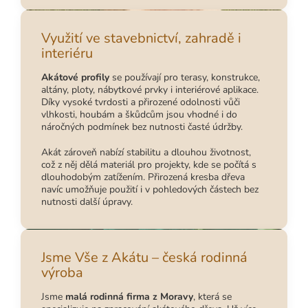
Využití ve stavebnictví, zahradě i
interiéru
Akátové profily
se používají pro terasy, konstrukce,
altány, ploty, nábytkové prvky i interiérové aplikace.
Díky vysoké tvrdosti a přirozené odolnosti vůči
vlhkosti, houbám a škůdcům jsou vhodné i do
náročných podmínek bez nutnosti časté údržby.
Akát zároveň nabízí stabilitu a dlouhou životnost,
což z něj dělá materiál pro projekty, kde se počítá s
dlouhodobým zatížením. Přirozená kresba dřeva
navíc umožňuje použití i v pohledových částech bez
nutnosti další úpravy.
Jsme Vše z Akátu – česká rodinná
výroba
Jsme
malá rodinná firma z Moravy
, která se