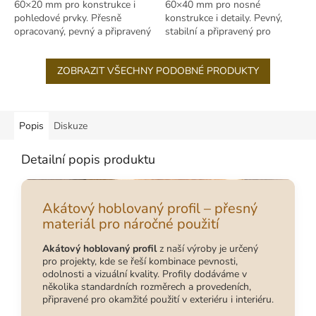
60×20 mm pro konstrukce i
60×40 mm pro nosné
pohledové prvky. Přesně
konstrukce i detaily. Pevný,
opracovaný, pevný a připravený
stabilní a připravený pro
pro venkovní i interiér
venkovní i interiérové použití.
ZOBRAZIT VŠECHNY PODOBNÉ PRODUKTY
Popis
Diskuze
Detailní popis produktu
Akátový hoblovaný profil – přesný
materiál pro náročné použití
Akátový hoblovaný profil
z naší výroby je určený
pro projekty, kde se řeší kombinace pevnosti,
odolnosti a vizuální kvality. Profily dodáváme v
několika standardních rozměrech a provedeních,
připravené pro okamžité použití v exteriéru i interiéru.