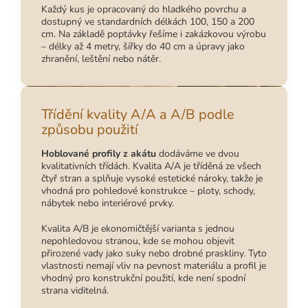
Každý kus je opracovaný do hladkého povrchu a
dostupný ve standardních délkách 100, 150 a 200
cm. Na základě poptávky řešíme i zakázkovou výrobu
– délky až 4 metry, šířky do 40 cm a úpravy jako
zhranění, leštění nebo nátěr.
Třídění kvality A/A a A/B podle
způsobu použití
Hoblované profily z akátu
dodáváme ve dvou
kvalitativních třídách. Kvalita A/A je tříděná ze všech
čtyř stran a splňuje vysoké estetické nároky, takže je
vhodná pro pohledové konstrukce – ploty, schody,
nábytek nebo interiérové prvky.
Kvalita A/B je ekonomičtější varianta s jednou
nepohledovou stranou, kde se mohou objevit
přirozené vady jako suky nebo drobné praskliny. Tyto
vlastnosti nemají vliv na pevnost materiálu a profil je
vhodný pro konstrukční použití, kde není spodní
strana viditelná.