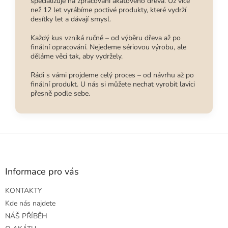
specializuje na zpracování akátového dřeva. Už více
než 12 let vyrábíme poctivé produkty, které vydrží
desítky let a dávají smysl.
Každý kus vzniká ručně – od výběru dřeva až po
finální opracování. Nejedeme sériovou výrobu, ale
děláme věci tak, aby vydržely.
Rádi s vámi projdeme celý proces – od návrhu až po
finální produkt. U nás si můžete nechat vyrobit lavici
přesně podle sebe.
Z
á
p
a
Informace pro vás
t
KONTAKTY
í
Kde nás najdete
NÁŠ PŘÍBĚH