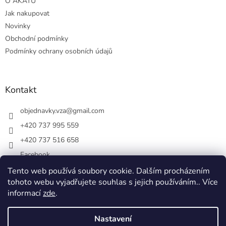
O AKÁTU
Jak nakupovat
Novinky
Obchodní podmínky
Podmínky ochrany osobních údajů
Kontakt
objednavky.vza
@
gmail.com
+420 737 995 559
+420 737 516 658
Facebook
vsezakatu/
Tento web používá soubory cookie. Dalším procházením
tohoto webu vyjadřujete souhlas s jejich používáním.. Více
+420 737 516 658
informací
zde
.
Nastavení
Vytvořil Shoptet