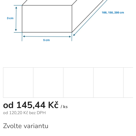
od
145,44 Kč
/ ks
od
120,20 Kč
bez DPH
Měrná
Zvolte variantu
cena: