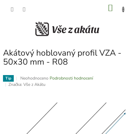
Přejít
NÁKU
na
obsah
KOŠÍK
Akátový hoblovaný profil VZA -
50x30 mm - R08
Průměrné
Neohodnoceno
Podrobnosti hodnocení
Tip
hodnocení
Značka:
Vše z Akátu
produktu
je
0,0
z
5
hvězdiček.