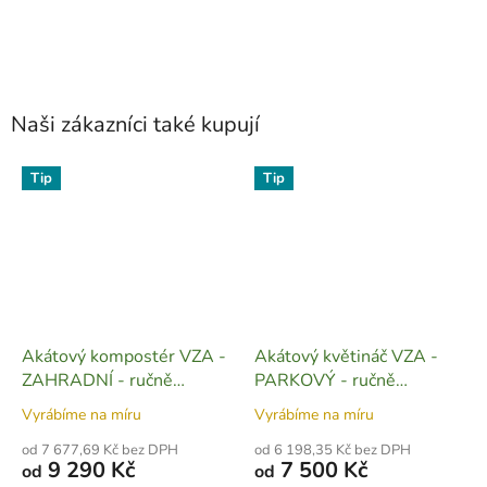
Naši zákazníci také kupují
Tip
Tip
Akátový kompostér VZA -
Akátový květináč VZA -
ZAHRADNÍ - ručně
PARKOVÝ - ručně
vyrobený - Z07
vyrobený (výška 50 cm) -
Vyrábíme na míru
Vyrábíme na míru
Z02
od 7 677,69 Kč bez DPH
od 6 198,35 Kč bez DPH
9 290 Kč
7 500 Kč
od
od