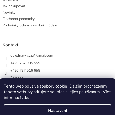
Jak nakupovat
Novinky
Obchodní podmínky
Podmínky ochrany osobních údajů
Kontakt
objednavky.vza
@
gmail.com
+420 737 995 559
+420 737 516 658
Facebook
vsezakatu/
Tento web používá soubory cookie. Dalším procházením
tohoto webu vyjadřujete souhlas s jejich používáním.. Více
+420 737 516 658
informací
zde
.
Nastavení
Vytvořil Shoptet