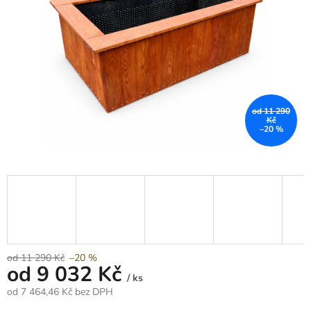
od 11 290
Kč
–20 %
od 11 290 Kč
–20 %
od
9 032 Kč
/ ks
od
7 464,46 Kč
bez DPH