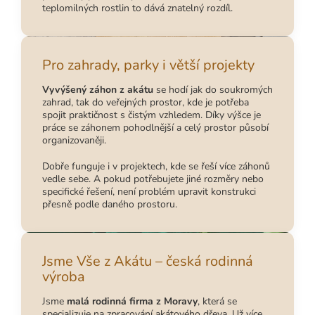
teplomilných rostlin to dává znatelný rozdíl.
Pro zahrady, parky i větší projekty
Vyvýšený záhon z akátu
se hodí jak do soukromých
zahrad, tak do veřejných prostor, kde je potřeba
spojit praktičnost s čistým vzhledem. Díky výšce je
práce se záhonem pohodlnější a celý prostor působí
organizovaněji.
Dobře funguje i v projektech, kde se řeší více záhonů
vedle sebe. A pokud potřebujete jiné rozměry nebo
specifické řešení, není problém upravit konstrukci
přesně podle daného prostoru.
Jsme Vše z Akátu – česká rodinná
výroba
Jsme
malá rodinná firma z Moravy
, která se
specializuje na zpracování akátového dřeva. Už více