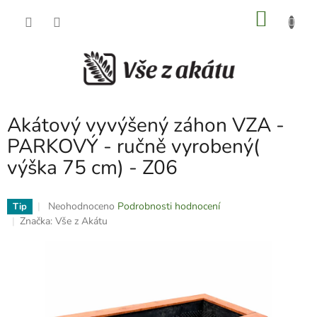
Přejít
NÁKU
na
obsah
KOŠÍK
Akátový vyvýšený záhon VZA -
PARKOVÝ - ručně vyrobený(
výška 75 cm) - Z06
Průměrné
Neohodnoceno
Podrobnosti hodnocení
Tip
hodnocení
Značka:
Vše z Akátu
produktu
je
0,0
z
5
hvězdiček.