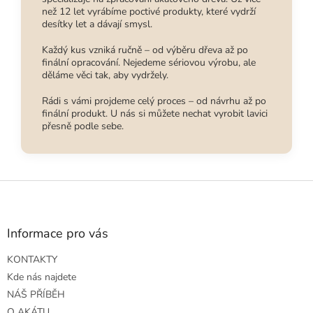
než 12 let vyrábíme poctivé produkty, které vydrží
desítky let a dávají smysl.
Každý kus vzniká ručně – od výběru dřeva až po
finální opracování. Nejedeme sériovou výrobu, ale
děláme věci tak, aby vydržely.
Rádi s vámi projdeme celý proces – od návrhu až po
finální produkt. U nás si můžete nechat vyrobit lavici
přesně podle sebe.
Z
á
p
a
Informace pro vás
t
KONTAKTY
í
Kde nás najdete
NÁŠ PŘÍBĚH
O AKÁTU