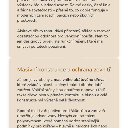
výsledek řád a jednoduchost. Rovné desky, čisté linie
a žádné zbytečnosti – přesně to, co dobře funguje v
moderních zahradách, parcích nebo školních
prostorech.
Akátové dřevo tomu dává přirozený základ a zároveň
dostatečnou odolnost pro venkovní použití. Není to
jen designový prvek, ale funkční řešení, které má
smysl i po letech používání.
Masivní konstrukce a ochrana zevnitř
Záhon je vyrobený z
masivního akátového dřeva
,
které zvládá vlhkost, změny teplot i dlouhodobé
zatížení. Vnitřní stěny jsou opatřeny nopovou fólií,
takže dřevo není v přímém kontaktu s hlínou a celá
konstrukce má výrazně delší životnost.
Spodní část tvoří pletivo proti škůdcům a zároveň
umožňuje odvod vody. Nechybí ani zateplení
polystyrenem, které pomáhá udržet stabilnější
podmínky pro kořeny – hlavně u náročnějších nebo