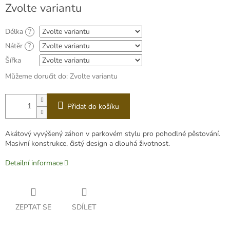
Měrná
Zvolte variantu
cena:
Délka
?
Nátěr
?
Šířka
Můžeme doručit do:
Zvolte variantu
Přidat do košíku
Akátový vyvýšený záhon v parkovém stylu pro pohodlné pěstování.
Masivní konstrukce, čistý design a dlouhá životnost.
Detailní informace
ZEPTAT SE
SDÍLET