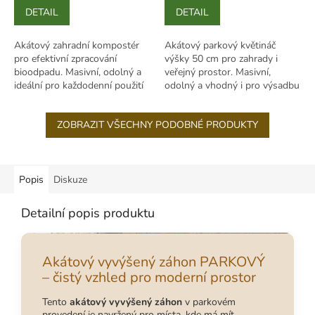
DETAIL
DETAIL
Akátový zahradní kompostér
Akátový parkový květináč
pro efektivní zpracování
výšky 50 cm pro zahrady i
bioodpadu. Masivní, odolný a
veřejný prostor. Masivní,
ideální pro každodenní použití
odolný a vhodný i pro výsadbu
na zahradě.
na míru.
ZOBRAZIT VŠECHNY PODOBNÉ PRODUKTY
Popis
Diskuze
Detailní popis produktu
Akátový vyvýšený záhon PARKOVÝ
– čistý vzhled pro moderní prostor
Tento
akátový vyvýšený záhon
v parkovém
provedení je navržený pro místa, kde má mít