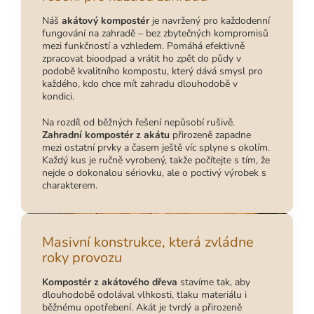
Náš
akátový kompostér
je navržený pro každodenní
fungování na zahradě – bez zbytečných kompromisů
mezi funkčností a vzhledem. Pomáhá efektivně
zpracovat bioodpad a vrátit ho zpět do půdy v
podobě kvalitního kompostu, který dává smysl pro
každého, kdo chce mít zahradu dlouhodobě v
kondici.
Na rozdíl od běžných řešení nepůsobí rušivě.
Zahradní kompostér z akátu
přirozeně zapadne
mezi ostatní prvky a časem ještě víc splyne s okolím.
Každý kus je ručně vyrobený, takže počítejte s tím, že
nejde o dokonalou sériovku, ale o poctivý výrobek s
charakterem.
Masivní konstrukce, která zvládne
roky provozu
Kompostér z akátového dřeva
stavíme tak, aby
dlouhodobě odolával vlhkosti, tlaku materiálu i
běžnému opotřebení. Akát je tvrdý a přirozeně