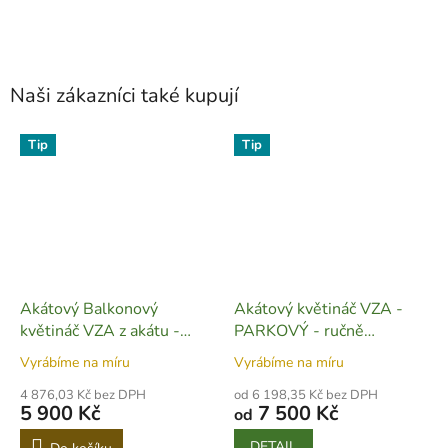
Naši zákazníci také kupují
Tip
Tip
Akátový Balkonový
Akátový květináč VZA -
květináč VZA z akátu -
PARKOVÝ - ručně
ručně vyrobený 150 cm -
vyrobený (výška 50 cm) -
Vyrábíme na míru
Vyrábíme na míru
Z09
Z02
4 876,03 Kč bez DPH
od 6 198,35 Kč bez DPH
5 900 Kč
7 500 Kč
od
DETAIL