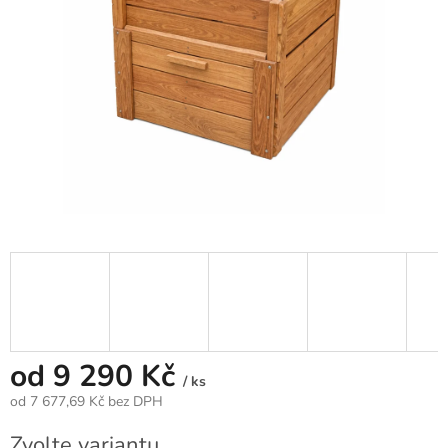
od
9 290 Kč
/ ks
od
7 677,69 Kč
bez DPH
Měrná
Zvolte variantu