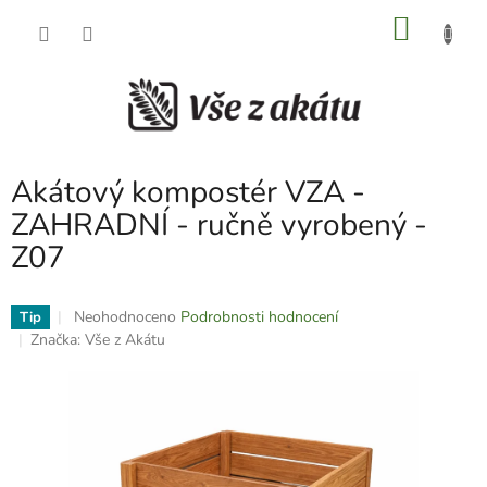
Přejít
NÁKU
na
obsah
KOŠÍK
Akátový kompostér VZA -
ZAHRADNÍ - ručně vyrobený -
Z07
Průměrné
Neohodnoceno
Podrobnosti hodnocení
Tip
hodnocení
Značka:
Vše z Akátu
produktu
je
0,0
z
5
hvězdiček.