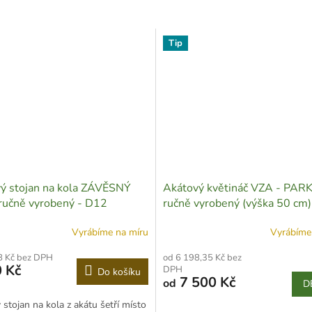
Tip
ý stojan na kola ZÁVĚSNÝ
Akátový květináč VZA - PAR
ručně vyrobený - D12
ručně vyrobený (výška 50 cm)
Vyrábíme na míru
Vyrábíme
8 Kč bez DPH
od 6 198,35 Kč bez
 Kč
DPH
Do košíku
7 500 Kč
od
D
stojan na kola z akátu šetří místo