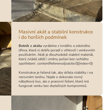
Masivní akát a stabilní konstrukce
i do horších podmínek
Botník z akátu
vyrábíme z tvrdého a odolného
dřeva, které si dobře poradí s vlhkostí i venkovním
používáním. Akát je dlouhodobě stabilní materiál,
který zvládá zátěž i změny počasí bez rychlého
opotřebení. :contentReference[oaicite:0]{index=0}
Konstrukce je řešená tak, aby držela stabilitu i na
nerovném terénu. Nejde o dokonale rovný
nábytkový kus, ale o pracovní řešení, které má
fungovat venku bez zbytečných kompromisů.