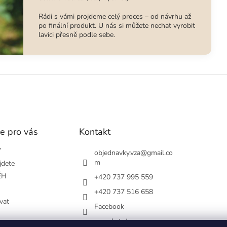
Rádi s vámi projdeme celý proces – od návrhu až
po finální produkt. U nás si můžete nechat vyrobit
lavici přesně podle sebe.
e pro vás
Kontakt
Y
objednavky.vza
@
gmail.co
m
jdete
ĚH
+420 737 995 559
+420 737 516 658
vat
Facebook
vsezakatu/
podmínky