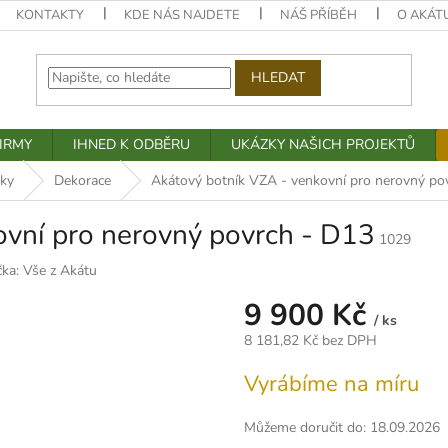
KONTAKTY
KDE NÁS NAJDETE
NÁŠ PŘÍBĚH
O AKÁT
HLEDAT
IRMY
IHNED K ODBĚRU
UKÁZKY NAŠICH PROJEKTŮ
ňky
Dekorace
Akátový botník VZA - venkovní pro nerovný po
ovní pro nerovný povrch - D13
1029
čka:
Vše z Akátu
9 900 Kč
/ ks
8 181,82 Kč bez DPH
Měrná
Vyrábíme na míru
cena:
Můžeme doručit do:
18.09.2026