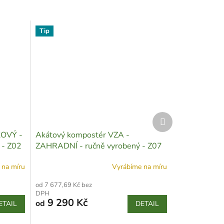
Tip
Další
produkt
KOVÝ -
Akátový kompostér VZA -
 - Z02
ZAHRADNÍ - ručně vyrobený - Z07
 na míru
Vyrábíme na míru
od 7 677,69 Kč bez
DPH
9 290 Kč
od
ETAIL
DETAIL