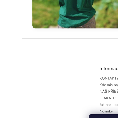
Z
á
p
a
t
Informac
í
KONTAKT
Kde nás na
NÁŠ PŘÍB
O AKÁTU
Jak nakupo
Novinky
Obchodní 