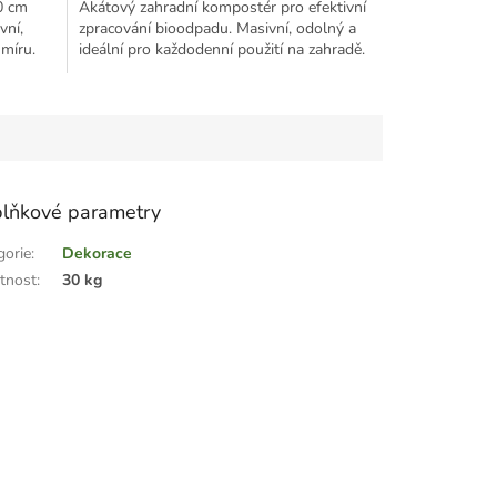
0 cm
Akátový zahradní kompostér pro efektivní
vní,
zpracování bioodpadu. Masivní, odolný a
míru.
ideální pro každodenní použití na zahradě.
lňkové parametry
gorie
:
Dekorace
tnost
:
30 kg