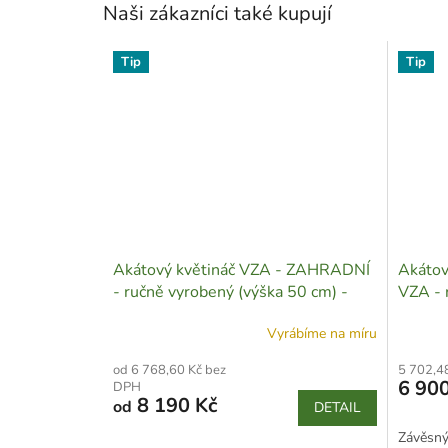
Naši zákazníci také kupují
Tip
Tip
Akátový květináč VZA - ZAHRADNÍ
Akátov
- ručně vyrobený (výška 50 cm) -
VZA - 
Z01
Vyrábíme na míru
od 6 768,60 Kč bez
5 702,4
6 900
DPH
8 190 Kč
od
DETAIL
Závěsný 