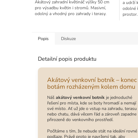
Akátový zahradní květináč výšky 50 cm
a udrží
pro výsadbu květin i stromů. Masivní,
odolné ř
odolný a vhodný pro zahrady i terasy.
prostor.
Popis
Diskuze
Detailní popis produktu
Akátový venkovní botník – konec
botám rozházeným kolem domu
Náš
akátový venkovní botník
je jednoduché
řešení pro místa, kde se boty hromadí a nemají
své místo. Ať už jde o vstup na zahradu, terasu
nebo chatu, dává věcem řád a zároveň zapadne
přirozeně do venkovního prostředí.
Počítáme s tím, že nebude stát na ideální rovné
podlaze. Právě proto je navržený tak, aby