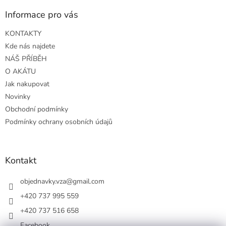
p
a
Informace pro vás
t
KONTAKTY
í
Kde nás najdete
NÁŠ PŘÍBĚH
O AKÁTU
Jak nakupovat
Novinky
Obchodní podmínky
Podmínky ochrany osobních údajů
Kontakt
objednavky.vza
@
gmail.com
+420 737 995 559
+420 737 516 658
Facebook