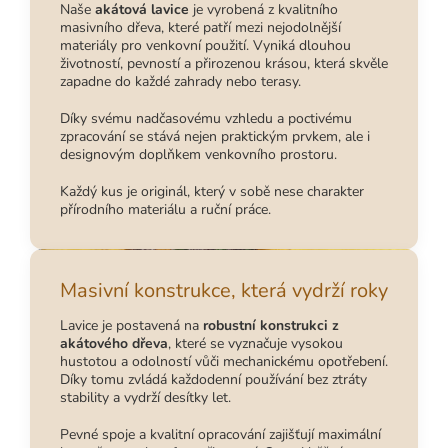
Naše
akátová lavice
je vyrobená z kvalitního
masivního dřeva, které patří mezi nejodolnější
materiály pro venkovní použití. Vyniká dlouhou
životností, pevností a přirozenou krásou, která skvěle
zapadne do každé zahrady nebo terasy.
Díky svému nadčasovému vzhledu a poctivému
zpracování se stává nejen praktickým prvkem, ale i
designovým doplňkem venkovního prostoru.
Každý kus je originál, který v sobě nese charakter
přírodního materiálu a ruční práce.
Masivní konstrukce, která vydrží roky
Lavice je postavená na
robustní konstrukci z
akátového dřeva
, které se vyznačuje vysokou
hustotou a odolností vůči mechanickému opotřebení.
Díky tomu zvládá každodenní používání bez ztráty
stability a vydrží desítky let.
Pevné spoje a kvalitní opracování zajišťují maximální