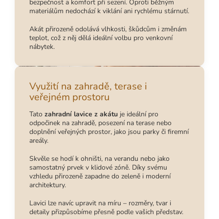
bezpečnost a komfort při sezení. Oproti běžným
materiálům nedochází k viklání ani rychlému stárnutí.
Akát přirozeně odolává vlhkosti, škůdcům i změnám
teplot, což z něj dělá ideální volbu pro venkovní
nábytek.
Využití na zahradě, terase i
veřejném prostoru
Tato
zahradní lavice z akátu
je ideální pro
odpočinek na zahradě, posezení na terase nebo
doplnění veřejných prostor, jako jsou parky či firemní
areály.
Skvěle se hodí k ohništi, na verandu nebo jako
samostatný prvek v klidové zóně. Díky svému
vzhledu přirozeně zapadne do zeleně i moderní
architektury.
Lavici lze navíc upravit na míru – rozměry, tvar i
detaily přizpůsobíme přesně podle vašich představ.