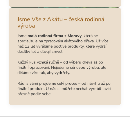
Jsme Vše z Akátu – česká rodinná
výroba
Jsme
malá rodinná firma z Moravy
, která se
specializuje na zpracování akátového dřeva. Už více
než 12 let vyrábíme poctivé produkty, které vydrží
desítky let a dávají smysl.
Každý kus vzniká ručně – od výběru dřeva až po
finální opracování. Nejedeme sériovou výrobu, ale
děláme věci tak, aby vydržely.
Rádi s vámi projdeme celý proces – od návrhu až po
finální produkt. U nás si můžete nechat vyrobit lavici
přesně podle sebe.
Z
á