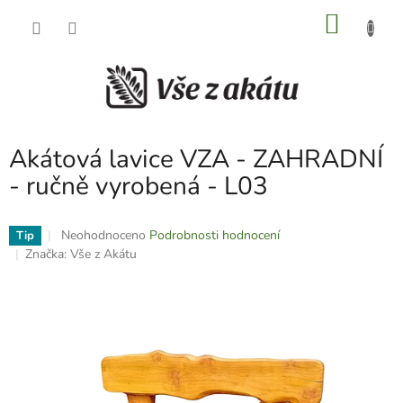
Přejít
NÁKU
na
obsah
KOŠÍK
Akátová lavice VZA - ZAHRADNÍ
- ručně vyrobená - L03
Průměrné
Neohodnoceno
Podrobnosti hodnocení
Tip
hodnocení
Značka:
Vše z Akátu
produktu
je
0,0
z
5
hvězdiček.