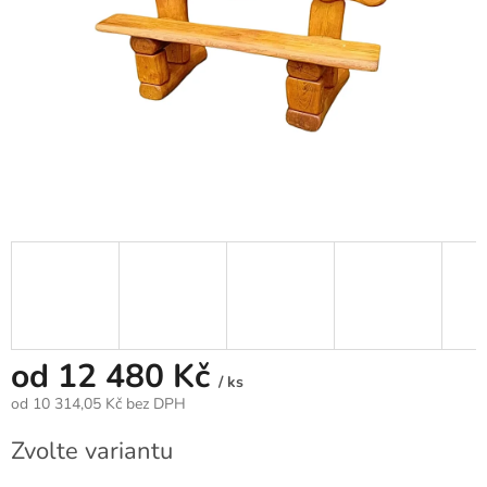
od
12 480 Kč
/ ks
od
10 314,05 Kč
bez DPH
Měrná
Zvolte variantu
cena: