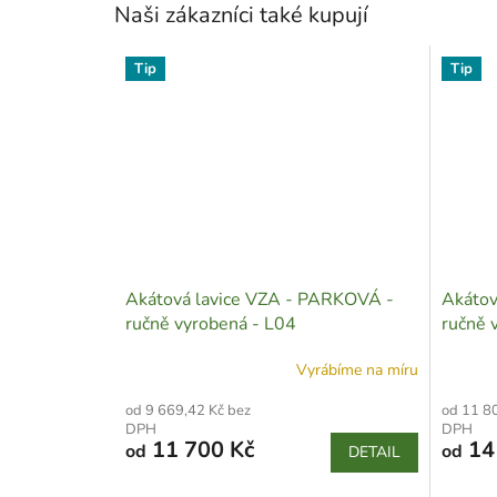
Naši zákazníci také kupují
Tip
Tip
Akátová lavice VZA - PARKOVÁ -
Akátov
ručně vyrobená - L04
ručně 
Vyrábíme na míru
od 9 669,42 Kč bez
od 11 8
DPH
DPH
11 700 Kč
14
od
od
DETAIL