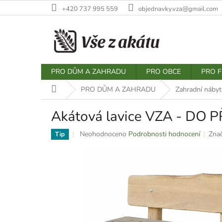
Přejít
+420 737 995 559
objednavky.vza@gmail.com
na
obsah
PRO DŮM A ZAHRADU
PRO OBCE
PRO F
Domů
PRO DŮM A ZAHRADU
Zahradní nábyt
Akátová lavice VZA - DO P
Průměrné
Neohodnoceno
Podrobnosti hodnocení
Zna
Tip
hodnocení
produktu
je
0,0
z
5
hvězdiček.