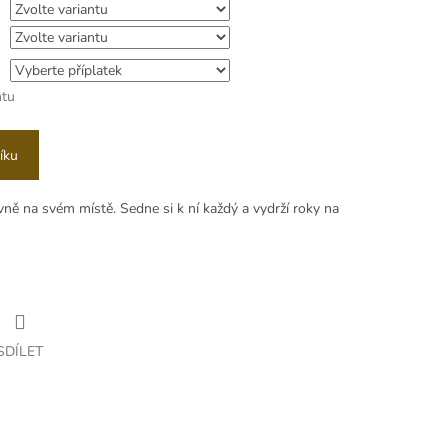
ntu
íku
evně na svém místě. Sedne si k ní každý a vydrží roky na
SDÍLET