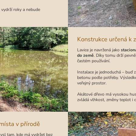
o vydrží roky a nebude
Konstrukce určená k z
Lavice je navržená jako
stacion
do země
. Díky tomu drží pevně
častém používání.
Instalace je jednoduchá – buď 
betonu podle potřeby. Výsledke
veřejný prostor.
Akátové dřevo má vysokou hust
zvládá vlhkost, změny teplot i 
 místa v přírodě
ysl tam, kde má vydržet bez