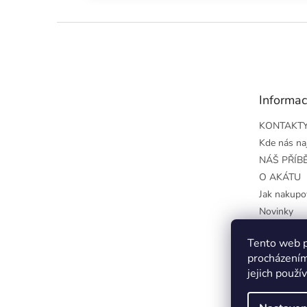
Z
á
p
a
t
Informac
í
KONTAKT
Kde nás na
NÁŠ PŘÍB
O AKÁTU
Jak nakupo
Novinky
Obchodní 
Tento web p
Podmínky o
procházením
údajů
jejich použí