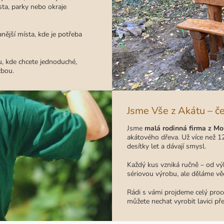
sta, parky nebo okraje
nější místa, kde je potřeba
, kde chcete jednoduché,
žbou.
Jsme Vše z Akátu – č
Jsme
malá rodinná firma z Mo
akátového dřeva. Už více než 12
desítky let a dávají smysl.
Každý kus vzniká ručně – od vý
sériovou výrobu, ale děláme věc
Rádi s vámi projdeme celý proce
můžete nechat vyrobit lavici př