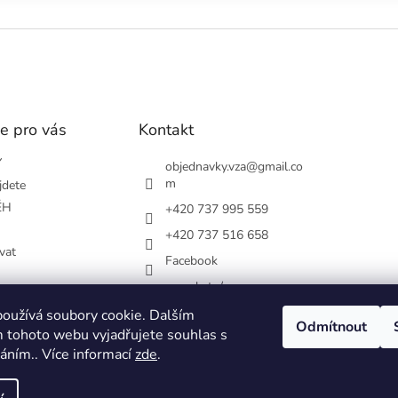
e pro vás
Kontakt
Y
objednavky.vza
@
gmail.co
m
jdete
ĚH
+420 737 995 559
+420 737 516 658
vat
Facebook
vsezakatu/
podmínky
+420 737 516 658
oužívá soubory cookie. Dalším
chrany osobních
Odmítnout
 tohoto webu vyjadřujete souhlas s
váním.. Více informací
zde
.