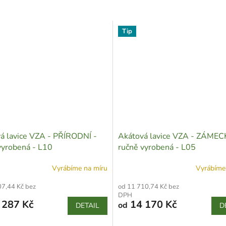
Tip
á lavice VZA - PŘÍRODNÍ -
Akátová lavice VZA - ZÁMEC
vyrobená - L10
ručně vyrobená - L05
Vyrábíme na míru
Vyrábíme
07,44 Kč bez
od 11 710,74 Kč bez
DPH
 287 Kč
14 170 Kč
od
DETAIL
D