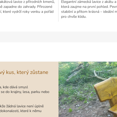
akátová lavice z přírodních kmenů,
Elegantní zámecká lavice z akátu a 
ně zapadne do zahrady. Přirozené
která zaujme na první pohled. Pev
, které vydrží roky venku a pořád
stabilní a přitom krásná – ideální 
pro chvíle klidu.
vý kus, který zůstane
a, kde dává smysl
se do krajiny, lesa, parku nebo
kže žádná lavice není úplně
edokonalosti, které k němu