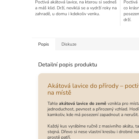
Poctivá akátová lavice, na kterou si sedneš
Poctivá 
a máš klid. Drží, neviklá se a vydrží roky na
co krás
zahradě, u domu i kdekoliv venku.
posezení
drží.
Popis
Diskuze
Detailní popis produktu
Akátová lavice do přírody – pocti
na místě
Tahle
akátová lavice do země
vznikla pro míst
jednoduchost, pevnost a přirozený vzhled. Hodí 
kamkoliv, kde má posezení zapadnout a nerušit.
Každý kus vyrábíme ručně z masivního akátu, ta
stejná. Dřevo si nese vlastní kresbu i drobné n
prostě patří.