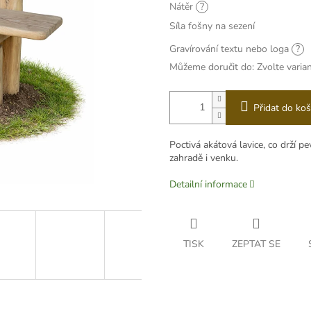
Nátěr
?
Síla fošny na sezení
Gravírování textu nebo loga
?
Můžeme doručit do:
Zvolte varia
Přidat do koš
Poctivá akátová lavice, co drží p
zahradě i venku.
Detailní informace
TISK
ZEPTAT SE