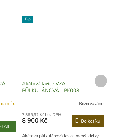
Tip
Další
KÁ -
Akátová lavice VZA -
produkt
PŮLKULÁNOVÁ - PK008
 na míru
Rezervováno
7 355,37 Kč bez DPH
8 900 Kč
Do košíku
ETAIL
Akátová půlkulánová lavice menší délky