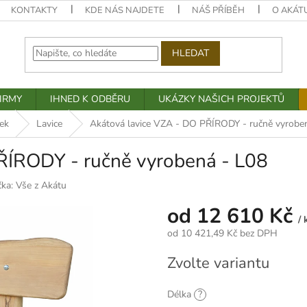
KONTAKTY
KDE NÁS NAJDETE
NÁŠ PŘÍBĚH
O AKÁT
HLEDAT
IRMY
IHNED K ODBĚRU
UKÁZKY NAŠICH PROJEKTŮ
ek
Lavice
Akátová lavice VZA - DO PŘÍRODY - ručně vyrobe
ŘÍRODY - ručně vyrobená - L08
čka:
Vše z Akátu
od
12 610 Kč
/ 
od
10 421,49 Kč
bez DPH
Měrná
Zvolte variantu
cena:
Délka
?