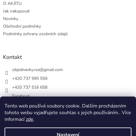
O AKÁTU
Jak nakupovat
Novinky
Obchodní podmínky
Podmínky ochrany osobních údajů
Kontakt
objednavky.vza
@
gmail.com
+420 737 995 559
+420 737 516 658
Facebook
vsezakatu/
Tento web používá soubory cookie. Dalším procházením
tohoto webu vyjadřujete souhlas s jejich používáním.. Více
+420 737 516 658
informací
zde
.
Nastavení