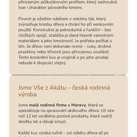
přirozeným půlkulánovým profilem, který zachovává
tvar i charakter původního kmene.
Povrch je ošetřen nátěrem v odstínu týk, který
zvýrazňuje kresbu dřeva a chrání ho při venkovním
použití. Konstrukce je jednoduchá a funkční – bez
složitých spojů, stabilita je daná hlavně samotným
materiálem a jeho hmotností. Je potřeba počítat s
tím, že dřevo není dokonale rovné – suky, drobné
praskliny nebo křivosti jsou přirozenou součástí.
Tento konkrétní kus je originál a po jeho prodeji
nebude k dispozici stejný.
Jsme Vše z Akátu – česká rodinná
výroba
Jsme
malá rodinná firma z Moravy
, která se
specializuje na zpracování akátového dřeva. Už více
než 12 let vyrábíme poctivé produkty, které vydrží
desítky let a dávají smysl.
Každý kus vzniká ručně – od výběru dřeva až po