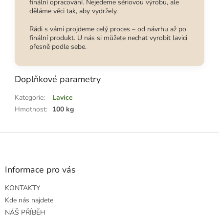
finální opracování. Nejedeme sériovou výrobu, ale
děláme věci tak, aby vydržely.
Rádi s vámi projdeme celý proces – od návrhu až po
finální produkt. U nás si můžete nechat vyrobit lavici
přesně podle sebe.
Doplňkové parametry
Kategorie
:
Lavice
Hmotnost
:
100 kg
Z
á
p
a
Informace pro vás
t
KONTAKTY
í
Kde nás najdete
NÁŠ PŘÍBĚH