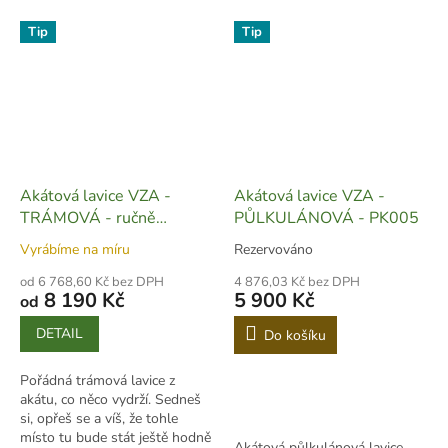
Tip
Tip
Akátová lavice VZA -
Akátová lavice VZA -
TRÁMOVÁ - ručně
PŮLKULÁNOVÁ - PK005
vyrobená - L07
Vyrábíme na míru
Rezervováno
od 6 768,60 Kč bez DPH
4 876,03 Kč bez DPH
8 190 Kč
5 900 Kč
od
DETAIL
Do košíku
Pořádná trámová lavice z
akátu, co něco vydrží. Sedneš
si, opřeš se a víš, že tohle
místo tu bude stát ještě hodně
Akátová půlkulánová lavice