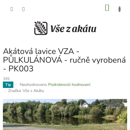
Přejít
NÁKU
na
obsah
KOŠÍK
Akátová lavice VZA -
PŮLKULÁNOVÁ - ručně vyrobená
- PK003
191
Průměrné
Neohodnoceno
Podrobnosti hodnocení
Tip
hodnocení
Značka:
Vše z Akátu
produktu
je
0,0
z
5
hvězdiček.