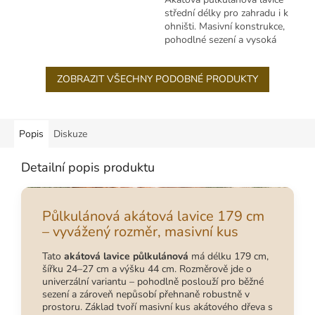
dlouho.
střední délky pro zahradu i k
ohništi. Masivní konstrukce,
pohodlné sezení a vysoká
odolnost venku.
ZOBRAZIT VŠECHNY PODOBNÉ PRODUKTY
Popis
Diskuze
Detailní popis produktu
Půlkulánová akátová lavice 179 cm
– vyvážený rozměr, masivní kus
Tato
akátová lavice půlkulánová
má délku 179 cm,
šířku 24–27 cm a výšku 44 cm. Rozměrově jde o
univerzální variantu – pohodlně poslouží pro běžné
sezení a zároveň nepůsobí přehnaně robustně v
prostoru. Základ tvoří masivní kus akátového dřeva s