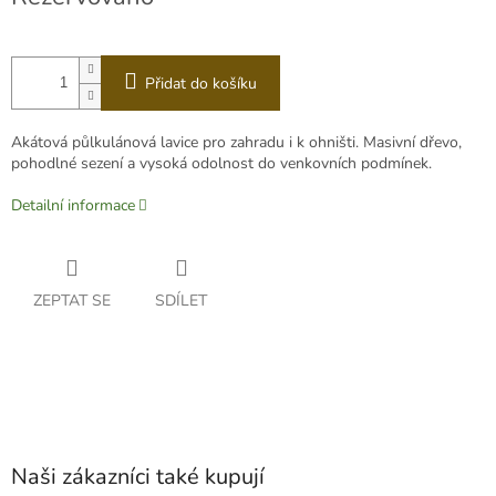
cena:
Přidat do košíku
Akátová půlkulánová lavice pro zahradu i k ohništi. Masivní dřevo,
pohodlné sezení a vysoká odolnost do venkovních podmínek.
Detailní informace
ZEPTAT SE
SDÍLET
Naši zákazníci také kupují