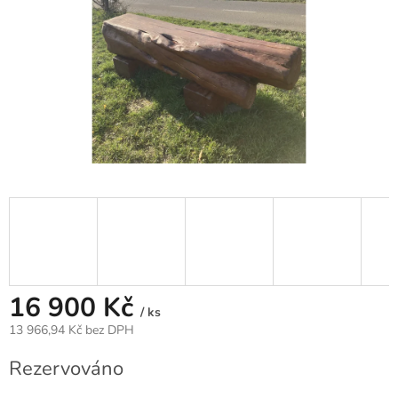
16 900 Kč
/ ks
13 966,94 Kč bez DPH
Měrná
Rezervováno
cena: