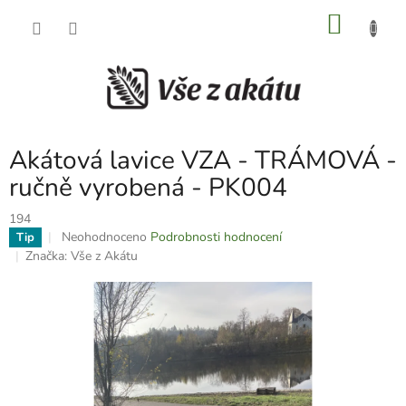
Přejít
NÁKU
na
obsah
KOŠÍK
Akátová lavice VZA - TRÁMOVÁ -
ručně vyrobená - PK004
194
Průměrné
Neohodnoceno
Podrobnosti hodnocení
Tip
hodnocení
Značka:
Vše z Akátu
produktu
je
0,0
z
5
hvězdiček.