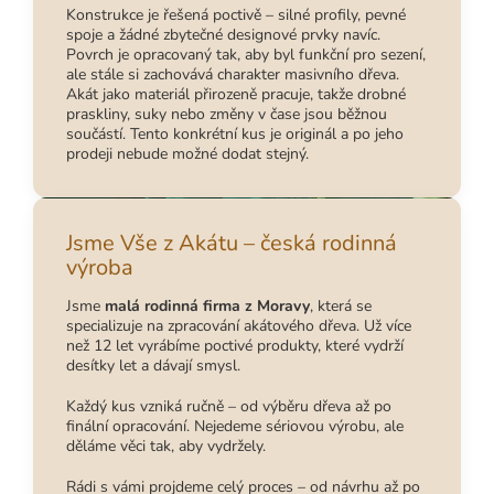
Konstrukce je řešená poctivě – silné profily, pevné
spoje a žádné zbytečné designové prvky navíc.
Povrch je opracovaný tak, aby byl funkční pro sezení,
ale stále si zachovává charakter masivního dřeva.
Akát jako materiál přirozeně pracuje, takže drobné
praskliny, suky nebo změny v čase jsou běžnou
součástí. Tento konkrétní kus je originál a po jeho
prodeji nebude možné dodat stejný.
Jsme Vše z Akátu – česká rodinná
výroba
Jsme
malá rodinná firma z Moravy
, která se
specializuje na zpracování akátového dřeva. Už více
než 12 let vyrábíme poctivé produkty, které vydrží
desítky let a dávají smysl.
Každý kus vzniká ručně – od výběru dřeva až po
finální opracování. Nejedeme sériovou výrobu, ale
děláme věci tak, aby vydržely.
Rádi s vámi projdeme celý proces – od návrhu až po