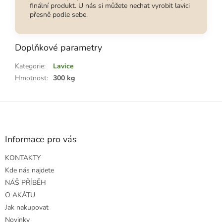
finální produkt. U nás si můžete nechat vyrobit lavici
přesně podle sebe.
Doplňkové parametry
Kategorie
:
Lavice
Hmotnost
:
300 kg
Z
á
p
a
Informace pro vás
t
KONTAKTY
í
Kde nás najdete
NÁŠ PŘÍBĚH
O AKÁTU
Jak nakupovat
Novinky