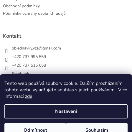
Obchodní podmínky
Podmínky ochrany osobních údajů
Kontakt
objednavky.vza
@
gmail.com
+420 737 995 559
+420 737 516 658
Facebook
vsezakatu/
Tento web používá soubory cookie. Dalším procházením
tohoto webu vyjadřujete souhlas s jejich používáním.. Více
+420 737 516 658
informací
zde
.
Nastavení
Vytvořil Shoptet
Odmítnout
Souhlasím
Copyright 2026
Vše z akátu
. Všechna práva vyhrazena.