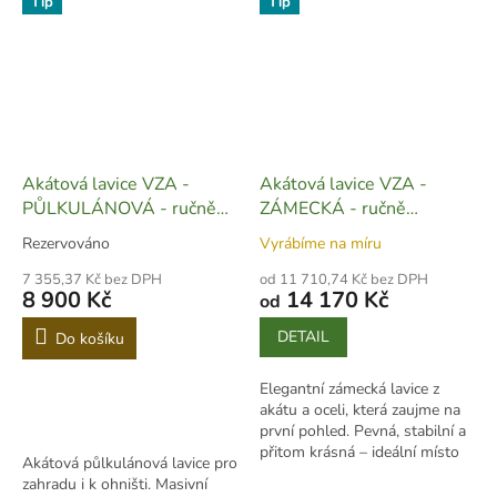
Tip
Tip
Akátová lavice VZA -
Akátová lavice VZA -
PŮLKULÁNOVÁ - ručně
ZÁMECKÁ - ručně
vyrobená - PK003
vyrobená - L05
Rezervováno
Vyrábíme na míru
7 355,37 Kč bez DPH
od 11 710,74 Kč bez DPH
8 900 Kč
14 170 Kč
od
DETAIL
Do košíku
Elegantní zámecká lavice z
akátu a oceli, která zaujme na
první pohled. Pevná, stabilní a
přitom krásná – ideální místo
Akátová půlkulánová lavice pro
pro chvíle klidu.
zahradu i k ohništi. Masivní