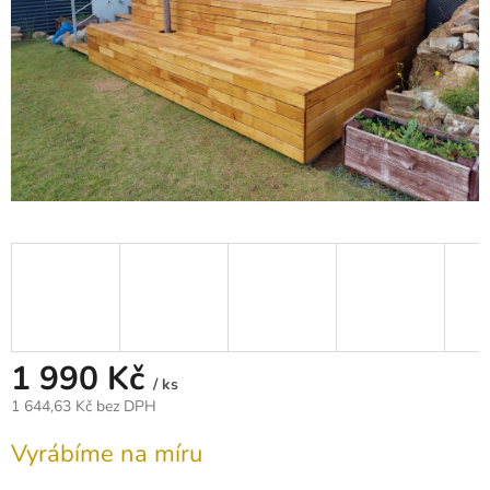
1 990 Kč
/ ks
1 644,63 Kč bez DPH
Měrná
Vyrábíme na míru
cena: