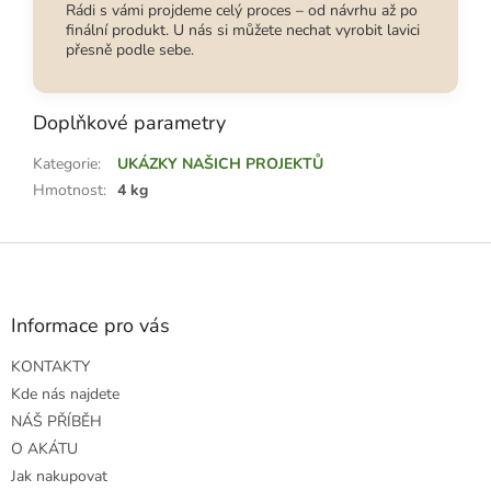
Rádi s vámi projdeme celý proces – od návrhu až po
finální produkt. U nás si můžete nechat vyrobit lavici
přesně podle sebe.
Doplňkové parametry
Kategorie
:
UKÁZKY NAŠICH PROJEKTŮ
Hmotnost
:
4 kg
Z
á
p
a
Informace pro vás
t
KONTAKTY
í
Kde nás najdete
NÁŠ PŘÍBĚH
O AKÁTU
Jak nakupovat