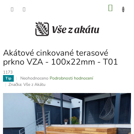
Přejít
NÁKU
na
obsah
KOŠÍK
Akátové cinkované terasové
prkno VZA - 100x22mm - T01
1173
Průměrné
Neohodnoceno
Podrobnosti hodnocení
Tip
hodnocení
Značka:
Vše z Akátu
produktu
je
0,0
z
5
hvězdiček.