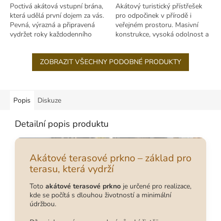
Poctivá akátová vstupní brána,
Akátový turistický přístřešek
která udělá první dojem za vás.
pro odpočinek v přírodě i
Pevná, výrazná a připravená
veřejném prostoru. Masivní
vydržet roky každodenního
konstrukce, vysoká odolnost a
používání.
dlouhá životnost.
ZOBRAZIT VŠECHNY PODOBNÉ PRODUKTY
Popis
Diskuze
Detailní popis produktu
Akátové terasové prkno – základ pro
terasu, která vydrží
Toto
akátové terasové prkno
je určené pro realizace,
kde se počítá s dlouhou životností a minimální
údržbou.