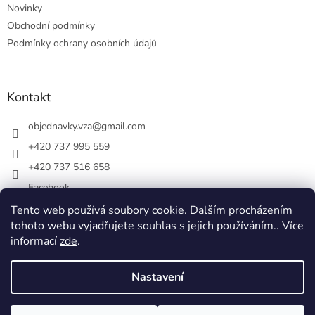
Novinky
Obchodní podmínky
Podmínky ochrany osobních údajů
Kontakt
objednavky.vza
@
gmail.com
+420 737 995 559
+420 737 516 658
Facebook
vsezakatu/
Tento web používá soubory cookie. Dalším procházením
tohoto webu vyjadřujete souhlas s jejich používáním.. Více
+420 737 516 658
informací
zde
.
Nastavení
Vytvořil Shoptet