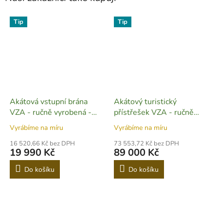
Tip
Tip
Akátová vstupní brána
Akátový turistický
VZA - ručně vyrobená -
přístřešek VZA - ručně
M02
vyrobený - M03
Vyrábíme na míru
Vyrábíme na míru
16 520,66 Kč bez DPH
73 553,72 Kč bez DPH
19 990 Kč
89 000 Kč
Do košíku
Do košíku