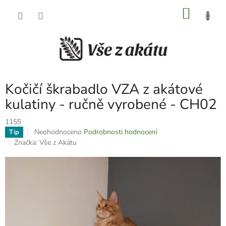
Přejít
NÁKU
na
obsah
KOŠÍK
Kočičí škrabadlo VZA z akátové
kulatiny - ručně vyrobené - CH02
1155
Průměrné
Neohodnoceno
Podrobnosti hodnocení
Tip
hodnocení
Značka:
Vše z Akátu
produktu
je
0,0
z
5
hvězdiček.