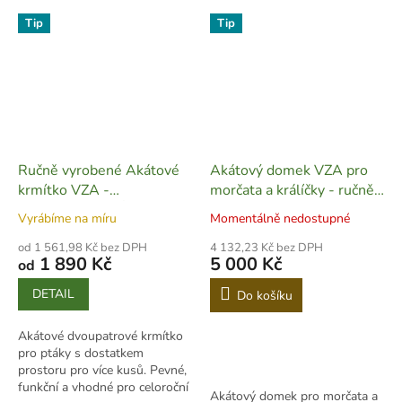
Tip
Tip
Ručně vyrobené Akátové
Akátový domek VZA pro
krmítko VZA -
morčata a králíčky - ručně
DVOUPATROVÉ - CH04
vyrobený - CH05
Vyrábíme na míru
Momentálně nedostupné
od 1 561,98 Kč bez DPH
4 132,23 Kč bez DPH
1 890 Kč
5 000 Kč
od
DETAIL
Do košíku
Akátové dvoupatrové krmítko
pro ptáky s dostatkem
prostoru pro více kusů. Pevné,
funkční a vhodné pro celoroční
Akátový domek pro morčata a