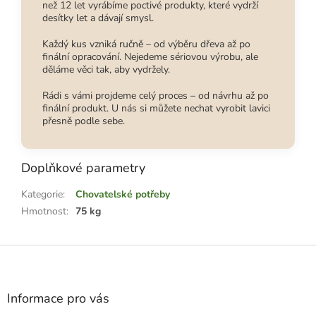
než 12 let vyrábíme poctivé produkty, které vydrží
desítky let a dávají smysl.
Každý kus vzniká ručně – od výběru dřeva až po
finální opracování. Nejedeme sériovou výrobu, ale
děláme věci tak, aby vydržely.
Rádi s vámi projdeme celý proces – od návrhu až po
finální produkt. U nás si můžete nechat vyrobit lavici
přesně podle sebe.
Doplňkové parametry
Kategorie
:
Chovatelské potřeby
Hmotnost
:
75 kg
Z
á
p
a
Informace pro vás
t