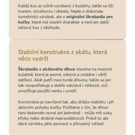
Každý kus je ručně vyrobený z kulatiny, takže se liší
tvarem, strukturou i detaily. Nejde o dokonale
symetrický výrobek, ale o
originální škrabadlo pro
kočky
, které má vlastní charakter a není jen další
sériový kus z obchodu.
Stabilní konstrukce z akátu, která
něco vydrží
Škrabadlo z akátového dřeva
stavíme na masivní
kulatině, která je pevná, odolná a zvládne i větší
zatížení. Akát patří mezi tvrdé dřeviny, takže se jen
tak neopotřebuje a dobře odolává i vlhkosti, což
umožňuje použití venku i uvnitř.
Konstrukce je navržená tak, aby držela stabilitu i při
aktivním pohybu kočky. Počítáme s tím, že dřevo
není dokonale rovné ani jednotné – může mít suky,
křivky nebo drobné nepravidelnosti. Právě to ale
dává výrobku jeho pevnost a přirozený vzhled.