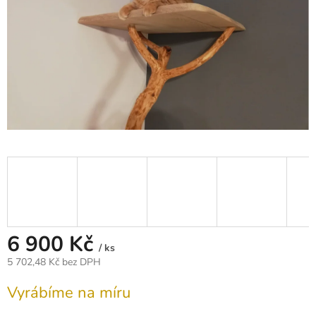
6 900 Kč
/ ks
5 702,48 Kč bez DPH
Měrná
Vyrábíme na míru
cena: