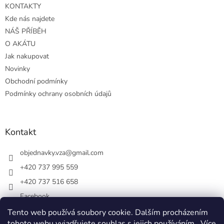
KONTAKTY
í
Kde nás najdete
NÁŠ PŘÍBĚH
O AKÁTU
Jak nakupovat
Novinky
Obchodní podmínky
Podmínky ochrany osobních údajů
Kontakt
objednavky.vza
@
gmail.com
+420 737 995 559
+420 737 516 658
Facebook
vsezakatu/
Tento web používá soubory cookie. Dalším procházením
tohoto webu vyjadřujete souhlas s jejich používáním.. Více