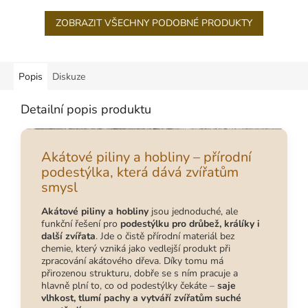
ZOBRAZIT VŠECHNY PODOBNÉ PRODUKTY
Popis
Diskuze
Detailní popis produktu
Akátové piliny a hobliny – přírodní
podestýlka, která dává zvířatům
smysl
Akátové piliny a hobliny
jsou jednoduché, ale
funkční řešení pro
podestýlku pro drůbež, králíky i
další zvířata
. Jde o čistě přírodní materiál bez
chemie, který vzniká jako vedlejší produkt při
zpracování akátového dřeva. Díky tomu má
přirozenou strukturu, dobře se s ním pracuje a
hlavně plní to, co od podestýlky čekáte –
saje
vlhkost, tlumí pachy a vytváří zvířatům suché