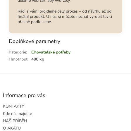
děláme věci tak, aby vydržely.
Rádi s vámi projdeme celý proces – od návrhu až po
finální produkt. U nás si můžete nechat vyrobit lavici
přesně podle sebe.
Doplňkové parametry
Kategorie
:
Chovatelské potřeby
Hmotnost
:
400 kg
Z
á
p
a
Informace pro vás
t
KONTAKTY
í
Kde nás najdete
NÁŠ PŘÍBĚH
O AKÁTU