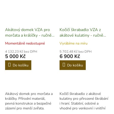
Akátový domek VZA pro
Kočičí škrabadlo VZA z
morčata a králíčky - ručně
akátové kulatiny - ručně
vyrobený - CH05
vyrobené - CH02
Momentálně nedostupné
Vyrábíme na míru
4 132,23 Kč bez DPH
5 702,48 Kč bez DPH
5 000 Kč
6 900 Kč
Do košíku
Do košíku
Akátový domek pro morčata a
Kočičí škrabadlo z akátové
králíčky. Přírodní materiál,
kulatiny pro přirozené škrábání
pevná konstrukce a bezpečné
i hraní. Stabilní, odolné a
zázemí pro menší zvířata.
vhodné pro venkovní i vnitřní
použití.