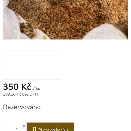
350 Kč
/ ks
289,26 Kč bez DPH
Měrná
Rezervováno
cena:
Přidat do košíku