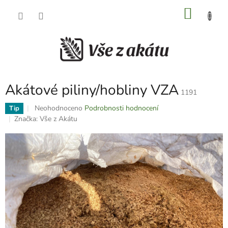
Přejít
NÁKU
na
obsah
KOŠÍK
Akátové piliny/hobliny VZA
1191
Průměrné
Neohodnoceno
Podrobnosti hodnocení
Tip
hodnocení
Značka:
Vše z Akátu
produktu
je
0,0
z
5
hvězdiček.