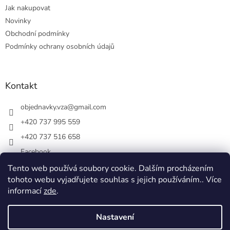
Jak nakupovat
Novinky
Obchodní podmínky
Podmínky ochrany osobních údajů
Kontakt
objednavky.vza
@
gmail.com
+420 737 995 559
+420 737 516 658
Facebook
vsezakatu/
Tento web používá soubory cookie. Dalším procházením
tohoto webu vyjadřujete souhlas s jejich používáním.. Více
+420 737 516 658
informací
zde
.
Nastavení
Vytvořil Shoptet