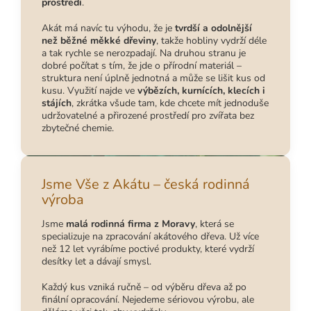
prostředí
.
Akát má navíc tu výhodu, že je
tvrdší a odolnější
než běžné měkké dřeviny
, takže hobliny vydrží déle
a tak rychle se nerozpadají. Na druhou stranu je
dobré počítat s tím, že jde o přírodní materiál –
struktura není úplně jednotná a může se lišit kus od
kusu. Využití najde ve
výbězích, kurnících, klecích i
stájích
, zkrátka všude tam, kde chcete mít jednoduše
udržovatelné a přirozené prostředí pro zvířata bez
zbytečné chemie.
Jsme Vše z Akátu – česká rodinná
výroba
Jsme
malá rodinná firma z Moravy
, která se
specializuje na zpracování akátového dřeva. Už více
než 12 let vyrábíme poctivé produkty, které vydrží
desítky let a dávají smysl.
Každý kus vzniká ručně – od výběru dřeva až po
finální opracování. Nejedeme sériovou výrobu, ale