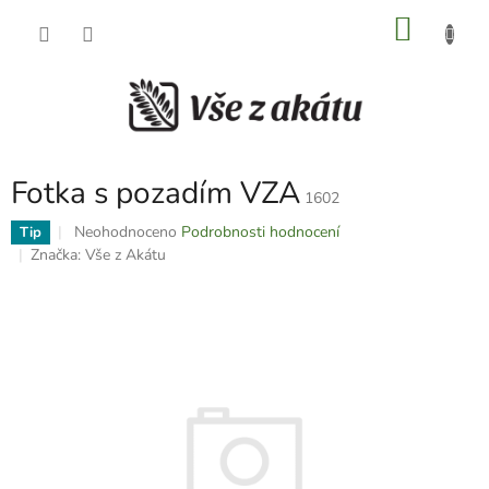
Přejít
NÁKU
na
obsah
KOŠÍK
Fotka s pozadím VZA
1602
Průměrné
Neohodnoceno
Podrobnosti hodnocení
Tip
hodnocení
Značka:
Vše z Akátu
produktu
je
0,0
z
5
hvězdiček.