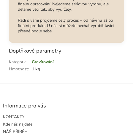
finální opracování. Nejedeme sériovou výrobu, ale
děláme věci tak, aby vydržely.
Rádi s vámi projdeme celý proces – od návrhu až po
finální produkt. U nás si můžete nechat vyrobit lavici
přesně podle sebe.
Doplňkové parametry
Kategorie
:
Gravírování
Hmotnost
:
1 kg
Z
á
p
a
Informace pro vás
t
KONTAKTY
í
Kde nás najdete
NÁŠ PŘÍBĚH