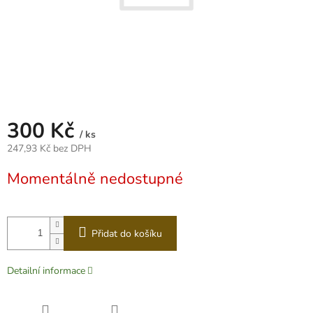
300 Kč
/ ks
247,93 Kč bez DPH
Měrná
Momentálně nedostupné
cena:
Přidat do košíku
Detailní informace