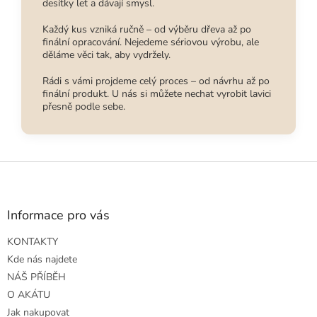
desítky let a dávají smysl.
Každý kus vzniká ručně – od výběru dřeva až po
finální opracování. Nejedeme sériovou výrobu, ale
děláme věci tak, aby vydržely.
Rádi s vámi projdeme celý proces – od návrhu až po
finální produkt. U nás si můžete nechat vyrobit lavici
přesně podle sebe.
Z
á
p
a
Informace pro vás
t
KONTAKTY
í
Kde nás najdete
NÁŠ PŘÍBĚH
O AKÁTU
Jak nakupovat