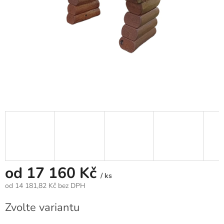
od
17 160 Kč
/ ks
od
14 181,82 Kč
bez DPH
Měrná
Zvolte variantu
cena: