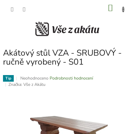
Přejít
NÁKU
na
obsah
KOŠÍK
Akátový stůl VZA - SRUBOVÝ -
ručně vyrobený - S01
Průměrné
Neohodnoceno
Podrobnosti hodnocení
Tip
hodnocení
Značka:
Vše z Akátu
produktu
je
0,0
z
5
hvězdiček.