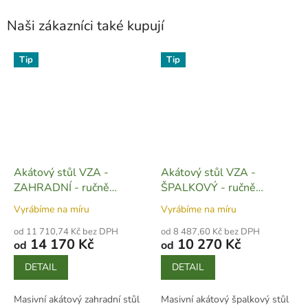
Naši zákazníci také kupují
Tip
Tip
Akátový stůl VZA -
Akátový stůl VZA -
ZAHRADNÍ - ručně
ŠPALKOVÝ - ručně
vyrobený - S02
vyrobený - S04
Vyrábíme na míru
Vyrábíme na míru
od 11 710,74 Kč bez DPH
od 8 487,60 Kč bez DPH
14 170 Kč
10 270 Kč
od
od
DETAIL
DETAIL
Masivní akátový zahradní stůl
Masivní akátový špalkový stůl