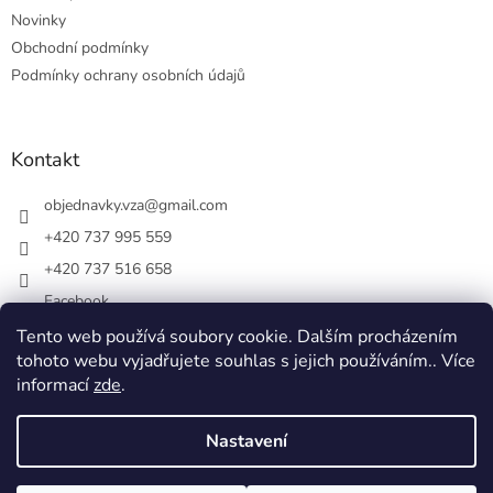
Novinky
Obchodní podmínky
Podmínky ochrany osobních údajů
Kontakt
objednavky.vza
@
gmail.com
+420 737 995 559
+420 737 516 658
Facebook
vsezakatu/
Tento web používá soubory cookie. Dalším procházením
tohoto webu vyjadřujete souhlas s jejich používáním.. Více
+420 737 516 658
informací
zde
.
Nastavení
Vytvořil Shoptet