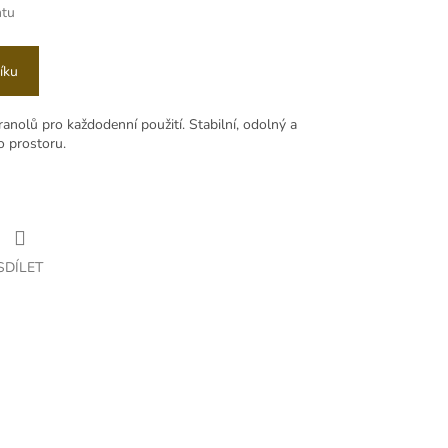
ntu
íku
ranolů pro každodenní použití. Stabilní, odolný a
o prostoru.
SDÍLET