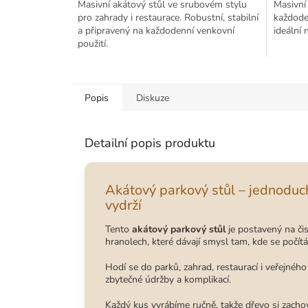
Masivní akátový stůl ve srubovém stylu
Masivní 
pro zahrady i restaurace. Robustní, stabilní
každoden
a připravený na každodenní venkovní
ideální 
použití.
Popis
Diskuze
Detailní popis produktu
Akátový parkový stůl – jednoduch
vydrží
Tento
akátový parkový stůl
je postavený na čis
hranolech, které dávají smysl tam, kde se počí
Hodí se do parků, zahrad, restaurací i veřejnéh
zbytečné údržby a komplikací.
Každý kus vyrábíme ručně, takže dřevo si zachov