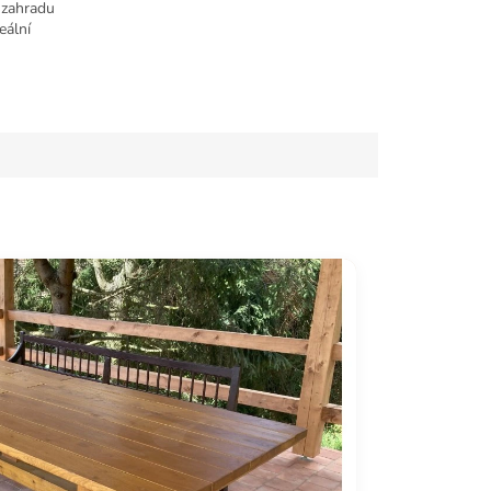
 zahradu
eální