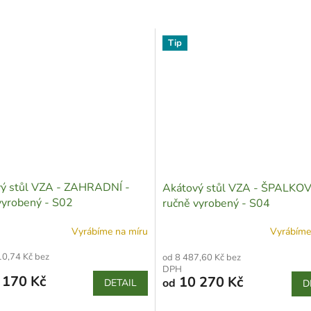
Tip
ý stůl VZA - ZAHRADNÍ -
Akátový stůl VZA - ŠPALKOV
vyrobený - S02
ručně vyrobený - S04
Vyrábíme na míru
Vyrábíme
10,74 Kč bez
od 8 487,60 Kč bez
DPH
 170 Kč
10 270 Kč
od
DETAIL
D