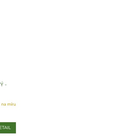
Ý -
 na míru
ETAIL