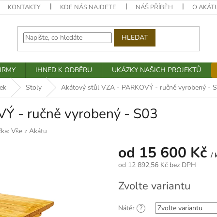
KONTAKTY
KDE NÁS NAJDETE
NÁŠ PŘÍBĚH
O AKÁT
HLEDAT
IRMY
IHNED K ODBĚRU
UKÁZKY NAŠICH PROJEKTŮ
ek
Stoly
Akátový stůl VZA - PARKOVÝ - ručně vyrobený - 
Ý - ručně vyrobený - S03
čka:
Vše z Akátu
od
15 600 Kč
/ 
od
12 892,56 Kč
bez DPH
Měrná
Zvolte variantu
cena:
Nátěr
?