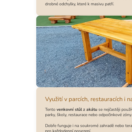
drobné odchylky, které k masivu patří.
Využití v parcích, restauracích i 
Tento
venkovní stůl z akátu
se nejčastěji použ
parky, školy, restaurace nebo odpočinkové zóny.
Dobře funguje i na soukromé zahradě nebo terase
pro každodenní posezení.