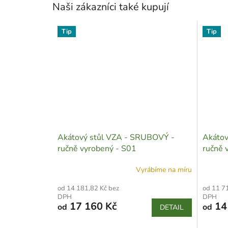
Naši zákazníci také kupují
Tip
Tip
Akátový stůl VZA - SRUBOVÝ -
Akátov
ručně vyrobený - S01
ručně 
Vyrábíme na míru
od 14 181,82 Kč bez
od 11 7
DPH
DPH
17 160 Kč
14
od
od
DETAIL