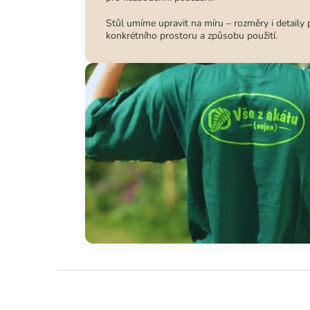
Stůl umíme upravit na míru – rozměry i detaily
konkrétního prostoru a způsobu použití.
Z
á
p