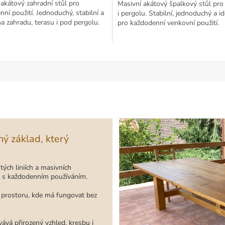
akátový zahradní stůl pro
Masivní akátový špalkový stůl pro
ní použití. Jednoduchý, stabilní a
i pergolu. Stabilní, jednoduchý a id
na zahradu, terasu i pod pergolu.
pro každodenní venkovní použití.
ý základ, který
tých liniích a masivních
tá s každodenním používáním.
o prostoru, kde má fungovat bez
ává přirozený vzhled, kresbu i