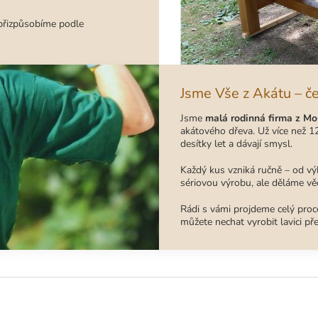
 přizpůsobíme podle
Jsme Vše z Akátu – č
Jsme
malá rodinná firma z Mo
akátového dřeva. Už více než 12
desítky let a dávají smysl.
Každý kus vzniká ručně – od vý
sériovou výrobu, ale děláme věc
Rádi s vámi projdeme celý proce
můžete nechat vyrobit lavici př