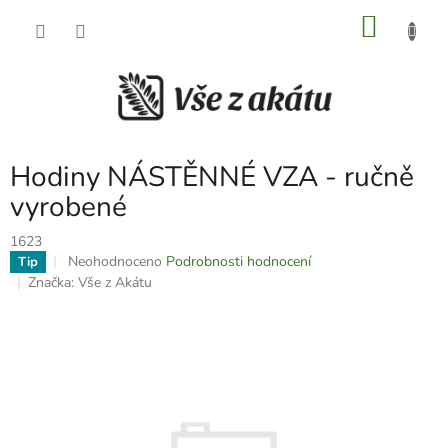
Přejít
NÁKU
na
obsah
KOŠÍK
Hodiny NÁSTĚNNÉ VZA - ručně
vyrobené
1623
Průměrné
Neohodnoceno
Podrobnosti hodnocení
Tip
hodnocení
Značka:
Vše z Akátu
produktu
je
0,0
z
5
hvězdiček.