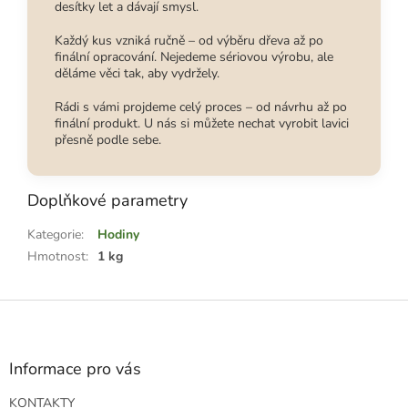
desítky let a dávají smysl.
Každý kus vzniká ručně – od výběru dřeva až po
finální opracování. Nejedeme sériovou výrobu, ale
děláme věci tak, aby vydržely.
Rádi s vámi projdeme celý proces – od návrhu až po
finální produkt. U nás si můžete nechat vyrobit lavici
přesně podle sebe.
Doplňkové parametry
Kategorie
:
Hodiny
Hmotnost
:
1 kg
Z
á
p
a
Informace pro vás
t
KONTAKTY