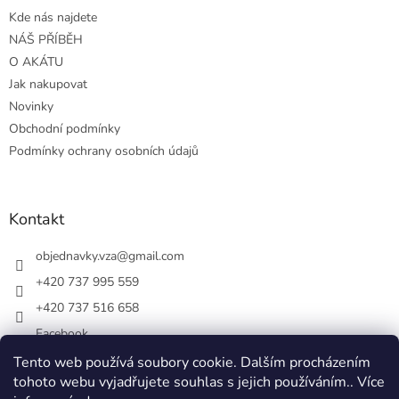
í
Kde nás najdete
NÁŠ PŘÍBĚH
O AKÁTU
Jak nakupovat
Novinky
Obchodní podmínky
Podmínky ochrany osobních údajů
Kontakt
objednavky.vza
@
gmail.com
+420 737 995 559
+420 737 516 658
Facebook
vsezakatu/
Tento web používá soubory cookie. Dalším procházením
tohoto webu vyjadřujete souhlas s jejich používáním.. Více
+420 737 516 658