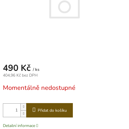
490 Kč
/ ks
404,96 Kč bez DPH
Měrná
Momentálně nedostupné
cena:
Přidat do košíku
Detailní informace