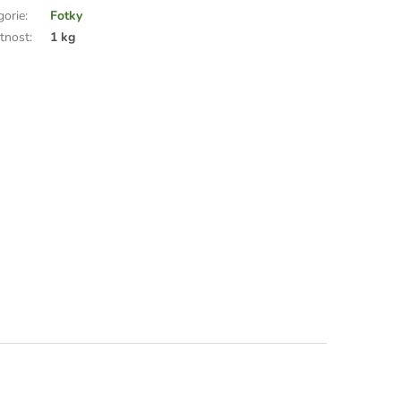
gorie
:
Fotky
tnost
:
1 kg