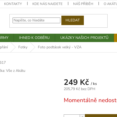
KONTAKTY
KDE NÁS NAJDETE
NÁŠ PŘÍBĚH
O AKÁT
HLEDAT
IRMY
IHNED K ODBĚRU
UKÁZKY NAŠICH PROJEKTŮ
přání
Fotky
Foto podtácek velký - VZA
617
čka:
Vše z Akátu
249 Kč
/ ks
205,79 Kč bez DPH
Měrná
Momentálně nedost
cena: