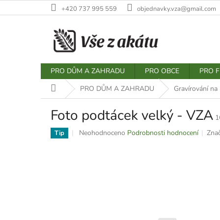
Přejít
+420 737 995 559
objednavky.vza@gmail.com
na
obsah
PRO DŮM A ZAHRADU
PRO OBCE
PRO F
Domů
PRO DŮM A ZAHRADU
Gravírování na 
Foto podtácek velký - VZA
1
Průměrné
Neohodnoceno
Podrobnosti hodnocení
Zna
Tip
hodnocení
produktu
je
0,0
z
5
hvězdiček.