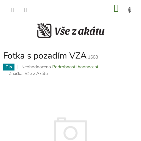
Přejít
NÁKU
na
obsah
KOŠÍK
Fotka s pozadím VZA
1608
Průměrné
Neohodnoceno
Podrobnosti hodnocení
Tip
hodnocení
Značka:
Vše z Akátu
produktu
je
0,0
z
5
hvězdiček.