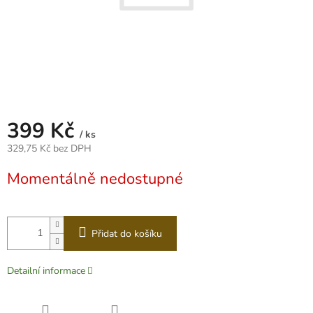
399 Kč
/ ks
329,75 Kč bez DPH
Měrná
Momentálně nedostupné
cena:
Přidat do košíku
Detailní informace