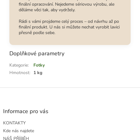
finální opracování. Nejedeme sériovou výrobu, ale
děláme věci tak, aby vydržely.
Rádi s vámi projdeme celý proces – od návrhu až po
finální produkt. U nás si můžete nechat vyrobit lavici
přesně podle sebe.
Doplňkové parametry
Kategorie
:
Fotky
Hmotnost
:
1 kg
Z
á
p
a
Informace pro vás
t
KONTAKTY
í
Kde nás najdete
NÁŠ PŘÍBĚH