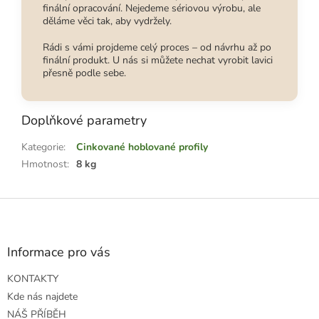
finální opracování. Nejedeme sériovou výrobu, ale
děláme věci tak, aby vydržely.
Rádi s vámi projdeme celý proces – od návrhu až po
finální produkt. U nás si můžete nechat vyrobit lavici
přesně podle sebe.
Doplňkové parametry
Kategorie
:
Cinkované hoblované profily
Hmotnost
:
8 kg
Z
á
p
a
Informace pro vás
t
KONTAKTY
í
Kde nás najdete
NÁŠ PŘÍBĚH