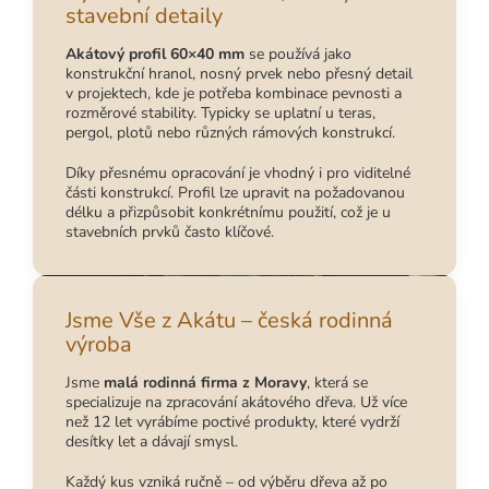
stavební detaily
Akátový profil 60×40 mm
se používá jako
konstrukční hranol, nosný prvek nebo přesný detail
v projektech, kde je potřeba kombinace pevnosti a
rozměrové stability. Typicky se uplatní u teras,
pergol, plotů nebo různých rámových konstrukcí.
Díky přesnému opracování je vhodný i pro viditelné
části konstrukcí. Profil lze upravit na požadovanou
délku a přizpůsobit konkrétnímu použití, což je u
stavebních prvků často klíčové.
Jsme Vše z Akátu – česká rodinná
výroba
Jsme
malá rodinná firma z Moravy
, která se
specializuje na zpracování akátového dřeva. Už více
než 12 let vyrábíme poctivé produkty, které vydrží
desítky let a dávají smysl.
Každý kus vzniká ručně – od výběru dřeva až po