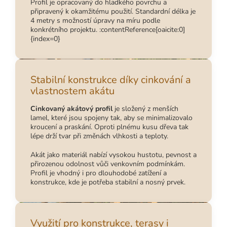
Profil je opracovaný do hladkého povrchu a
připravený k okamžitému použití. Standardní délka je
4 metry s možností úpravy na míru podle
konkrétního projektu. :contentReference[oaicite:0]
{index=0}
Stabilní konstrukce díky cinkování a
vlastnostem akátu
Cinkovaný akátový profil
je složený z menších
lamel, které jsou spojeny tak, aby se minimalizovalo
kroucení a praskání. Oproti plnému kusu dřeva tak
lépe drží tvar při změnách vlhkosti a teploty.
Akát jako materiál nabízí vysokou hustotu, pevnost a
přirozenou odolnost vůči venkovním podmínkám.
Profil je vhodný i pro dlouhodobé zatížení a
konstrukce, kde je potřeba stabilní a nosný prvek.
Využití pro konstrukce, terasy i