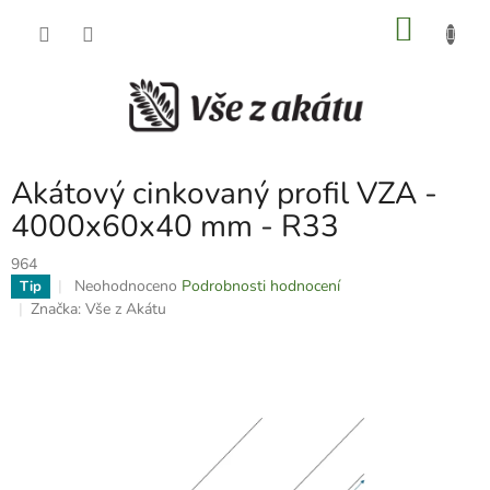
Přejít
NÁKU
na
obsah
KOŠÍK
Akátový cinkovaný profil VZA -
4000x60x40 mm - R33
964
Průměrné
Neohodnoceno
Podrobnosti hodnocení
Tip
hodnocení
Značka:
Vše z Akátu
produktu
je
0,0
z
5
hvězdiček.