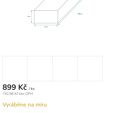
899 Kč
/ ks
742,98 Kč bez DPH
Měrná
Vyrábíme na míru
cena: