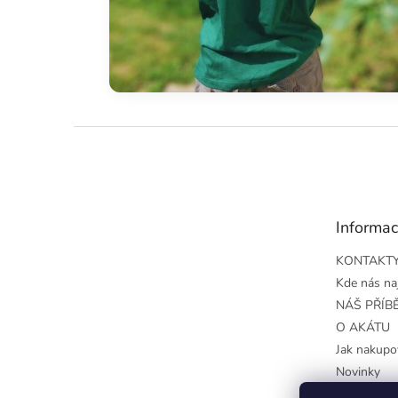
Z
á
p
a
t
Informac
í
KONTAKT
Kde nás na
NÁŠ PŘÍB
O AKÁTU
Jak nakupo
Novinky
Obchodní 