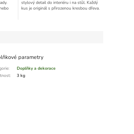
rady.
stylový detail do interiéru i na stůl. Každý
 nebo
kus je originál s přirozenou kresbou dřeva.
lňkové parametry
gorie
:
Doplňky a dekorace
tnost
:
3 kg