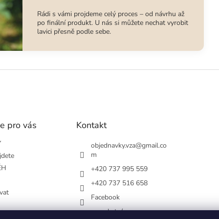
Rádi s vámi projdeme celý proces – od návrhu až
po finální produkt. U nás si můžete nechat vyrobit
lavici přesně podle sebe.
e pro vás
Kontakt
Y
objednavky.vza
@
gmail.co
m
jdete
ĚH
+420 737 995 559
+420 737 516 658
vat
Facebook
vsezakatu/
podmínky