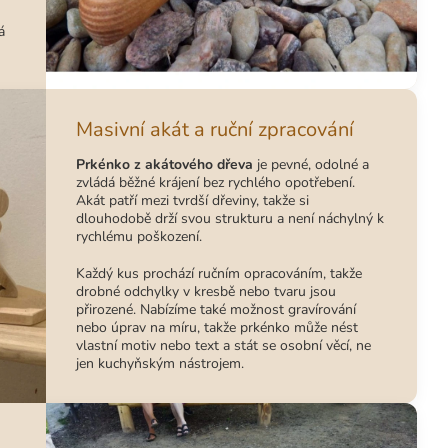
á
Masivní akát a ruční zpracování
Prkénko z akátového dřeva
je pevné, odolné a
zvládá běžné krájení bez rychlého opotřebení.
Akát patří mezi tvrdší dřeviny, takže si
dlouhodobě drží svou strukturu a není náchylný k
rychlému poškození.
Každý kus prochází ručním opracováním, takže
drobné odchylky v kresbě nebo tvaru jsou
přirozené. Nabízíme také možnost gravírování
nebo úprav na míru, takže prkénko může nést
vlastní motiv nebo text a stát se osobní věcí, ne
jen kuchyňským nástrojem.