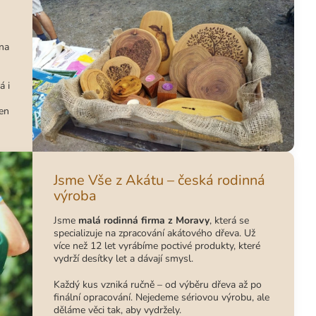
 na
á i
jen
Jsme Vše z Akátu – česká rodinná
výroba
Jsme
malá rodinná firma z Moravy
, která se
specializuje na zpracování akátového dřeva. Už
více než 12 let vyrábíme poctivé produkty, které
vydrží desítky let a dávají smysl.
Každý kus vzniká ručně – od výběru dřeva až po
finální opracování. Nejedeme sériovou výrobu, ale
děláme věci tak, aby vydržely.