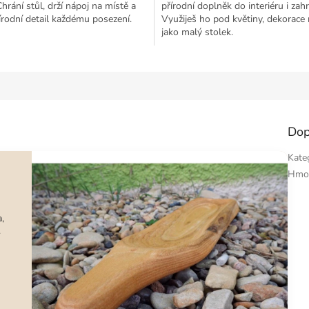
 Chrání stůl, drží nápoj na místě a
přírodní doplněk do interiéru i zah
írodní detail každému posezení.
Využiješ ho pod květiny, dekorace
jako malý stolek.
Dop
Kate
Hmo
,
.