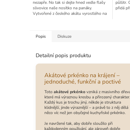
nezapře. No tak si dejte hned vedle flašy
půllitr.
slivovice naše nosítko na panáky.
přidá př
Vytvořené z českého akátu vyrostlého na
Moravě.
Popis
Diskuze
Detailní popis produktu
Akátové prkénko na krájení –
jednoduché, funkční a poctivé
Toto
akátové prkénko
vzniká z masivního dřeva
které má výraznou kresbu a přirozený charakter
Každý kus je trochu jiný, někde je struktura
klidnější, jinde výraznější – a právě to z něj dělá
něco víc než jen obyčejné kuchyňské prkénko.
Je navržené tak, aby dobře sloužilo při
každodenním používání, ale zároveň dobře