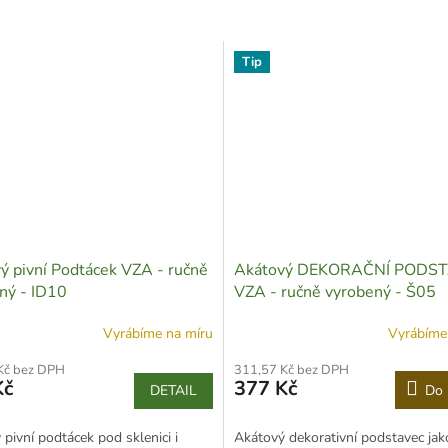
Tip
ý pivní Podtácek VZA - ručně
Akátový DEKORAČNÍ PODS
ný - ID10
VZA - ručně vyrobený - Š05
Vyrábíme na míru
Vyrábíme
Kč bez DPH
311,57 Kč bez DPH
Kč
377 Kč
DETAIL
Do 
pivní podtácek pod sklenici i
Akátový dekorativní podstavec jak