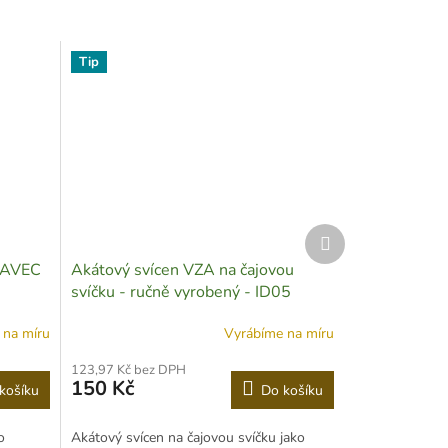
Tip
Další
produkt
TAVEC
Akátový svícen VZA na čajovou
svíčku - ručně vyrobený - ID05
 na míru
Vyrábíme na míru
123,97 Kč bez DPH
150 Kč
košíku
Do košíku
o
Akátový svícen na čajovou svíčku jako