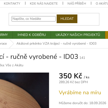
KONTAKTY
KDE NÁS NAJDETE
NÁŠ PŘÍBĚH
O AKÁT
HLEDAT
IRMY
IHNED K ODBĚRU
UKÁZKY NAŠICH PROJEKTŮ
orace
Akátové prkénko VZA krájecí - ručně vyrobené - ID03
í - ručně vyrobené - ID03
141
čka:
Vše z Akátu
350 Kč
/ ks
289,26 Kč bez DPH
Měrná
Vyrábíme na míru
cena:
Můžeme doručit do:
18.09.2026