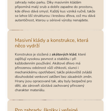
zahrady nebo parku. Díky masivním kládám
připomíná malý srub a dobře zapadne do prostoru,
kde dřevo dává smysl. Každý kus vzniká ručně, takže
se lehce liší strukturou i kresbou dřeva, což mu dává
autentičnost, kterou u sériové výroby nenajdete.
Masivní klády a konstrukce, která
něco vydrží
Konstrukce je složená z
akátových klád
, které
zajišťují vysokou pevnost a stabilitu i při
každodenním používání. Akátové dřevo má
přirozenou odolnost vůči vlhkosti, slunci i
mechanickému opotřebení, takže pískoviště zvládá
dlouhodobé venkovní zatížení bez zásadních změn.
Hrany jsou opracované tak, aby byly bezpečné pro
děti, ale zároveň zůstává zachovaný přirozený
charakter materiálu.
Pro zahrady, školky i veřejné