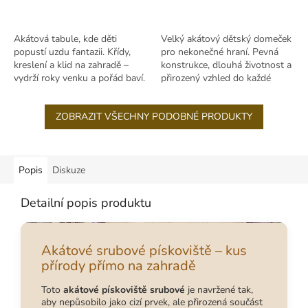
Akátová tabule, kde děti
Velký akátový dětský domeček
popustí uzdu fantazii. Křídy,
pro nekonečné hraní. Pevná
kreslení a klid na zahradě –
konstrukce, dlouhá životnost a
vydrží roky venku a pořád baví.
přirozený vzhled do každé
zahrady.
ZOBRAZIT VŠECHNY PODOBNÉ PRODUKTY
Popis
Diskuze
Detailní popis produktu
Akátové srubové pískoviště – kus
přírody přímo na zahradě
Toto
akátové pískoviště srubové
je navržené tak,
aby nepůsobilo jako cizí prvek, ale přirozená součást