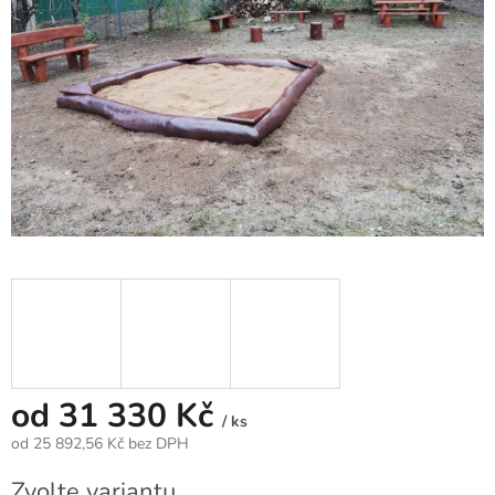
od
31 330 Kč
/ ks
od
25 892,56 Kč
bez DPH
Měrná
Zvolte variantu