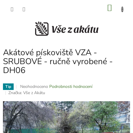
Přejít
NÁKU
na
obsah
KOŠÍK
Akátové pískoviště VZA -
SRUBOVÉ - ručně vyrobené -
DH06
Průměrné
Neohodnoceno
Podrobnosti hodnocení
Tip
hodnocení
Značka:
Vše z Akátu
produktu
je
0,0
z
5
hvězdiček.