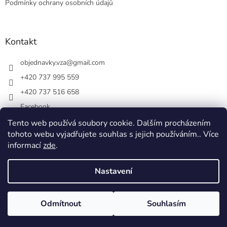
Podmínky ochrany osobních údajů
Kontakt
objednavky.vza
@
gmail.com
+420 737 995 559
+420 737 516 658
Facebook
vsezakatu/
Tento web používá soubory cookie. Dalším procházením
tohoto webu vyjadřujete souhlas s jejich používáním.. Více
+420 737 516 658
informací
zde
.
Nastavení
Vytvořil Shoptet
Odmítnout
Souhlasím
Copyright 2026
Vše z akátu
. Všechna práva vyhrazena.