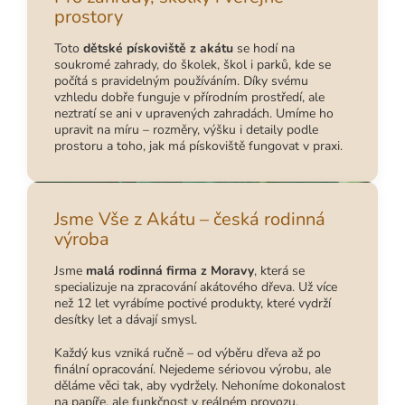
prostory
Toto
dětské pískoviště z akátu
se hodí na
soukromé zahrady, do školek, škol i parků, kde se
počítá s pravidelným používáním. Díky svému
vzhledu dobře funguje v přírodním prostředí, ale
neztratí se ani v upravených zahradách. Umíme ho
upravit na míru – rozměry, výšku i detaily podle
prostoru a toho, jak má pískoviště fungovat v praxi.
Jsme Vše z Akátu – česká rodinná
výroba
Jsme
malá rodinná firma z Moravy
, která se
specializuje na zpracování akátového dřeva. Už více
než 12 let vyrábíme poctivé produkty, které vydrží
desítky let a dávají smysl.
Každý kus vzniká ručně – od výběru dřeva až po
finální opracování. Nejedeme sériovou výrobu, ale
děláme věci tak, aby vydržely. Nehoníme dokonalost
na papíře, ale funkčnost v reálném provozu.