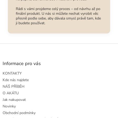
Rádi s vámi projdeme celý proces – od návrhu až po
finální produkt. U nás si můžete nechat vyrobit věc
přesně podle sebe, aby dávala smysl právě tam, kde
ji budete používat.
Z
á
p
a
Informace pro vás
t
KONTAKTY
í
Kde nás najdete
NÁŠ PŘÍBĚH
O AKÁTU
Jak nakupovat
Novinky
Obchodní podmínky