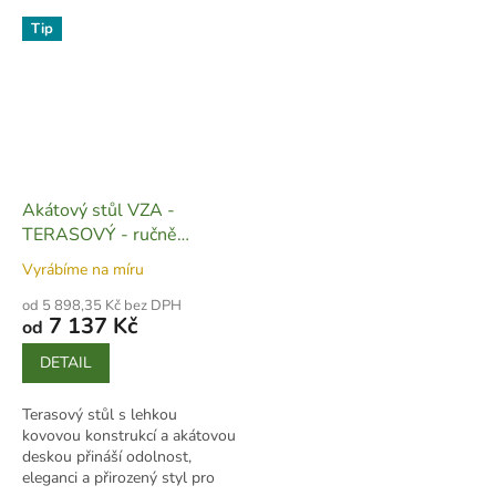
Tip
Akátový stůl VZA -
TERASOVÝ - ručně
vyrobený - S07
Vyrábíme na míru
od 5 898,35 Kč bez DPH
7 137 Kč
od
DETAIL
Terasový stůl s lehkou
kovovou konstrukcí a akátovou
deskou přináší odolnost,
eleganci a přirozený styl pro