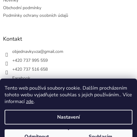
Novinky
Obchodní podmínky
Podmínky ochrany osobních údajů
Kontakt
objednavky.vza
@
gmail.com
+420 737 995 559
+420 737 516 658
Facebook
vsezakatu/
Tento web používá soubory cookie. Dalším procházením
tohoto webu vyjadřujete souhlas s jejich používáním.. Více
+420 737 516 658
informací
zde
.
Nastavení
Vytvořil Shoptet
Odmítnout
Souhlasím