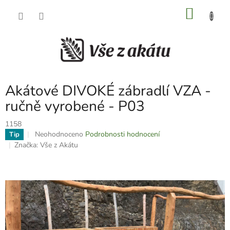
Přejít
NÁKU
na
obsah
KOŠÍK
Akátové DIVOKÉ zábradlí VZA -
ručně vyrobené - P03
1158
Průměrné
Neohodnoceno
Podrobnosti hodnocení
Tip
hodnocení
Značka:
Vše z Akátu
produktu
je
0,0
z
5
hvězdiček.