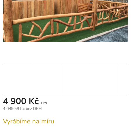
4 900 Kč
/ m
4 049,59 Kč bez DPH
Měrná
Vyrábíme na míru
cena: