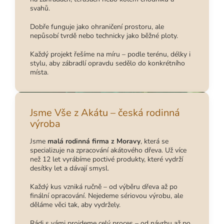
svahů.
Dobře funguje jako ohraničení prostoru, ale
nepůsobí tvrdě nebo technicky jako běžné ploty.
Každý projekt řešíme na míru – podle terénu, délky i
stylu, aby zábradlí opravdu sedělo do konkrétního
místa.
Jsme Vše z Akátu – česká rodinná
výroba
Jsme
malá rodinná firma z Moravy
, která se
specializuje na zpracování akátového dřeva. Už více
než 12 let vyrábíme poctivé produkty, které vydrží
desítky let a dávají smysl.
Každý kus vzniká ručně – od výběru dřeva až po
finální opracování. Nejedeme sériovou výrobu, ale
děláme věci tak, aby vydržely.
Rádi s vámi projdeme celý proces – od návrhu až po