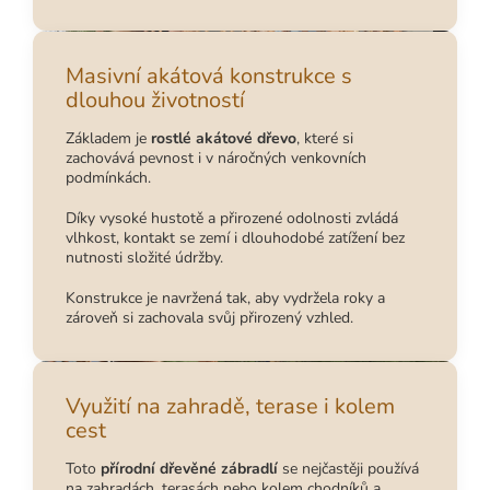
Masivní akátová konstrukce s
dlouhou životností
Základem je
rostlé akátové dřevo
, které si
zachovává pevnost i v náročných venkovních
podmínkách.
Díky vysoké hustotě a přirozené odolnosti zvládá
vlhkost, kontakt se zemí i dlouhodobé zatížení bez
nutnosti složité údržby.
Konstrukce je navržená tak, aby vydržela roky a
zároveň si zachovala svůj přirozený vzhled.
Využití na zahradě, terase i kolem
cest
Toto
přírodní dřevěné zábradlí
se nejčastěji používá
na zahradách, terasách nebo kolem chodníků a