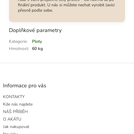
finální produkt. U nás si můžete nechat vyrobit lavici
přesně podle sebe.
Doplňkové parametry
Kategorie
:
Ploty
Hmotnost
:
60 kg
Z
á
p
a
Informace pro vás
t
KONTAKTY
í
Kde nás najdete
NÁŠ PŘÍBĚH
O AKÁTU
Jak nakupovat