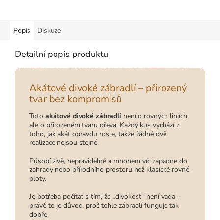
venkovní i interiérové použití.
Popis
Diskuze
Detailní popis produktu
Akátové divoké zábradlí – přirozený
tvar bez kompromisů
Toto
akátové divoké zábradlí
není o rovných liniích,
ale o přirozeném tvaru dřeva. Každý kus vychází z
toho, jak akát opravdu roste, takže žádné dvě
realizace nejsou stejné.
Působí živě, nepravidelně a mnohem víc zapadne do
zahrady nebo přírodního prostoru než klasické rovné
ploty.
Je potřeba počítat s tím, že „divokost“ není vada –
právě to je důvod, proč tohle zábradlí funguje tak
dobře.