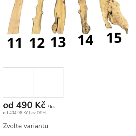
od
490 Kč
/ ks
od
404,96 Kč
bez DPH
Měrná
Zvolte variantu
cena: