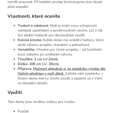
neměli pracovat. Při každém prodeji kontrolujeme stav desek
před expedicí.
Vlastnosti, které oceníte
Tvrdost a odolnost:
Akát je znám svou schopností
odolávat opotřebení a povětrnostním vlivům, což z něj
činí ideální materiál pro dlouhodobé využití.
Krásná kresba:
Každá deska má unikátní texturu, která
dodá vašemu projektu charakter a jedinečnost.
Variabilita:
Vhodné pro různé projekty – od funkčních
kusů nábytku po umělecké výtvory.
Tloušťka: 2 cm (+/-2mm)
Délka: 200 cm (+/- 20cm)
Příprava:
Možnost objednat si na poptávku výrobu dle
Vašich představ v naší dílně.
Zašlete nám poptávku s
číslem desky kterou chcete použít a spojíme se s Vámi
na doladění detailů
Využití
Tyto desky jsou skvělou volbou pro tvorbu:
Poliček