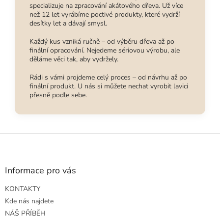
specializuje na zpracování akátového dřeva. Už více
než 12 let vyrábíme poctivé produkty, které vydrží
desítky let a dávají smysl.
Každý kus vzniká ručně – od výběru dřeva až po
finální opracování. Nejedeme sériovou výrobu, ale
děláme věci tak, aby vydržely.
Rádi s vámi projdeme celý proces – od návrhu až po
finální produkt. U nás si můžete nechat vyrobit lavici
přesně podle sebe.
Z
á
p
a
Informace pro vás
t
KONTAKTY
í
Kde nás najdete
NÁŠ PŘÍBĚH