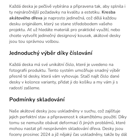
Každá deska je pečlivě vybírána a připravena tak, aby splnila i
ty nejnáročnější požadavky na kvalitu a estetiku.
Kresba
akátového dřeva
je naprosto jedinečná, což dělá každou
desku originálem, který se stane středobodem vašeho
projektu. Ať už hledáte materiál pro praktické využití, nebo
chcete vytvořit jedinečný designový kousek, akátové desky
jsou tou správnou volbou.
Jednoduchý výběr díky číslování
Každá deska má své unikátní číslo, které je uvedeno na
fotografii produktu. Tento systém umožňuje snadný výběr
přesně té desky, která vám vyhovuje. Stačí najít číslo dané
desky v kolonce varianty, přidat ji do košíku a my vám ji s
radostí zašleme.
Podmínky skladování
Naše akátové desky jsou uskladněny v suchu, což zajišťuje
jejich perfektní stav a připravenost k okamžitému použití. Díky
tomu se nemusíte obávat deformací či jiných problémů, které
mohou nastat při nesprávném skladování dřeva. Desky jsou
foceny prosinec 2024 a již nějaký čas uskladněny, takže by dál