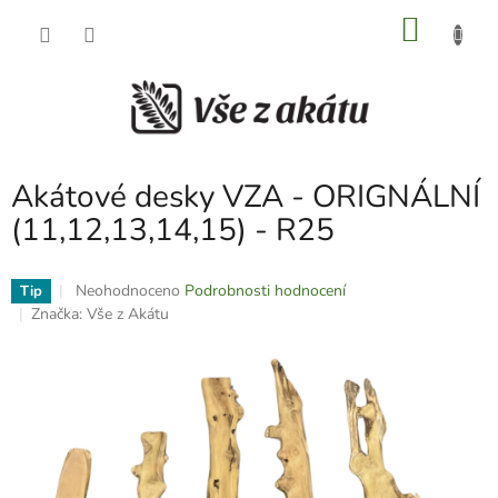
Přejít
NÁKU
na
obsah
KOŠÍK
Akátové desky VZA - ORIGNÁLNÍ
(11,12,13,14,15) - R25
Průměrné
Neohodnoceno
Podrobnosti hodnocení
Tip
hodnocení
Značka:
Vše z Akátu
produktu
je
0,0
z
5
hvězdiček.