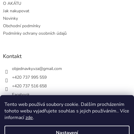
O AKÁTU
Jak nakupovat
Novinky
Obchodní podmínky
Podmínky ochrany osobních údajů
Kontakt
objednavky.vza
@
gmail.com
+420 737 995 559
+420 737 516 658
Facebook
vsezakatu/
Tento web používá soubory cookie. Dalším procházením
tohoto webu vyjadřujete souhlas s jejich používáním.. Více
+420 737 516 658
informací
zde
.
Nastavení