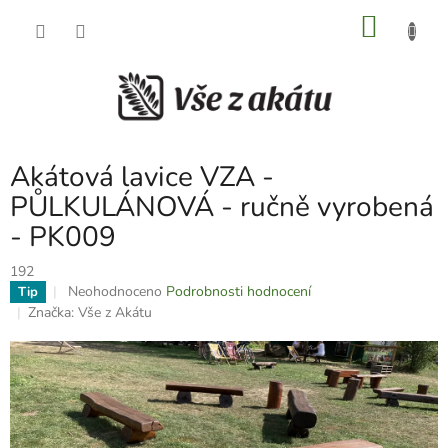
Přejít
NÁKU
na
obsah
KOŠÍK
Akátová lavice VZA -
PŮLKULÁNOVÁ - ručně vyrobená
- PK009
192
Průměrné
Neohodnoceno
Podrobnosti hodnocení
Tip
hodnocení
Značka:
Vše z Akátu
produktu
je
0,0
z
5
hvězdiček.