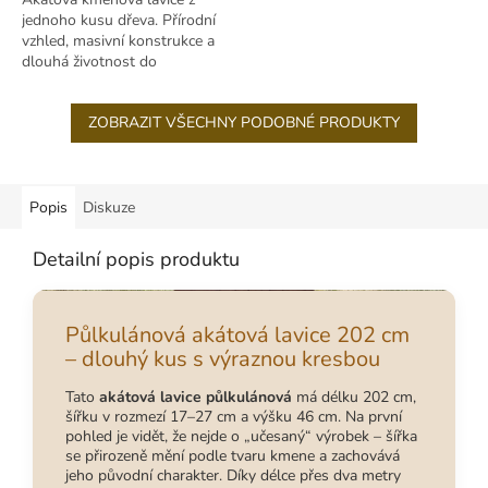
venku.
jednoho kusu dřeva. Přírodní
vzhled, masivní konstrukce a
dlouhá životnost do
venkovního prostředí.
ZOBRAZIT VŠECHNY PODOBNÉ PRODUKTY
Popis
Diskuze
Detailní popis produktu
Půlkulánová akátová lavice 202 cm
– dlouhý kus s výraznou kresbou
Tato
akátová lavice půlkulánová
má délku 202 cm,
šířku v rozmezí 17–27 cm a výšku 46 cm. Na první
pohled je vidět, že nejde o „učesaný“ výrobek – šířka
se přirozeně mění podle tvaru kmene a zachovává
jeho původní charakter. Díky délce přes dva metry