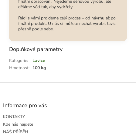
finální opracování. Nejedeme sériovou výrobu, ale
děláme věci tak, aby vydržely.
Rádi s vámi projdeme celý proces – od návrhu až po
finální produkt. U nás si můžete nechat vyrobit lavici
přesně podle sebe.
Doplňkové parametry
Kategorie
:
Lavice
Hmotnost
:
100 kg
Z
á
p
a
Informace pro vás
t
KONTAKTY
í
Kde nás najdete
NÁŠ PŘÍBĚH