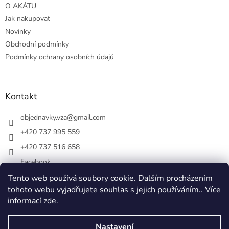
O AKÁTU
Jak nakupovat
Novinky
Obchodní podmínky
Podmínky ochrany osobních údajů
Kontakt
objednavky.vza
@
gmail.com
+420 737 995 559
+420 737 516 658
Facebook
vsezakatu/
Tento web používá soubory cookie. Dalším procházením
tohoto webu vyjadřujete souhlas s jejich používáním.. Více
+420 737 516 658
informací
zde
.
Nastavení