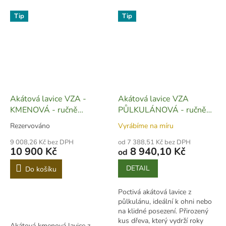
Tip
Tip
Akátová lavice VZA -
Akátová lavice VZA
KMENOVÁ - ručně
PŮLKULÁNOVÁ - ručně
vyrobená - PK001
vyrobená - L01
Rezervováno
Vyrábíme na míru
9 008,26 Kč bez DPH
od 7 388,51 Kč bez DPH
10 900 Kč
8 940,10 Kč
od
DETAIL
Do košíku
Poctivá akátová lavice z
půlkulánu, ideální k ohni nebo
na klidné posezení. Přirozený
kus dřeva, který vydrží roky
Akátová kmenová lavice z