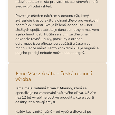
nabízí dostatek místa pro více lidí, ale zároveň si drží
syrový, přírodní vzhled.
Povrch je ošetřen nátěrem v odstínu týk, který
zvýrazňuje kresbu akátu a chrání dřevo pro venkovní
podmínky. Konstrukce je řešená jednoduše – bez
složitých spojů, stabilita je daná samotným masivem
a jeho hmotností. Počítá se s tím, že dřevo není
dokonale rovné – suky, praskliny a drobné
deformace jsou přirozenou součástí a časem se
mohou lehce měnit. Tento konkrétní kus je originál a
po jeho prodeji nebude možné dodat stejný.
Jsme Vše z Akátu – česká rodinná
výroba
Jsme
malá rodinná firma z Moravy
, která se
specializuje na zpracování akátového dřeva. Už více
než 12 let vyrábíme poctivé produkty, které vydrží
desítky let a dávají smysl.
Každý kus vzniká ručně – od výběru dřeva až po