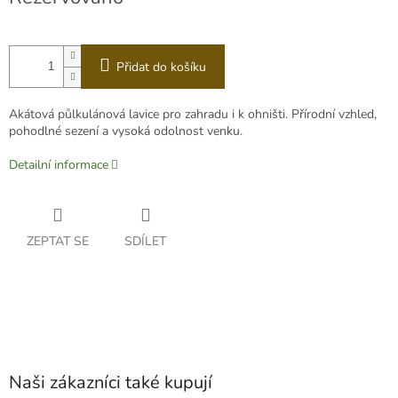
cena:
Přidat do košíku
Akátová půlkulánová lavice pro zahradu i k ohništi. Přírodní vzhled,
pohodlné sezení a vysoká odolnost venku.
Detailní informace
ZEPTAT SE
SDÍLET
Naši zákazníci také kupují